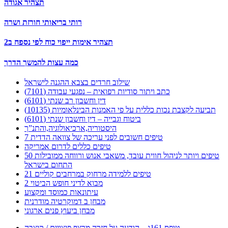
תצהיר אגודה
רותי בריאותי חורזת ושרה
תצהיר אימות ייפוי כוח לפי נספח ב2
כמה עצות להמשך הדרך
שילוב חרדים בצבא ההגנה לישראל
כתב ויתור סודיות רפואית – נפגעי עבודה (7101)
דין וחשבון רב שנתי (6101)
תביעה לקצבת נכות כללית על פי האמנות הבינלאומיות (10135)
ביטוח וגבייה – דין וחשבון שנתי (6101)
היסטוריה,ארכיאולוגיה,והתנ”ך
7 טיפים חשובים לפני עריכה של צוואה הדדית
טיפים כללים לדרום אמריקה
50 טיפים ויותר לניהול חווית עובד, משאבי אנוש ורווחה ממובילות
התחום בישראל
21 טיפים ללמידה מרחוק במרחבים קוליים
מבוא לדיני חופש הביטוי 2
עיתונאות כמוסד ומקצוע
מבחן ב דמוקרטיה מודרנית
מבחן ביעוץ פנים ארגוני
טופס 161ג – הודעה על חזרה מרצף פיצויים / קיצבה