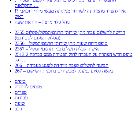
החקלאות …
!? איך להפרד מהמיגרנה לשחרור ממיגרנה מעשי מדריך וכאבי
ראש
נוהל גילוי מרצון – הוראת שעה
2355 דרישה לתשלום עבור מתן שירותי תרגום/תמלול/שקלוט
(מסלול תשלום לסטודנט)
2356 – טופס דיווח שעות מתן שירותי תרגום/תמלול
2357 – אישור קבלת תשלום בגין תרגום/תמלול
2513-2 טופס חדש הצהרה על העברה לחול הפטורה ממס בברכה
גק …
266 – תביעה לתשלום קצבה מיוחדת לנפגע בעבודה
267 – בקשה לסיוע במענק למכשירים בתכנית השיקום
טיפים
טפסים להורדה
ספרים
עבודות
שונות
רכב
Huppert הינו אלגוריתם המחפש עבורכם מסמכים, מצגות, טפסים, ספרים, עבודות, מבחנים
וכל סוג מסמך שיכולילהקל על חיי היום יום. המנוע הוקם בכדי לחסוך לכם את המאמץ
המייגע בחיפוש אינטנסיבי באתרים ואתרי הממשלה באמצעות Huppert, תוכלו למצוא