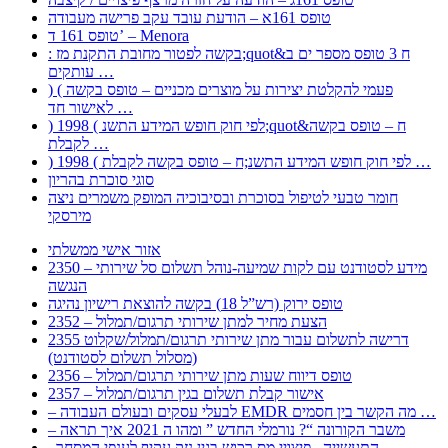
טופס 161א – הודעת עובד עקב פרישה מעבודה
טופס 161 ד’ – Menora
: בקשה לפטור מחובת התקנת מז;quot&ח 3 טופס מספר ים ב
עותקים …
) ( פעמי להקלטת יצירות על מוצרים מכניים – טופס בקשה
לאישור חד …
) 1998 ( לפי חוק חופש המידע התשנ;quot&ח – טופס בקשה
לקבלת …
) 1998 ( לפי חוק חופש המידע התשנ;ח – טופס בקשה לקבלת …
סוגי סוכרת בהריון
חומר טבעי לטיפול בסוכרת ובסיבוכיה המופק משמרים ניצה
מירסקי
אזור אישי ממשלתי
2350 – מידע לסטודנט עם לקות שמיעה-נוהל תשלום סל שירותי
הנגשה
טופס ירוק (רש”ל 18) בקשה להוצאת רישיון נהיגה
2352 – הצעת מחיר למתן שירותי תרגום/תמלול
2355 דרישה לתשלום עבור מתן שירותי תרגום/תמלול/שקלוט
(מסלול תשלום לסטודנט)
2356 – טופס דיווח שעות מתן שירותי תרגום/תמלול
2357 – אישור קבלת תשלום בגין תרגום/תמלול
– לבעלי עסקים ובעולם העבודה EMDR מה הקשר בין חסמים …
– משבר הקורונה “? נורמלי החדש ” ומהו ה 2021 איך תראה
, התעשייה , פיצויי מס רכוש בגין נזק עקיף לענפי המסחר