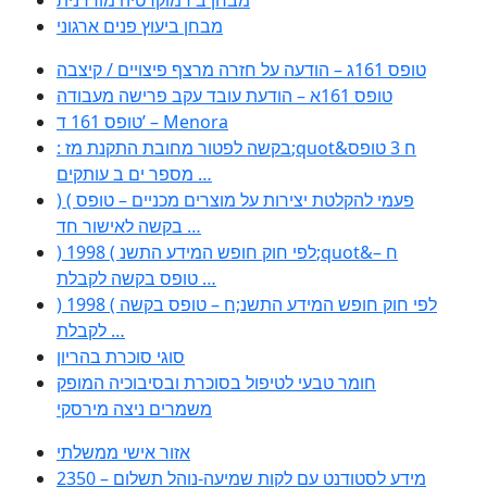
מבחן ביעוץ פנים ארגוני
טופס 161ג – הודעה על חזרה מרצף פיצויים / קיצבה
טופס 161א – הודעת עובד עקב פרישה מעבודה
טופס 161 ד’ – Menora
: בקשה לפטור מחובת התקנת מז;quot&ח 3 טופס
מספר ים ב עותקים …
) ( פעמי להקלטת יצירות על מוצרים מכניים – טופס
בקשה לאישור חד …
) 1998 ( לפי חוק חופש המידע התשנ;quot&ח –
טופס בקשה לקבלת …
) 1998 ( לפי חוק חופש המידע התשנ;ח – טופס בקשה
לקבלת …
סוגי סוכרת בהריון
חומר טבעי לטיפול בסוכרת ובסיבוכיה המופק
משמרים ניצה מירסקי
אזור אישי ממשלתי
2350 – מידע לסטודנט עם לקות שמיעה-נוהל תשלום