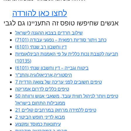
לחצו כאן להורדה
אנשים שחיפשו טופס זה התעניינו גם לגבי
שילוב חרדים בצבא ההגנה לישראל
כתב ויתור סודיות רפואית – נפגעי עבודה (7101)
דין וחשבון רב שנתי (6101)
תביעה לקצבת נכות כללית על פי האמנות הבינלאומיות
(10135)
ביטוח וגבייה – דין וחשבון שנתי (6101)
היסטוריה,ארכיאולוגיה,והתנ”ך
7 טיפים חשובים לפני עריכה של צוואה הדדית
טיפים כללים לדרום אמריקה
50 טיפים ויותר לניהול חווית עובד, משאבי אנוש ורווחה
ממובילות התחום בישראל
21 טיפים ללמידה מרחוק במרחבים קוליים
מבוא לדיני חופש הביטוי 2
עיתונאות כמוסד ומקצוע
מבחן ב דמוקרטיה מודרנית