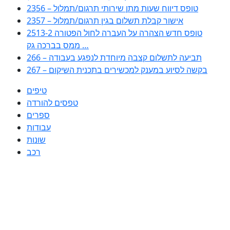
2356 – טופס דיווח שעות מתן שירותי תרגום/תמלול
2357 – אישור קבלת תשלום בגין תרגום/תמלול
2513-2 טופס חדש הצהרה על העברה לחול הפטורה
ממס בברכה גק …
266 – תביעה לתשלום קצבה מיוחדת לנפגע בעבודה
267 – בקשה לסיוע במענק למכשירים בתכנית השיקום
טיפים
טפסים להורדה
ספרים
עבודות
שונות
רכב
Huppert הינו אלגוריתם המחפש עבורכם מסמכים, מצגות, טפסים, ספרים,
עבודות, מבחנים וכל סוג מסמך שיכולילהקל על חיי היום יום. המנוע הוקם בכדי
לחסוך לכם את המאמץ המייגע בחיפוש אינטנסיבי באתרים ואתרי הממשלה
באמצעות Huppert, תוכלו למצוא ספרים להורדה, וכל סוג מסמך בעצם שתחפצו
בו בקלות ובמהירות. האתר אינו אחראי לתוכן היות והוא נשאב בצורה אוטמטית, כל
התוכן הנשאב חשוף בצורה ציבורית לכל. במידה וראיתם תוכן שפוגע בכם אנא