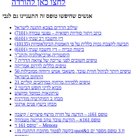
לחצו כאן להורדה
אנשים שחיפשו טופס זה התעניינו גם לגבי
שילוב חרדים בצבא ההגנה לישראל
כתב ויתור סודיות רפואית – נפגעי עבודה (7101)
דין וחשבון רב שנתי (6101)
תביעה לקצבת נכות כללית על פי האמנות הבינלאומיות (10135)
ביטוח וגבייה – דין וחשבון שנתי (6101)
היסטוריה,ארכיאולוגיה,והתנ”ך
7 טיפים חשובים לפני עריכה של צוואה הדדית
טיפים כללים לדרום אמריקה
50 טיפים ויותר לניהול חווית עובד, משאבי אנוש ורווחה ממובילות
התחום בישראל
21 טיפים ללמידה מרחוק במרחבים קוליים
מבוא לדיני חופש הביטוי 2
עיתונאות כמוסד ומקצוע
מבחן ב דמוקרטיה מודרנית
מבחן ביעוץ פנים ארגוני
טופס 161ג – הודעה על חזרה מרצף פיצויים / קיצבה
טופס 161א – הודעת עובד עקב פרישה מעבודה
טופס 161 ד’ – Menora
: בקשה לפטור מחובת התקנת מז;quot&ח 3 טופס מספר ים ב