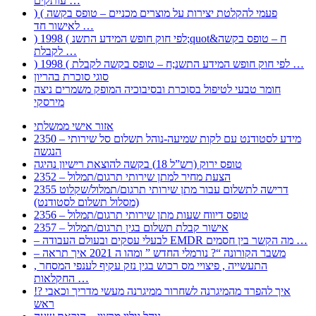
עותקים …
) ( פעמי להקלטת יצירות על מוצרים מכניים – טופס בקשה
לאישור חד …
) 1998 ( לפי חוק חופש המידע התשנ;quot&ח – טופס בקשה
לקבלת …
) 1998 ( לפי חוק חופש המידע התשנ;ח – טופס בקשה לקבלת …
סוגי סוכרת בהריון
חומר טבעי לטיפול בסוכרת ובסיבוכיה המופק משמרים ניצה
מירסקי
אזור אישי ממשלתי
2350 – מידע לסטודנט עם לקות שמיעה-נוהל תשלום סל שירותי
הנגשה
טופס ירוק (רש”ל 18) בקשה להוצאת רישיון נהיגה
2352 – הצעת מחיר למתן שירותי תרגום/תמלול
2355 דרישה לתשלום עבור מתן שירותי תרגום/תמלול/שקלוט
(מסלול תשלום לסטודנט)
2356 – טופס דיווח שעות מתן שירותי תרגום/תמלול
2357 – אישור קבלת תשלום בגין תרגום/תמלול
– לבעלי עסקים ובעולם העבודה EMDR מה הקשר בין חסמים …
– משבר הקורונה “? נורמלי החדש ” ומהו ה 2021 איך תראה
, התעשייה , פיצויי מס רכוש בגין נזק עקיף לענפי המסחר
החקלאות …
!? איך להפרד מהמיגרנה לשחרור ממיגרנה מעשי מדריך וכאבי
ראש