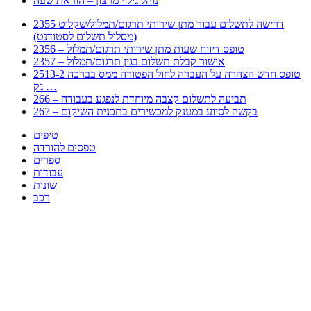
נוהל גילוי מרצון – הוראת שעה
2355 דרישה לתשלום עבור מתן שירותי תרגום/תמלול/שקלוט
(מסלול תשלום לסטודנט)
2356 – טופס דיווח שעות מתן שירותי תרגום/תמלול
2357 – אישור קבלת תשלום בגין תרגום/תמלול
2513-2 טופס חדש הצהרה על העברה לחול הפטורה ממס בברכה
גק …
266 – תביעה לתשלום קצבה מיוחדת לנפגע בעבודה
267 – בקשה לסיוע במענק למכשירים בתכנית השיקום
טיפים
טפסים להורדה
ספרים
עבודות
שונות
רכב
Huppert הינו אלגוריתם המחפש עבורכם מסמכים, מצגות, טפסים, ספרים, עבודות, מבחנים
וכל סוג מסמך שיכולילהקל על חיי היום יום. המנוע הוקם בכדי לחסוך לכם את המאמץ
המייגע בחיפוש אינטנסיבי באתרים ואתרי הממשלה באמצעות Huppert, תוכלו למצוא
ספרים להורדה, וכל סוג מסמך בעצם שתחפצו בו בקלות ובמהירות. האתר אינו אחראי לתוכן
היות והוא נשאב בצורה אוטמטית, כל התוכן הנשאב חשוף בצורה ציבורית לכל. במידה
וראיתם תוכן שפוגע בכם אנא שלחו לנו מייל ונדאג להסירו
copyrightⒸ 2023