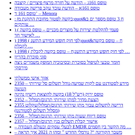
טופס 161ג – הודעה על חזרה מרצף פיצויים / קיצבה
טופס 161א – הודעת עובד עקב פרישה מעבודה
טופס 161 ד’ – Menora
: בקשה לפטור מחובת התקנת מז;quot&ח 3 טופס מספר ים ב
עותקים …
) ( פעמי להקלטת יצירות על מוצרים מכניים – טופס בקשה
לאישור חד …
) 1998 ( לפי חוק חופש המידע התשנ;quot&ח – טופס בקשה
לקבלת …
) 1998 ( לפי חוק חופש המידע התשנ;ח – טופס בקשה לקבלת …
סוגי סוכרת בהריון
חומר טבעי לטיפול בסוכרת ובסיבוכיה המופק משמרים ניצה
מירסקי
אזור אישי ממשלתי
2350 – מידע לסטודנט עם לקות שמיעה-נוהל תשלום סל שירותי
הנגשה
טופס ירוק (רש”ל 18) בקשה להוצאת רישיון נהיגה
2352 – הצעת מחיר למתן שירותי תרגום/תמלול
2355 דרישה לתשלום עבור מתן שירותי תרגום/תמלול/שקלוט
(מסלול תשלום לסטודנט)
2356 – טופס דיווח שעות מתן שירותי תרגום/תמלול
2357 – אישור קבלת תשלום בגין תרגום/תמלול
– לבעלי עסקים ובעולם העבודה EMDR מה הקשר בין חסמים …
– משבר הקורונה “? נורמלי החדש ” ומהו ה 2021 איך תראה