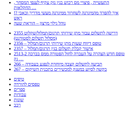
, התעשייה , פיצויי מס רכוש בגין נזק עקיף לענפי המסחר
החקלאות …
!? איך להפרד מהמיגרנה לשחרור ממיגרנה מעשי מדריך וכאבי
ראש
נוהל גילוי מרצון – הוראת שעה
2355 דרישה לתשלום עבור מתן שירותי תרגום/תמלול/שקלוט
(מסלול תשלום לסטודנט)
2356 – טופס דיווח שעות מתן שירותי תרגום/תמלול
2357 – אישור קבלת תשלום בגין תרגום/תמלול
2513-2 טופס חדש הצהרה על העברה לחול הפטורה ממס בברכה
גק …
266 – תביעה לתשלום קצבה מיוחדת לנפגע בעבודה
267 – בקשה לסיוע במענק למכשירים בתכנית השיקום
טיפים
טפסים להורדה
ספרים
עבודות
שונות
רכב
Huppert הינו אלגוריתם המחפש עבורכם מסמכים, מצגות, טפסים, ספרים, עבודות, מבחנים
וכל סוג מסמך שיכולילהקל על חיי היום יום. המנוע הוקם בכדי לחסוך לכם את המאמץ
המייגע בחיפוש אינטנסיבי באתרים ואתרי הממשלה באמצעות Huppert, תוכלו למצוא