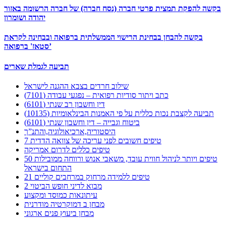
בקשה להפקת תמצית פרטי חברה (נסח חברה) של חברה הרשומה באזור
יהודה ושומרון
בקשה להבחן בבחינת הרישוי הממשלתית ברפואה ובבחינה לקראת
סטאז' ברפואה’
תביעה לגמלת שארים
שילוב חרדים בצבא ההגנה לישראל
כתב ויתור סודיות רפואית – נפגעי עבודה (7101)
דין וחשבון רב שנתי (6101)
תביעה לקצבת נכות כללית על פי האמנות הבינלאומיות (10135)
ביטוח וגבייה – דין וחשבון שנתי (6101)
היסטוריה,ארכיאולוגיה,והתנ”ך
7 טיפים חשובים לפני עריכה של צוואה הדדית
טיפים כללים לדרום אמריקה
50 טיפים ויותר לניהול חווית עובד, משאבי אנוש ורווחה ממובילות
התחום בישראל
21 טיפים ללמידה מרחוק במרחבים קוליים
מבוא לדיני חופש הביטוי 2
עיתונאות כמוסד ומקצוע
מבחן ב דמוקרטיה מודרנית
מבחן ביעוץ פנים ארגוני