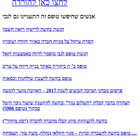
לחצו כאן להורדה
אנשים שחיפשו טופס זה התעניינו גם לגבי
הגשת בקשה לרישיון רואה חשבון
הסרת עיקול על מניות חברה באזור יהודה ושומרון
הגשת טופס לגבי מוסמך לדווח באמצעות דואל
טופס ב’ ת ביקורת באתר בנייה דיווח על עריכ
טופס בקשה להצבת שולחנות וכסאות
פרסום מבחני תמיכה קבועים לשנת 2017 – הארכת מועד להגשה
הצהרה בדבר קבלת “תשלום נגזר” ובקשה להקטנת שיעור ניכוי היטל
במקור (טופס 5906)
בקשה להעתקת סיווג קבלן מחברה לחברה (“סוג מיוחד”)
טופס בקשה להעברת זכויות – מגזר חקלאי (נחלה, משק עזר, תעסוקה …