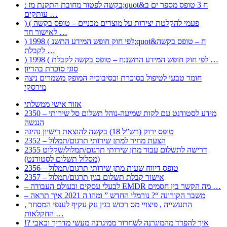
: בקשה לפטור מחובת התקנת מז;quot&ח 3 טופס מספר ים ב
עותקים …
) ( פעמי להקלטת יצירות על מוצרים מכניים – טופס בקשה
לאישור חד …
) 1998 ( לפי חוק חופש המידע התשנ;quot&ח – טופס בקשה
לקבלת …
) 1998 ( לפי חוק חופש המידע התשנ;ח – טופס בקשה לקבלת …
סוגי סוכרת בהריון
חומר טבעי לטיפול בסוכרת ובסיבוכיה המופק משמרים ניצה
מירסקי
אזור אישי ממשלתי
2350 – מידע לסטודנט עם לקות שמיעה-נוהל תשלום סל שירותי
הנגשה
טופס ירוק (רש”ל 18) בקשה להוצאת רישיון נהיגה
2352 – הצעת מחיר למתן שירותי תרגום/תמלול
2355 דרישה לתשלום עבור מתן שירותי תרגום/תמלול/שקלוט
(מסלול תשלום לסטודנט)
2356 – טופס דיווח שעות מתן שירותי תרגום/תמלול
2357 – אישור קבלת תשלום בגין תרגום/תמלול
– לבעלי עסקים ובעולם העבודה EMDR מה הקשר בין חסמים …
– משבר הקורונה “? נורמלי החדש ” ומהו ה 2021 איך תראה
, התעשייה , פיצויי מס רכוש בגין נזק עקיף לענפי המסחר
החקלאות …
!? איך להפרד מהמיגרנה לשחרור ממיגרנה מעשי מדריך וכאבי