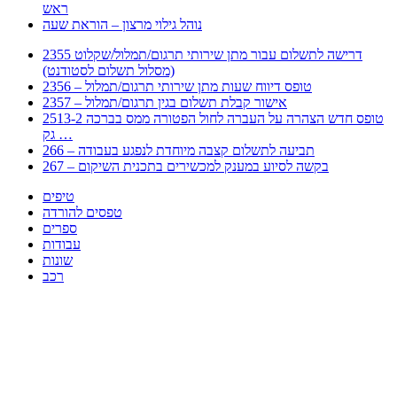
ראש
נוהל גילוי מרצון – הוראת שעה
2355 דרישה לתשלום עבור מתן שירותי תרגום/תמלול/שקלוט
(מסלול תשלום לסטודנט)
2356 – טופס דיווח שעות מתן שירותי תרגום/תמלול
2357 – אישור קבלת תשלום בגין תרגום/תמלול
2513-2 טופס חדש הצהרה על העברה לחול הפטורה ממס בברכה
גק …
266 – תביעה לתשלום קצבה מיוחדת לנפגע בעבודה
267 – בקשה לסיוע במענק למכשירים בתכנית השיקום
טיפים
טפסים להורדה
ספרים
עבודות
שונות
רכב
Huppert הינו אלגוריתם המחפש עבורכם מסמכים, מצגות, טפסים, ספרים, עבודות, מבחנים
וכל סוג מסמך שיכולילהקל על חיי היום יום. המנוע הוקם בכדי לחסוך לכם את המאמץ
המייגע בחיפוש אינטנסיבי באתרים ואתרי הממשלה באמצעות Huppert, תוכלו למצוא
ספרים להורדה, וכל סוג מסמך בעצם שתחפצו בו בקלות ובמהירות. האתר אינו אחראי לתוכן
היות והוא נשאב בצורה אוטמטית, כל התוכן הנשאב חשוף בצורה ציבורית לכל. במידה
וראיתם תוכן שפוגע בכם אנא שלחו לנו מייל ונדאג להסירו