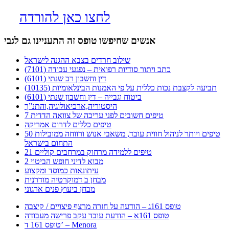
לחצו כאן להורדה
אנשים שחיפשו טופס זה התעניינו גם לגבי
שילוב חרדים בצבא ההגנה לישראל
כתב ויתור סודיות רפואית – נפגעי עבודה (7101)
דין וחשבון רב שנתי (6101)
תביעה לקצבת נכות כללית על פי האמנות הבינלאומיות (10135)
ביטוח וגבייה – דין וחשבון שנתי (6101)
היסטוריה,ארכיאולוגיה,והתנ”ך
7 טיפים חשובים לפני עריכה של צוואה הדדית
טיפים כללים לדרום אמריקה
50 טיפים ויותר לניהול חווית עובד, משאבי אנוש ורווחה ממובילות
התחום בישראל
21 טיפים ללמידה מרחוק במרחבים קוליים
מבוא לדיני חופש הביטוי 2
עיתונאות כמוסד ומקצוע
מבחן ב דמוקרטיה מודרנית
מבחן ביעוץ פנים ארגוני
טופס 161ג – הודעה על חזרה מרצף פיצויים / קיצבה
טופס 161א – הודעת עובד עקב פרישה מעבודה
טופס 161 ד’ – Menora