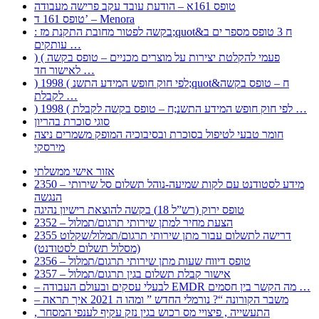
טופס 161א – הודעת עובד עקב פרישה מעבודה
טופס 161 ד’ – Menora
: בקשה לפטור מחובת התקנת מז;quot&ח 3 טופס מספר ים ב
עותקים …
) ( פעמי להקלטת יצירות על מוצרים מכניים – טופס בקשה
לאישור חד …
) 1998 ( לפי חוק חופש המידע התשנ;quot&ח – טופס בקשה
לקבלת …
) 1998 ( לפי חוק חופש המידע התשנ;ח – טופס בקשה לקבלת …
סוגי סוכרת בהריון
חומר טבעי לטיפול בסוכרת ובסיבוכיה המופק משמרים ניצה
מירסקי
אזור אישי ממשלתי
2350 – מידע לסטודנט עם לקות שמיעה-נוהל תשלום סל שירותי
הנגשה
טופס ירוק (רש”ל 18) בקשה להוצאת רישיון נהיגה
2352 – הצעת מחיר למתן שירותי תרגום/תמלול
2355 דרישה לתשלום עבור מתן שירותי תרגום/תמלול/שקלוט
(מסלול תשלום לסטודנט)
2356 – טופס דיווח שעות מתן שירותי תרגום/תמלול
2357 – אישור קבלת תשלום בגין תרגום/תמלול
– לבעלי עסקים ובעולם העבודה EMDR מה הקשר בין חסמים …
– משבר הקורונה “? נורמלי החדש ” ומהו ה 2021 איך תראה
, התעשייה , פיצויי מס רכוש בגין נזק עקיף לענפי המסחר