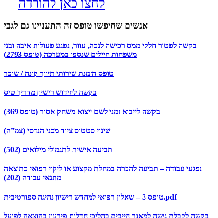
לחצו כאן להורדה
אנשים שחיפשו טופס זה התעניינו גם לגבי
בקשה לפטור חלקי ממס רכישה לנכה, עוור, נפגע פעולות איבה ובני
משפחות חיילים שנספו במערכה (טופס 2793)
טופס הזמנת שירותי תיווך קונה / שוכר
בקשה לחידוש רישיון מדריך טיס
בקשה לייבוא זמני לשם ייצוא משחק אסור (טופס 369)
שינוי סטטוס ציוד מכני הנדסי (צמ”ה)
תביעה אישית לתגמולי מילואים (502)
נפגעי עבודה – תביעה להכרה במחלת מקצוע או ליקוי רפואי כתוצאה
מתנאי עבודה (202)
טופס 3 – שאלון רפואי למחדש רישיון נהיגה ספורטיבית.pdf
בקשה לקבלת גישה למאגר חייבים בהליכי חדלות פירעון בהוצאה לפועל