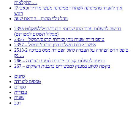
החקלאות …
!? איך להפרד מהמיגרנה לשחרור ממיגרנה מעשי מדריך וכאבי
ראש
נוהל גילוי מרצון – הוראת שעה
2355 דרישה לתשלום עבור מתן שירותי תרגום/תמלול/שקלוט
(מסלול תשלום לסטודנט)
2356 – טופס דיווח שעות מתן שירותי תרגום/תמלול
2357 – אישור קבלת תשלום בגין תרגום/תמלול
2513-2 טופס חדש הצהרה על העברה לחול הפטורה ממס בברכה
גק …
266 – תביעה לתשלום קצבה מיוחדת לנפגע בעבודה
267 – בקשה לסיוע במענק למכשירים בתכנית השיקום
טיפים
טפסים להורדה
ספרים
עבודות
שונות
רכב
Huppert הינו אלגוריתם המחפש עבורכם מסמכים, מצגות, טפסים, ספרים, עבודות, מבחנים
וכל סוג מסמך שיכולילהקל על חיי היום יום. המנוע הוקם בכדי לחסוך לכם את המאמץ
המייגע בחיפוש אינטנסיבי באתרים ואתרי הממשלה באמצעות Huppert, תוכלו למצוא
ספרים להורדה, וכל סוג מסמך בעצם שתחפצו בו בקלות ובמהירות. האתר אינו אחראי לתוכן