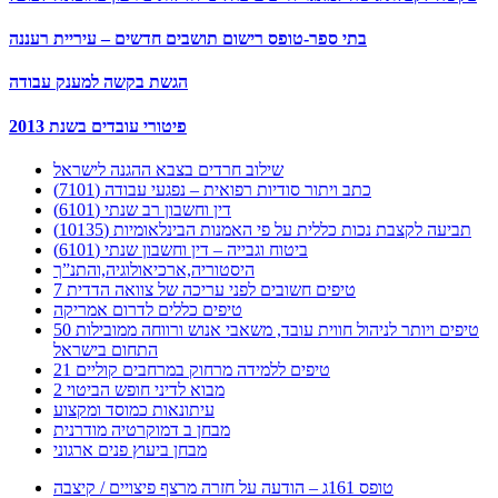
בתי ספר-טופס רישום תושבים חדשים – עיריית רעננה
הגשת בקשה למענק עבודה
פיטורי עובדים בשנת 2013
שילוב חרדים בצבא ההגנה לישראל
כתב ויתור סודיות רפואית – נפגעי עבודה (7101)
דין וחשבון רב שנתי (6101)
תביעה לקצבת נכות כללית על פי האמנות הבינלאומיות (10135)
ביטוח וגבייה – דין וחשבון שנתי (6101)
היסטוריה,ארכיאולוגיה,והתנ”ך
7 טיפים חשובים לפני עריכה של צוואה הדדית
טיפים כללים לדרום אמריקה
50 טיפים ויותר לניהול חווית עובד, משאבי אנוש ורווחה ממובילות
התחום בישראל
21 טיפים ללמידה מרחוק במרחבים קוליים
מבוא לדיני חופש הביטוי 2
עיתונאות כמוסד ומקצוע
מבחן ב דמוקרטיה מודרנית
מבחן ביעוץ פנים ארגוני
טופס 161ג – הודעה על חזרה מרצף פיצויים / קיצבה