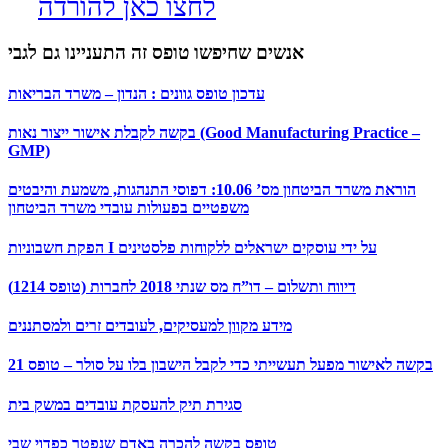
לחצו כאן להורדה
אנשים שחיפשו טופס זה התעניינו גם לגבי
עדכון טופס גוונים : הנדון – משרד הבריאות
בקשה לקבלת אישור ייצור נאות (Good Manufacturing Practice –
GMP)
הוראת משרד הביטחון מס’ 10.06: דפוסי התנהגות, משמעת והיבטים
משפטיים בפעולות עובדי משרד הביטחון
הפקת חשבוניות I על ידי עוסקים ישראלים ללקוחות פלסטינים
דיווח ותשלום – דו”ח מס שנתי 2018 לחברות (טופס 1214)
מידע מקוון למעסיקים, לעובדים זרים ולמסתננים
בקשה לאישור מפעל תעשייתי כדי לקבל הישבון בלו על סולר – טופס 21
סגירת תיק להעסקת עובדים במשק בית
טופס בקשה להכרה באדם שנפטר כפדוי שבי