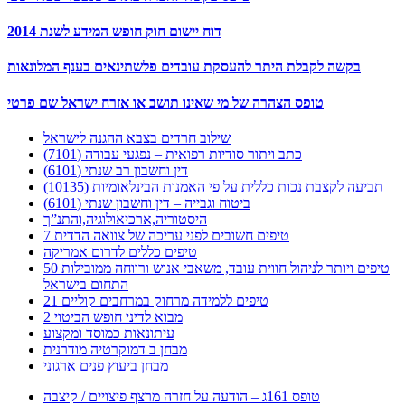
דוח יישום חוק חופש המידע לשנת 2014
בקשה לקבלת היתר להעסקת עובדים פלשתינאים בענף המלונאות
טופס הצהרה של מי שאינו תושב או אזרח ישראל שם פרטי
שילוב חרדים בצבא ההגנה לישראל
כתב ויתור סודיות רפואית – נפגעי עבודה (7101)
דין וחשבון רב שנתי (6101)
תביעה לקצבת נכות כללית על פי האמנות הבינלאומיות (10135)
ביטוח וגבייה – דין וחשבון שנתי (6101)
היסטוריה,ארכיאולוגיה,והתנ”ך
7 טיפים חשובים לפני עריכה של צוואה הדדית
טיפים כללים לדרום אמריקה
50 טיפים ויותר לניהול חווית עובד, משאבי אנוש ורווחה ממובילות
התחום בישראל
21 טיפים ללמידה מרחוק במרחבים קוליים
מבוא לדיני חופש הביטוי 2
עיתונאות כמוסד ומקצוע
מבחן ב דמוקרטיה מודרנית
מבחן ביעוץ פנים ארגוני
טופס 161ג – הודעה על חזרה מרצף פיצויים / קיצבה