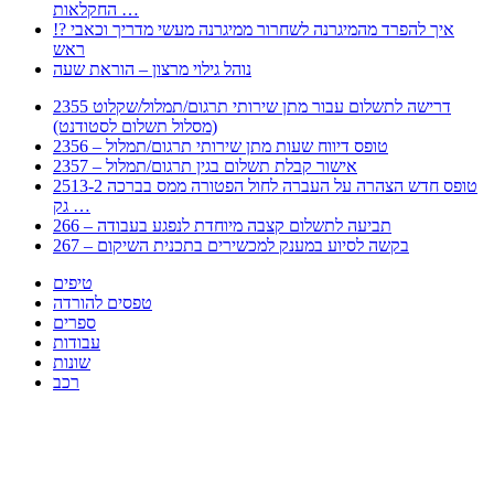
החקלאות …
!? איך להפרד מהמיגרנה לשחרור ממיגרנה מעשי מדריך וכאבי
ראש
נוהל גילוי מרצון – הוראת שעה
2355 דרישה לתשלום עבור מתן שירותי תרגום/תמלול/שקלוט
(מסלול תשלום לסטודנט)
2356 – טופס דיווח שעות מתן שירותי תרגום/תמלול
2357 – אישור קבלת תשלום בגין תרגום/תמלול
2513-2 טופס חדש הצהרה על העברה לחול הפטורה ממס בברכה
גק …
266 – תביעה לתשלום קצבה מיוחדת לנפגע בעבודה
267 – בקשה לסיוע במענק למכשירים בתכנית השיקום
טיפים
טפסים להורדה
ספרים
עבודות
שונות
רכב
Huppert הינו אלגוריתם המחפש עבורכם מסמכים, מצגות, טפסים, ספרים, עבודות, מבחנים
וכל סוג מסמך שיכולילהקל על חיי היום יום. המנוע הוקם בכדי לחסוך לכם את המאמץ
המייגע בחיפוש אינטנסיבי באתרים ואתרי הממשלה באמצעות Huppert, תוכלו למצוא
ספרים להורדה, וכל סוג מסמך בעצם שתחפצו בו בקלות ובמהירות. האתר אינו אחראי לתוכן