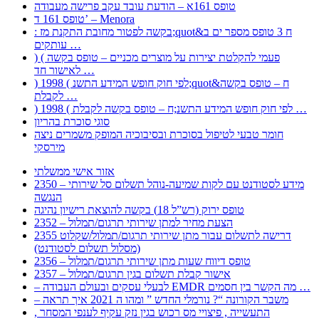
טופס 161א – הודעת עובד עקב פרישה מעבודה
טופס 161 ד’ – Menora
: בקשה לפטור מחובת התקנת מז;quot&ח 3 טופס מספר ים ב
עותקים …
) ( פעמי להקלטת יצירות על מוצרים מכניים – טופס בקשה
לאישור חד …
) 1998 ( לפי חוק חופש המידע התשנ;quot&ח – טופס בקשה
לקבלת …
) 1998 ( לפי חוק חופש המידע התשנ;ח – טופס בקשה לקבלת …
סוגי סוכרת בהריון
חומר טבעי לטיפול בסוכרת ובסיבוכיה המופק משמרים ניצה
מירסקי
אזור אישי ממשלתי
2350 – מידע לסטודנט עם לקות שמיעה-נוהל תשלום סל שירותי
הנגשה
טופס ירוק (רש”ל 18) בקשה להוצאת רישיון נהיגה
2352 – הצעת מחיר למתן שירותי תרגום/תמלול
2355 דרישה לתשלום עבור מתן שירותי תרגום/תמלול/שקלוט
(מסלול תשלום לסטודנט)
2356 – טופס דיווח שעות מתן שירותי תרגום/תמלול
2357 – אישור קבלת תשלום בגין תרגום/תמלול
– לבעלי עסקים ובעולם העבודה EMDR מה הקשר בין חסמים …
– משבר הקורונה “? נורמלי החדש ” ומהו ה 2021 איך תראה
, התעשייה , פיצויי מס רכוש בגין נזק עקיף לענפי המסחר