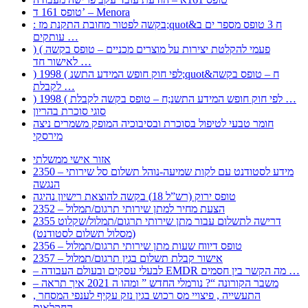
טופס 161 ד’ – Menora
: בקשה לפטור מחובת התקנת מז;quot&ח 3 טופס מספר ים ב
עותקים …
) ( פעמי להקלטת יצירות על מוצרים מכניים – טופס בקשה
לאישור חד …
) 1998 ( לפי חוק חופש המידע התשנ;quot&ח – טופס בקשה
לקבלת …
) 1998 ( לפי חוק חופש המידע התשנ;ח – טופס בקשה לקבלת …
סוגי סוכרת בהריון
חומר טבעי לטיפול בסוכרת ובסיבוכיה המופק משמרים ניצה
מירסקי
אזור אישי ממשלתי
2350 – מידע לסטודנט עם לקות שמיעה-נוהל תשלום סל שירותי
הנגשה
טופס ירוק (רש”ל 18) בקשה להוצאת רישיון נהיגה
2352 – הצעת מחיר למתן שירותי תרגום/תמלול
2355 דרישה לתשלום עבור מתן שירותי תרגום/תמלול/שקלוט
(מסלול תשלום לסטודנט)
2356 – טופס דיווח שעות מתן שירותי תרגום/תמלול
2357 – אישור קבלת תשלום בגין תרגום/תמלול
– לבעלי עסקים ובעולם העבודה EMDR מה הקשר בין חסמים …
– משבר הקורונה “? נורמלי החדש ” ומהו ה 2021 איך תראה
, התעשייה , פיצויי מס רכוש בגין נזק עקיף לענפי המסחר
החקלאות …