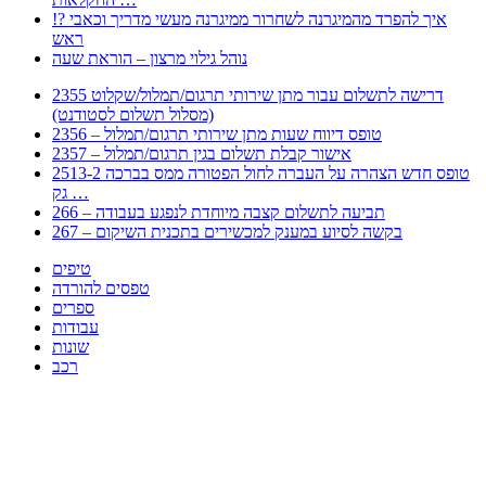
!? איך להפרד מהמיגרנה לשחרור ממיגרנה מעשי מדריך וכאבי
ראש
נוהל גילוי מרצון – הוראת שעה
2355 דרישה לתשלום עבור מתן שירותי תרגום/תמלול/שקלוט
(מסלול תשלום לסטודנט)
2356 – טופס דיווח שעות מתן שירותי תרגום/תמלול
2357 – אישור קבלת תשלום בגין תרגום/תמלול
2513-2 טופס חדש הצהרה על העברה לחול הפטורה ממס בברכה
גק …
266 – תביעה לתשלום קצבה מיוחדת לנפגע בעבודה
267 – בקשה לסיוע במענק למכשירים בתכנית השיקום
טיפים
טפסים להורדה
ספרים
עבודות
שונות
רכב
Huppert הינו אלגוריתם המחפש עבורכם מסמכים, מצגות, טפסים, ספרים, עבודות, מבחנים
וכל סוג מסמך שיכולילהקל על חיי היום יום. המנוע הוקם בכדי לחסוך לכם את המאמץ
המייגע בחיפוש אינטנסיבי באתרים ואתרי הממשלה באמצעות Huppert, תוכלו למצוא
ספרים להורדה, וכל סוג מסמך בעצם שתחפצו בו בקלות ובמהירות. האתר אינו אחראי לתוכן