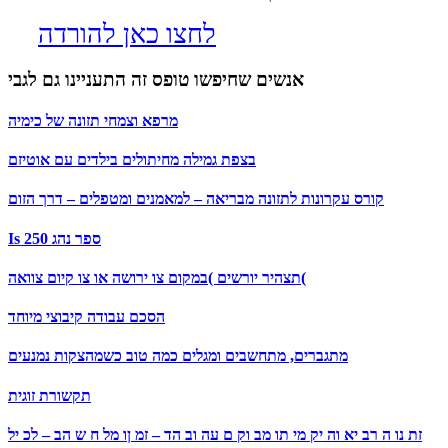
לחצו כאן להורדה
אנשים שחיפשו טופס זה התעניינו גם לגבי
מרפא וצמחי תזונה של כימיה
בצפת גמילה מחיתולים בילדים עם אוטיזם
קורס עקרונות לתזונה מבריאה – למאמנים ומטפלים – דרך הזום
Is 250 ספר נהג
תצהיר יורשים )במקום צו ירושה או צו קיום צוואה(
הסכם עבודה קיבוצי מיוחד
מתגברים, מתחשבים ומגלים כמה טוב כשמהצקות נמנעים
תקשורת זוגית
זת נו ה רב יא וה יק מי תו מב וק ם עה וב הד – זמ ןו מל ח ש הב – לכ יל