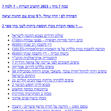
? כמה ? מתי : 2021 תקציב הערות – ? ולמה
הפקדה לפ י קדון שקלי -ל 9 שנים עם תחנות יציאה
2 ד נספח חוברת מכרז תוספת כיתות לשני בתי ספר …
שילוב חרדים בצבא ההגנה לישראל
כתב ויתור סודיות רפואית – נפגעי עבודה (7101)
דין וחשבון רב שנתי (6101)
תביעה לקצבת נכות כללית על פי האמנות הבינלאומיות (10135)
ביטוח וגבייה – דין וחשבון שנתי (6101)
היסטוריה,ארכיאולוגיה,והתנ”ך
7 טיפים חשובים לפני עריכה של צוואה הדדית
טיפים כללים לדרום אמריקה
50 טיפים ויותר לניהול חווית עובד, משאבי אנוש ורווחה ממובילות
התחום בישראל
21 טיפים ללמידה מרחוק במרחבים קוליים
מבוא לדיני חופש הביטוי 2
עיתונאות כמוסד ומקצוע
מבחן ב דמוקרטיה מודרנית
מבחן ביעוץ פנים ארגוני
טופס 161ג – הודעה על חזרה מרצף פיצויים / קיצבה
טופס 161א – הודעת עובד עקב פרישה מעבודה