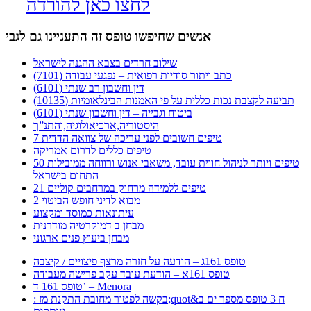
לחצו כאן להורדה
אנשים שחיפשו טופס זה התעניינו גם לגבי
שילוב חרדים בצבא ההגנה לישראל
כתב ויתור סודיות רפואית – נפגעי עבודה (7101)
דין וחשבון רב שנתי (6101)
תביעה לקצבת נכות כללית על פי האמנות הבינלאומיות (10135)
ביטוח וגבייה – דין וחשבון שנתי (6101)
היסטוריה,ארכיאולוגיה,והתנ”ך
7 טיפים חשובים לפני עריכה של צוואה הדדית
טיפים כללים לדרום אמריקה
50 טיפים ויותר לניהול חווית עובד, משאבי אנוש ורווחה ממובילות
התחום בישראל
21 טיפים ללמידה מרחוק במרחבים קוליים
מבוא לדיני חופש הביטוי 2
עיתונאות כמוסד ומקצוע
מבחן ב דמוקרטיה מודרנית
מבחן ביעוץ פנים ארגוני
טופס 161ג – הודעה על חזרה מרצף פיצויים / קיצבה
טופס 161א – הודעת עובד עקב פרישה מעבודה
טופס 161 ד’ – Menora
: בקשה לפטור מחובת התקנת מז;quot&ח 3 טופס מספר ים ב