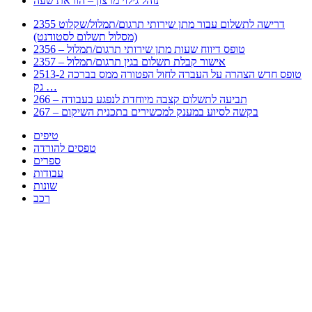
נוהל גילוי מרצון – הוראת שעה
2355 דרישה לתשלום עבור מתן שירותי תרגום/תמלול/שקלוט
(מסלול תשלום לסטודנט)
2356 – טופס דיווח שעות מתן שירותי תרגום/תמלול
2357 – אישור קבלת תשלום בגין תרגום/תמלול
2513-2 טופס חדש הצהרה על העברה לחול הפטורה ממס בברכה
גק …
266 – תביעה לתשלום קצבה מיוחדת לנפגע בעבודה
267 – בקשה לסיוע במענק למכשירים בתכנית השיקום
טיפים
טפסים להורדה
ספרים
עבודות
שונות
רכב
Huppert הינו אלגוריתם המחפש עבורכם מסמכים, מצגות, טפסים, ספרים, עבודות, מבחנים
וכל סוג מסמך שיכולילהקל על חיי היום יום. המנוע הוקם בכדי לחסוך לכם את המאמץ
המייגע בחיפוש אינטנסיבי באתרים ואתרי הממשלה באמצעות Huppert, תוכלו למצוא
ספרים להורדה, וכל סוג מסמך בעצם שתחפצו בו בקלות ובמהירות. האתר אינו אחראי לתוכן
היות והוא נשאב בצורה אוטמטית, כל התוכן הנשאב חשוף בצורה ציבורית לכל. במידה
וראיתם תוכן שפוגע בכם אנא שלחו לנו מייל ונדאג להסירו
copyrightⒸ 2023