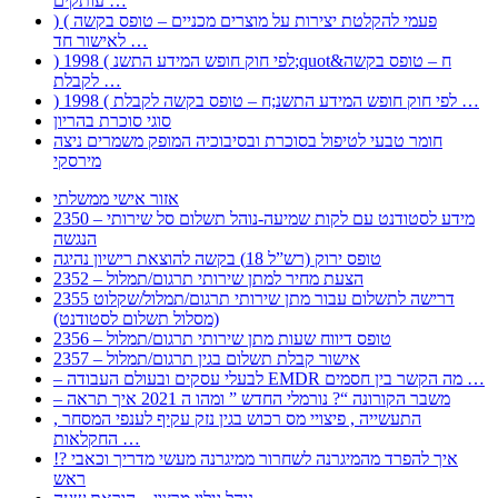
עותקים …
) ( פעמי להקלטת יצירות על מוצרים מכניים – טופס בקשה
לאישור חד …
) 1998 ( לפי חוק חופש המידע התשנ;quot&ח – טופס בקשה
לקבלת …
) 1998 ( לפי חוק חופש המידע התשנ;ח – טופס בקשה לקבלת …
סוגי סוכרת בהריון
חומר טבעי לטיפול בסוכרת ובסיבוכיה המופק משמרים ניצה
מירסקי
אזור אישי ממשלתי
2350 – מידע לסטודנט עם לקות שמיעה-נוהל תשלום סל שירותי
הנגשה
טופס ירוק (רש”ל 18) בקשה להוצאת רישיון נהיגה
2352 – הצעת מחיר למתן שירותי תרגום/תמלול
2355 דרישה לתשלום עבור מתן שירותי תרגום/תמלול/שקלוט
(מסלול תשלום לסטודנט)
2356 – טופס דיווח שעות מתן שירותי תרגום/תמלול
2357 – אישור קבלת תשלום בגין תרגום/תמלול
– לבעלי עסקים ובעולם העבודה EMDR מה הקשר בין חסמים …
– משבר הקורונה “? נורמלי החדש ” ומהו ה 2021 איך תראה
, התעשייה , פיצויי מס רכוש בגין נזק עקיף לענפי המסחר
החקלאות …
!? איך להפרד מהמיגרנה לשחרור ממיגרנה מעשי מדריך וכאבי
ראש