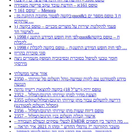
טופס 161א – הודעת עובד עקב פרישה מעבודה
טופס 161 ד’ – Menora
: בקשה לפטור מחובת התקנת מז;quot&ח 3 טופס מספר ים ב
עותקים …
) ( פעמי להקלטת יצירות על מוצרים מכניים – טופס בקשה
לאישור חד …
) 1998 ( לפי חוק חופש המידע התשנ;quot&ח – טופס בקשה
לקבלת …
) 1998 ( לפי חוק חופש המידע התשנ;ח – טופס בקשה לקבלת …
סוגי סוכרת בהריון
חומר טבעי לטיפול בסוכרת ובסיבוכיה המופק משמרים ניצה
מירסקי
אזור אישי ממשלתי
2350 – מידע לסטודנט עם לקות שמיעה-נוהל תשלום סל שירותי
הנגשה
טופס ירוק (רש”ל 18) בקשה להוצאת רישיון נהיגה
2352 – הצעת מחיר למתן שירותי תרגום/תמלול
2355 דרישה לתשלום עבור מתן שירותי תרגום/תמלול/שקלוט
(מסלול תשלום לסטודנט)
2356 – טופס דיווח שעות מתן שירותי תרגום/תמלול
2357 – אישור קבלת תשלום בגין תרגום/תמלול
– לבעלי עסקים ובעולם העבודה EMDR מה הקשר בין חסמים …
– משבר הקורונה “? נורמלי החדש ” ומהו ה 2021 איך תראה
, התעשייה , פיצויי מס רכוש בגין נזק עקיף לענפי המסחר