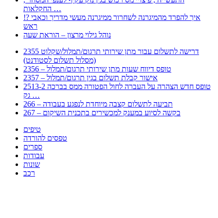
החקלאות …
!? איך להפרד מהמיגרנה לשחרור ממיגרנה מעשי מדריך וכאבי
ראש
נוהל גילוי מרצון – הוראת שעה
2355 דרישה לתשלום עבור מתן שירותי תרגום/תמלול/שקלוט
(מסלול תשלום לסטודנט)
2356 – טופס דיווח שעות מתן שירותי תרגום/תמלול
2357 – אישור קבלת תשלום בגין תרגום/תמלול
2513-2 טופס חדש הצהרה על העברה לחול הפטורה ממס בברכה
גק …
266 – תביעה לתשלום קצבה מיוחדת לנפגע בעבודה
267 – בקשה לסיוע במענק למכשירים בתכנית השיקום
טיפים
טפסים להורדה
ספרים
עבודות
שונות
רכב
Huppert הינו אלגוריתם המחפש עבורכם מסמכים, מצגות, טפסים, ספרים, עבודות, מבחנים
וכל סוג מסמך שיכולילהקל על חיי היום יום. המנוע הוקם בכדי לחסוך לכם את המאמץ
המייגע בחיפוש אינטנסיבי באתרים ואתרי הממשלה באמצעות Huppert, תוכלו למצוא