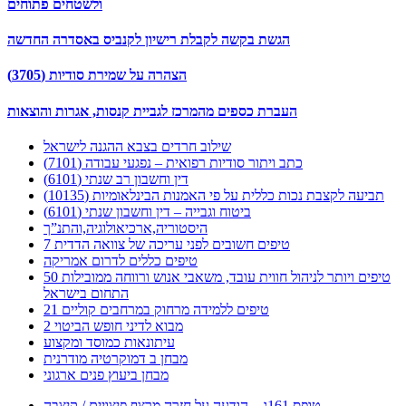
ולשטחים פתוחים
הגשת בקשה לקבלת רישיון לקנביס באסדרה החדשה
הצהרה על שמירת סודיות (3705)
העברת כספים מהמרכז לגביית קנסות, אגרות והוצאות
שילוב חרדים בצבא ההגנה לישראל
כתב ויתור סודיות רפואית – נפגעי עבודה (7101)
דין וחשבון רב שנתי (6101)
תביעה לקצבת נכות כללית על פי האמנות הבינלאומיות (10135)
ביטוח וגבייה – דין וחשבון שנתי (6101)
היסטוריה,ארכיאולוגיה,והתנ”ך
7 טיפים חשובים לפני עריכה של צוואה הדדית
טיפים כללים לדרום אמריקה
50 טיפים ויותר לניהול חווית עובד, משאבי אנוש ורווחה ממובילות
התחום בישראל
21 טיפים ללמידה מרחוק במרחבים קוליים
מבוא לדיני חופש הביטוי 2
עיתונאות כמוסד ומקצוע
מבחן ב דמוקרטיה מודרנית
מבחן ביעוץ פנים ארגוני
טופס 161ג – הודעה על חזרה מרצף פיצויים / קיצבה