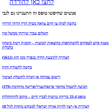
לחצו כאן להורדה
אנשים שחיפשו טופס זה התעניינו גם לגבי
בקשה למתן צו קיום צוואה מבית הדין הדתי הדרוזי
תשלום עבור שירותי ממשל זמין
מענק סיוע לעסקים להשתתפות בהוצאות קבועות – תוכנית רשת ביטחון
כלכלית
הצהרה לתובעת החיה בנפרד מבן הזוג (5612)
בקשה לתעודת זהות
רישום עמותה או חברה לתועלת הציבור
תביעה לתגמול מחוסר פרנסה/נצרך/פרישה מוקדמת (379)
טופס 33-4 בדיקת נגישות לבניין קיים – מקום להתקהלות
הצהרת אי-רצון להיות אזרח ישראלי למבקש מתחת לגיל 18