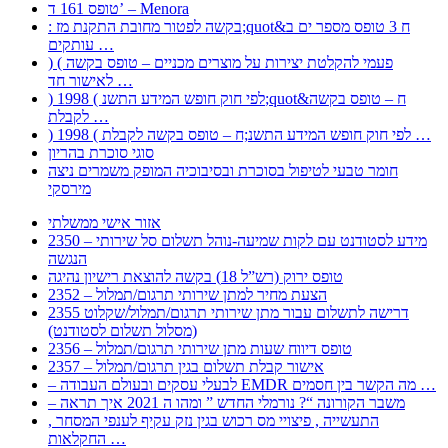
טופס 161 ד’ – Menora
: בקשה לפטור מחובת התקנת מז;quot&ח 3 טופס מספר ים ב
עותקים …
) ( פעמי להקלטת יצירות על מוצרים מכניים – טופס בקשה
לאישור חד …
) 1998 ( לפי חוק חופש המידע התשנ;quot&ח – טופס בקשה
לקבלת …
) 1998 ( לפי חוק חופש המידע התשנ;ח – טופס בקשה לקבלת …
סוגי סוכרת בהריון
חומר טבעי לטיפול בסוכרת ובסיבוכיה המופק משמרים ניצה
מירסקי
אזור אישי ממשלתי
2350 – מידע לסטודנט עם לקות שמיעה-נוהל תשלום סל שירותי
הנגשה
טופס ירוק (רש”ל 18) בקשה להוצאת רישיון נהיגה
2352 – הצעת מחיר למתן שירותי תרגום/תמלול
2355 דרישה לתשלום עבור מתן שירותי תרגום/תמלול/שקלוט
(מסלול תשלום לסטודנט)
2356 – טופס דיווח שעות מתן שירותי תרגום/תמלול
2357 – אישור קבלת תשלום בגין תרגום/תמלול
– לבעלי עסקים ובעולם העבודה EMDR מה הקשר בין חסמים …
– משבר הקורונה “? נורמלי החדש ” ומהו ה 2021 איך תראה
, התעשייה , פיצויי מס רכוש בגין נזק עקיף לענפי המסחר
החקלאות …