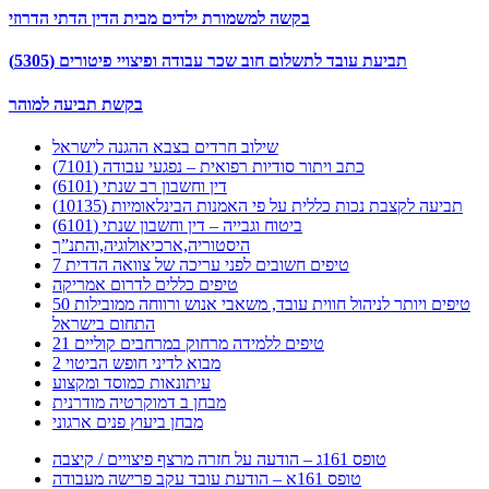
בקשה למשמורת ילדים מבית הדין הדתי הדרוזי
תביעת עובד לתשלום חוב שכר עבודה ופיצויי פיטורים (5305)
בקשת תביעה למוהר
שילוב חרדים בצבא ההגנה לישראל
כתב ויתור סודיות רפואית – נפגעי עבודה (7101)
דין וחשבון רב שנתי (6101)
תביעה לקצבת נכות כללית על פי האמנות הבינלאומיות (10135)
ביטוח וגבייה – דין וחשבון שנתי (6101)
היסטוריה,ארכיאולוגיה,והתנ”ך
7 טיפים חשובים לפני עריכה של צוואה הדדית
טיפים כללים לדרום אמריקה
50 טיפים ויותר לניהול חווית עובד, משאבי אנוש ורווחה ממובילות
התחום בישראל
21 טיפים ללמידה מרחוק במרחבים קוליים
מבוא לדיני חופש הביטוי 2
עיתונאות כמוסד ומקצוע
מבחן ב דמוקרטיה מודרנית
מבחן ביעוץ פנים ארגוני
טופס 161ג – הודעה על חזרה מרצף פיצויים / קיצבה
טופס 161א – הודעת עובד עקב פרישה מעבודה