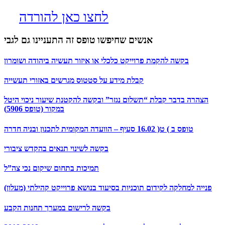
לחצו כאן להורדה
אנשים שחיפשו טופס זה התעניינו גם לגבי
בקשה להקמת פרוייקט כלכלי או איזור תעשיה ביהודה ושומרון
קבלת מידע על סטטוס מגרשים באזורי תעשייה
הצהרה בדבר קבלת “תשלום נגזר” ובקשה להקטנת שיעור ניכוי היטל
במקור (טופס 5906)
טופס ב ) ט( 16.02 סעיף – הוועדה המקומית לתכנון ובניה חדרה
בקשה לשינוי תנאים בהקדש ציבורי
תמיכות בתחום שיקום נכי צה”ל
פנייה למחלקה לקידום תוכניות בסיעוד בנושא פרוייקט קהילתי (מעלון)
בקשה לרישום במערך תחנות הקבע