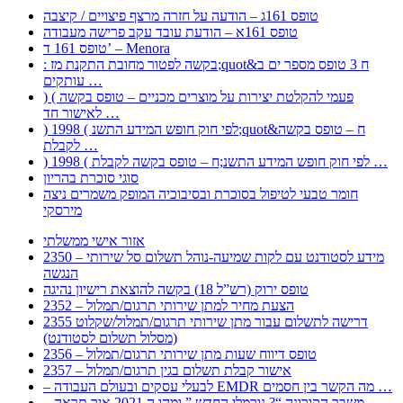
טופס 161ג – הודעה על חזרה מרצף פיצויים / קיצבה
טופס 161א – הודעת עובד עקב פרישה מעבודה
טופס 161 ד’ – Menora
: בקשה לפטור מחובת התקנת מז;quot&ח 3 טופס מספר ים ב
עותקים …
) ( פעמי להקלטת יצירות על מוצרים מכניים – טופס בקשה
לאישור חד …
) 1998 ( לפי חוק חופש המידע התשנ;quot&ח – טופס בקשה
לקבלת …
) 1998 ( לפי חוק חופש המידע התשנ;ח – טופס בקשה לקבלת …
סוגי סוכרת בהריון
חומר טבעי לטיפול בסוכרת ובסיבוכיה המופק משמרים ניצה
מירסקי
אזור אישי ממשלתי
2350 – מידע לסטודנט עם לקות שמיעה-נוהל תשלום סל שירותי
הנגשה
טופס ירוק (רש”ל 18) בקשה להוצאת רישיון נהיגה
2352 – הצעת מחיר למתן שירותי תרגום/תמלול
2355 דרישה לתשלום עבור מתן שירותי תרגום/תמלול/שקלוט
(מסלול תשלום לסטודנט)
2356 – טופס דיווח שעות מתן שירותי תרגום/תמלול
2357 – אישור קבלת תשלום בגין תרגום/תמלול
– לבעלי עסקים ובעולם העבודה EMDR מה הקשר בין חסמים …
– משבר הקורונה “? נורמלי החדש ” ומהו ה 2021 איך תראה