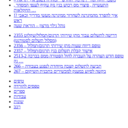
, התעשייה , פיצויי מס רכוש בגין נזק עקיף לענפי המסחר
החקלאות …
!? איך להפרד מהמיגרנה לשחרור ממיגרנה מעשי מדריך וכאבי
ראש
נוהל גילוי מרצון – הוראת שעה
2355 דרישה לתשלום עבור מתן שירותי תרגום/תמלול/שקלוט
(מסלול תשלום לסטודנט)
2356 – טופס דיווח שעות מתן שירותי תרגום/תמלול
2357 – אישור קבלת תשלום בגין תרגום/תמלול
2513-2 טופס חדש הצהרה על העברה לחול הפטורה ממס בברכה
גק …
266 – תביעה לתשלום קצבה מיוחדת לנפגע בעבודה
267 – בקשה לסיוע במענק למכשירים בתכנית השיקום
טיפים
טפסים להורדה
ספרים
עבודות
שונות
רכב
Huppert הינו אלגוריתם המחפש עבורכם מסמכים, מצגות, טפסים, ספרים, עבודות, מבחנים
וכל סוג מסמך שיכולילהקל על חיי היום יום. המנוע הוקם בכדי לחסוך לכם את המאמץ