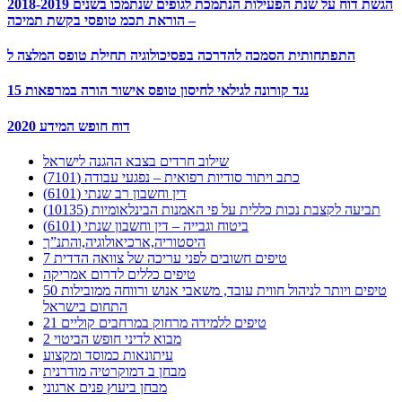
הגשת דוח על שנת הפעילות הנתמכת לגופים שנתמכו בשנים 2018-2019
– הוראת תכמ טופסי בקשת תמיכה
התפתחותית הסמכה להדרכה בפסיכולוגיה תחילת טופס המלצה ל
15 נגד קורונה לגילאי לחיסון טופס אישור הורה במרפאות
דוח חופש המידע 2020
שילוב חרדים בצבא ההגנה לישראל
כתב ויתור סודיות רפואית – נפגעי עבודה (7101)
דין וחשבון רב שנתי (6101)
תביעה לקצבת נכות כללית על פי האמנות הבינלאומיות (10135)
ביטוח וגבייה – דין וחשבון שנתי (6101)
היסטוריה,ארכיאולוגיה,והתנ”ך
7 טיפים חשובים לפני עריכה של צוואה הדדית
טיפים כללים לדרום אמריקה
50 טיפים ויותר לניהול חווית עובד, משאבי אנוש ורווחה ממובילות
התחום בישראל
21 טיפים ללמידה מרחוק במרחבים קוליים
מבוא לדיני חופש הביטוי 2
עיתונאות כמוסד ומקצוע
מבחן ב דמוקרטיה מודרנית
מבחן ביעוץ פנים ארגוני