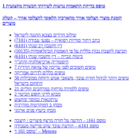
טופס בדיקת התאמות נגישות לשירותי הכשרה מקצועית 1
הזמנת מוצרי תצלומי אוויר מהארכיון הלאומי לתצלומי אוויר – קטלוג
מוצרים
שילוב חרדים בצבא ההגנה לישראל
כתב ויתור סודיות רפואית – נפגעי עבודה (7101)
דין וחשבון רב שנתי (6101)
תביעה לקצבת נכות כללית על פי האמנות הבינלאומיות (10135)
ביטוח וגבייה – דין וחשבון שנתי (6101)
היסטוריה,ארכיאולוגיה,והתנ”ך
7 טיפים חשובים לפני עריכה של צוואה הדדית
טיפים כללים לדרום אמריקה
50 טיפים ויותר לניהול חווית עובד, משאבי אנוש ורווחה ממובילות
התחום בישראל
21 טיפים ללמידה מרחוק במרחבים קוליים
מבוא לדיני חופש הביטוי 2
עיתונאות כמוסד ומקצוע
מבחן ב דמוקרטיה מודרנית
מבחן ביעוץ פנים ארגוני
טופס 161ג – הודעה על חזרה מרצף פיצויים / קיצבה
טופס 161א – הודעת עובד עקב פרישה מעבודה
טופס 161 ד’ – Menora