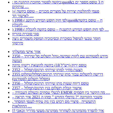
: בקשה לפטור מחובת התקנת מז;quot&ח 3 טופס מספר ים ב
עותקים …
) ( פעמי להקלטת יצירות על מוצרים מכניים – טופס בקשה
לאישור חד …
) 1998 ( לפי חוק חופש המידע התשנ;quot&ח – טופס בקשה
לקבלת …
) 1998 ( לפי חוק חופש המידע התשנ;ח – טופס בקשה לקבלת …
סוגי סוכרת בהריון
חומר טבעי לטיפול בסוכרת ובסיבוכיה המופק משמרים ניצה
מירסקי
אזור אישי ממשלתי
2350 – מידע לסטודנט עם לקות שמיעה-נוהל תשלום סל שירותי
הנגשה
טופס ירוק (רש”ל 18) בקשה להוצאת רישיון נהיגה
2352 – הצעת מחיר למתן שירותי תרגום/תמלול
2355 דרישה לתשלום עבור מתן שירותי תרגום/תמלול/שקלוט
(מסלול תשלום לסטודנט)
2356 – טופס דיווח שעות מתן שירותי תרגום/תמלול
2357 – אישור קבלת תשלום בגין תרגום/תמלול
– לבעלי עסקים ובעולם העבודה EMDR מה הקשר בין חסמים …
– משבר הקורונה “? נורמלי החדש ” ומהו ה 2021 איך תראה
, התעשייה , פיצויי מס רכוש בגין נזק עקיף לענפי המסחר
החקלאות …
!? איך להפרד מהמיגרנה לשחרור ממיגרנה מעשי מדריך וכאבי