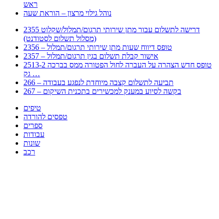
ראש
נוהל גילוי מרצון – הוראת שעה
2355 דרישה לתשלום עבור מתן שירותי תרגום/תמלול/שקלוט
(מסלול תשלום לסטודנט)
2356 – טופס דיווח שעות מתן שירותי תרגום/תמלול
2357 – אישור קבלת תשלום בגין תרגום/תמלול
2513-2 טופס חדש הצהרה על העברה לחול הפטורה ממס בברכה
גק …
266 – תביעה לתשלום קצבה מיוחדת לנפגע בעבודה
267 – בקשה לסיוע במענק למכשירים בתכנית השיקום
טיפים
טפסים להורדה
ספרים
עבודות
שונות
רכב
Huppert הינו אלגוריתם המחפש עבורכם מסמכים, מצגות, טפסים, ספרים, עבודות, מבחנים
וכל סוג מסמך שיכולילהקל על חיי היום יום. המנוע הוקם בכדי לחסוך לכם את המאמץ
המייגע בחיפוש אינטנסיבי באתרים ואתרי הממשלה באמצעות Huppert, תוכלו למצוא
ספרים להורדה, וכל סוג מסמך בעצם שתחפצו בו בקלות ובמהירות. האתר אינו אחראי לתוכן
היות והוא נשאב בצורה אוטמטית, כל התוכן הנשאב חשוף בצורה ציבורית לכל. במידה
וראיתם תוכן שפוגע בכם אנא שלחו לנו מייל ונדאג להסירו