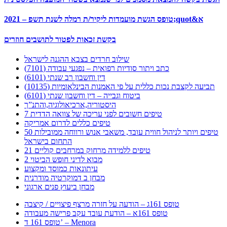
2021 – טופס הגשת מועמדות ליקיר/ת רמלה לשנת תשפ;quot&א
בקשת זכאות לפטור לתושבים חוזרים
שילוב חרדים בצבא ההגנה לישראל
כתב ויתור סודיות רפואית – נפגעי עבודה (7101)
דין וחשבון רב שנתי (6101)
תביעה לקצבת נכות כללית על פי האמנות הבינלאומיות (10135)
ביטוח וגבייה – דין וחשבון שנתי (6101)
היסטוריה,ארכיאולוגיה,והתנ”ך
7 טיפים חשובים לפני עריכה של צוואה הדדית
טיפים כללים לדרום אמריקה
50 טיפים ויותר לניהול חווית עובד, משאבי אנוש ורווחה ממובילות
התחום בישראל
21 טיפים ללמידה מרחוק במרחבים קוליים
מבוא לדיני חופש הביטוי 2
עיתונאות כמוסד ומקצוע
מבחן ב דמוקרטיה מודרנית
מבחן ביעוץ פנים ארגוני
טופס 161ג – הודעה על חזרה מרצף פיצויים / קיצבה
טופס 161א – הודעת עובד עקב פרישה מעבודה
טופס 161 ד’ – Menora