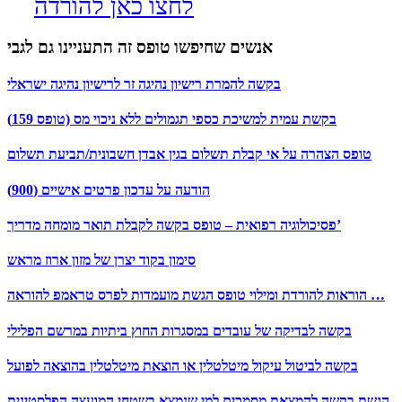
לחצו כאן להורדה
אנשים שחיפשו טופס זה התעניינו גם לגבי
בקשה להמרת רישיון נהיגה זר לרישיון נהיגה ישראלי
בקשת עמית למשיכת כספי תגמולים ללא ניכוי מס (טופס 159)
טופס הצהרה על אי קבלת תשלום בגין אבדן חשבונית/תביעת תשלום
הודעה על עדכון פרטים אישיים (900)
פסיכולוגיה רפואית – טופס בקשה לקבלת תואר מומחה מדריך’
סימון בקוד יצרן של מזון ארוז מראש
הוראות להורדת ומילוי טופס הגשת מועמדות לפרס טראמפ להוראה …
בקשה לבדיקה של עובדים במסגרות החוץ ביתיות במרשם הפלילי
בקשה לביטול עיקול מיטלטלין או הוצאת מיטלטלין בהוצאה לפועל
הגשת בקשה להמצאת מסמכים למי שנמצא בשטחי המועצה הפלסטינית