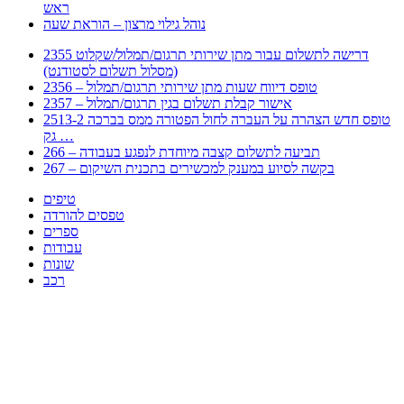
ראש
נוהל גילוי מרצון – הוראת שעה
2355 דרישה לתשלום עבור מתן שירותי תרגום/תמלול/שקלוט
(מסלול תשלום לסטודנט)
2356 – טופס דיווח שעות מתן שירותי תרגום/תמלול
2357 – אישור קבלת תשלום בגין תרגום/תמלול
2513-2 טופס חדש הצהרה על העברה לחול הפטורה ממס בברכה
גק …
266 – תביעה לתשלום קצבה מיוחדת לנפגע בעבודה
267 – בקשה לסיוע במענק למכשירים בתכנית השיקום
טיפים
טפסים להורדה
ספרים
עבודות
שונות
רכב
Huppert הינו אלגוריתם המחפש עבורכם מסמכים, מצגות, טפסים, ספרים, עבודות, מבחנים
וכל סוג מסמך שיכולילהקל על חיי היום יום. המנוע הוקם בכדי לחסוך לכם את המאמץ
המייגע בחיפוש אינטנסיבי באתרים ואתרי הממשלה באמצעות Huppert, תוכלו למצוא
ספרים להורדה, וכל סוג מסמך בעצם שתחפצו בו בקלות ובמהירות. האתר אינו אחראי לתוכן
היות והוא נשאב בצורה אוטמטית, כל התוכן הנשאב חשוף בצורה ציבורית לכל. במידה
וראיתם תוכן שפוגע בכם אנא שלחו לנו מייל ונדאג להסירו