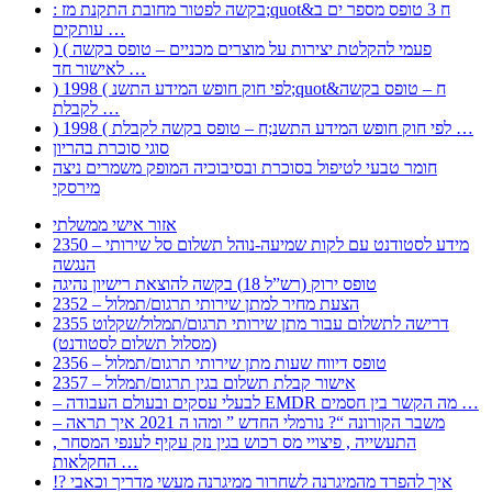
: בקשה לפטור מחובת התקנת מז;quot&ח 3 טופס מספר ים ב
עותקים …
) ( פעמי להקלטת יצירות על מוצרים מכניים – טופס בקשה
לאישור חד …
) 1998 ( לפי חוק חופש המידע התשנ;quot&ח – טופס בקשה
לקבלת …
) 1998 ( לפי חוק חופש המידע התשנ;ח – טופס בקשה לקבלת …
סוגי סוכרת בהריון
חומר טבעי לטיפול בסוכרת ובסיבוכיה המופק משמרים ניצה
מירסקי
אזור אישי ממשלתי
2350 – מידע לסטודנט עם לקות שמיעה-נוהל תשלום סל שירותי
הנגשה
טופס ירוק (רש”ל 18) בקשה להוצאת רישיון נהיגה
2352 – הצעת מחיר למתן שירותי תרגום/תמלול
2355 דרישה לתשלום עבור מתן שירותי תרגום/תמלול/שקלוט
(מסלול תשלום לסטודנט)
2356 – טופס דיווח שעות מתן שירותי תרגום/תמלול
2357 – אישור קבלת תשלום בגין תרגום/תמלול
– לבעלי עסקים ובעולם העבודה EMDR מה הקשר בין חסמים …
– משבר הקורונה “? נורמלי החדש ” ומהו ה 2021 איך תראה
, התעשייה , פיצויי מס רכוש בגין נזק עקיף לענפי המסחר
החקלאות …
!? איך להפרד מהמיגרנה לשחרור ממיגרנה מעשי מדריך וכאבי