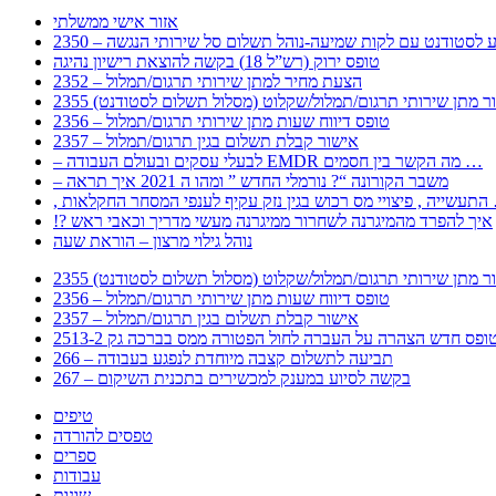
אזור אישי ממשלתי
 – מידע לסטודנט עם לקות שמיעה-נוהל תשלום סל שירותי הנגשה
טופס ירוק (רש”ל 18) בקשה להוצאת רישיון נהיגה
2352 – הצעת מחיר למתן שירותי תרגום/תמלול
עבור מתן שירותי תרגום/תמלול/שקלוט (מסלול תשלום לסטודנט)
2356 – טופס דיווח שעות מתן שירותי תרגום/תמלול
2357 – אישור קבלת תשלום בגין תרגום/תמלול
– לבעלי עסקים ובעולם העבודה EMDR מה הקשר בין חסמים …
– משבר הקורונה “? נורמלי החדש ” ומהו ה 2021 איך תראה
לענפי המסחר החקלאות …
!? איך להפרד מהמיגרנה לשחרור ממיגרנה מעשי מדריך וכאבי ראש
נוהל גילוי מרצון – הוראת שעה
עבור מתן שירותי תרגום/תמלול/שקלוט (מסלול תשלום לסטודנט)
2356 – טופס דיווח שעות מתן שירותי תרגום/תמלול
2357 – אישור קבלת תשלום בגין תרגום/תמלול
266 – תביעה לתשלום קצבה מיוחדת לנפגע בעבודה
267 – בקשה לסיוע במענק למכשירים בתכנית השיקום
טיפים
טפסים להורדה
ספרים
עבודות
שונות