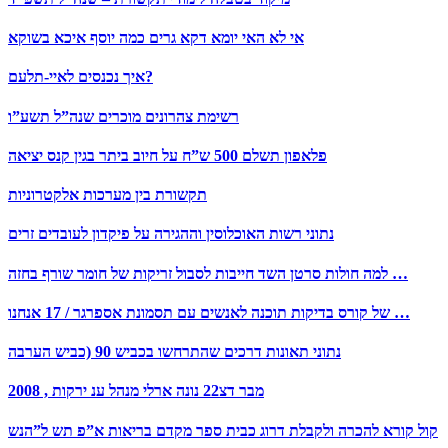
אי לא האי יומא דקא גרים כמה יוסף איכא בשוקא
איך נכנסים לאיי-תלעם?
רשימת צהרונים מוכרים שנה”ל תשע”ו
פלאפון תשלם 500 ש”ח על חיוב ביתר בגין קנס יציאה
תקשורת בין מערכות אלקטרוניות
נתוני רשות האוכלוסין וההגירה על פיקדון לעובדים זרים
למה חולות סרטן השד חייבות לסבול זריקות של חומר שורף בחזה …
של קורס בדיקות תוכנה לאנשים עם תסמונת אספרגר / 17 אנחנו …
נתוני תאונות דרכים שהתרחשו בכביש 90 (כביש הערבה
2008 , מבר דצ22 נונה ארלי מנהל ענ ירקות
קול קורא להכרה ולקבלת דרוג כבית ספר מקדם בריאות א”פ תש ל”הנש