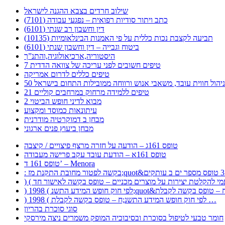
שילוב חרדים בצבא ההגנה לישראל
כתב ויתור סודיות רפואית – נפגעי עבודה (7101)
דין וחשבון רב שנתי (6101)
תביעה לקצבת נכות כללית על פי האמנות הבינלאומיות (10135)
ביטוח וגבייה – דין וחשבון שנתי (6101)
היסטוריה,ארכיאולוגיה,והתנ”ך
7 טיפים חשובים לפני עריכה של צוואה הדדית
טיפים כללים לדרום אמריקה
ר לניהול חווית עובד, משאבי אנוש ורווחה ממובילות התחום בישראל
21 טיפים ללמידה מרחוק במרחבים קוליים
מבוא לדיני חופש הביטוי 2
עיתונאות כמוסד ומקצוע
מבחן ב דמוקרטיה מודרנית
מבחן ביעוץ פנים ארגוני
טופס 161ג – הודעה על חזרה מרצף פיצויים / קיצבה
טופס 161א – הודעת עובד עקב פרישה מעבודה
טופס 161 ד’ – Menora
) 1998 ( לפי חוק חופש המידע התשנ;ח – טופס בקשה לקבלת …
סוגי סוכרת בהריון
חומר טבעי לטיפול בסוכרת ובסיבוכיה המופק משמרים ניצה מירסקי