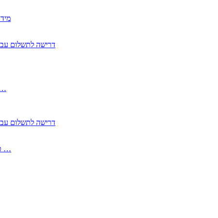
2350
2355 דרישה לתשלום 
, התעשייה , פיצויי מס רכוש בגין נזק עקיף 
2355 דרישה לתשלום 
2513-2 טופס חדש הצהרה על העברה לחול הפטורה ממס בברכה גק …