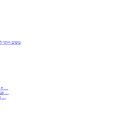
50 טיפים ויות
: בקשה לפטור מחובת התקנת מז;quot&ח 3 טופס מספר ים ב עותקים …
) ( פעמי להקלטת יצירות על מוצרים מכניים – טופס בקשה לאישור חד …
) 1998 ( לפי חוק חופש המידע התשנ;quot&ח – טופס בקשה לקבלת …