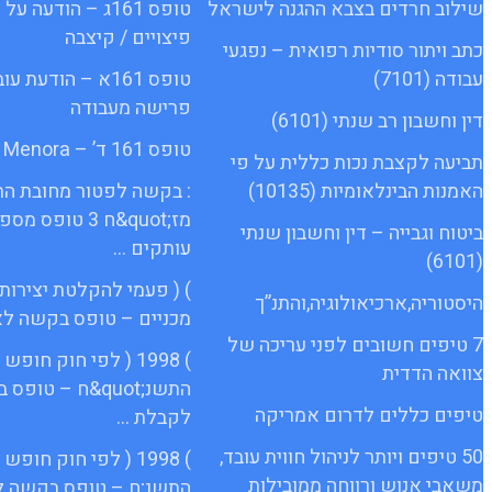
שילוב חרדים בצבא ההגנה לישראל
טופס 161ג – הודעה
פיצויים / קיצבה
כתב ויתור סודיות רפואית – נפגעי
עבודה (7101)
טופס 161א – הודעת 
פרישה מעבודה
דין וחשבון רב שנתי (6101)
טופס 161 ד’ – Menora
תביעה לקצבת נכות כללית על פי
האמנות הבינלאומיות (10135)
: בקשה לפטור מחובת ה
מז;quot&ח 3 טופס 
ביטוח וגבייה – דין וחשבון שנתי
עותקים …
(6101)
) ( פעמי להקלטת יצירות
היסטוריה,ארכיאולוגיה,והתנ”ך
מכניים – טופס בקשה לא
7 טיפים חשובים לפני עריכה של
) 1998 ( לפי חוק חופ
צוואה הדדית
התשנ;quot&ח – טופ
טיפים כללים לדרום אמריקה
לקבלת …
50 טיפים ויותר לניהול חווית עובד,
) 1998 ( לפי חוק חופ
משאבי אנוש ורווחה ממובילות
התשנ;ח – טופס בקשה ל