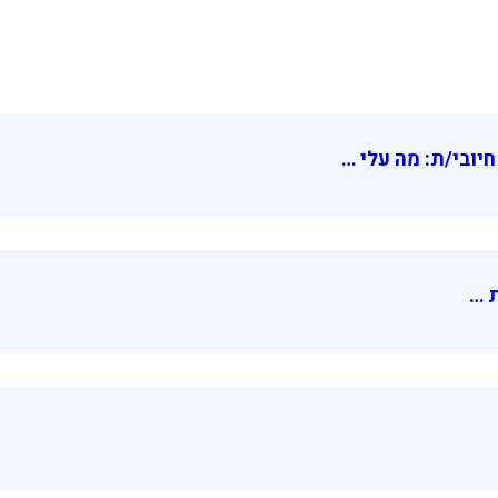
יובי/ת: מה עלי …
ת …