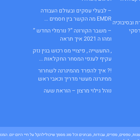
– לבעלי עסקים ובעולם העבודה
EMDR מה הקשר בין חסמים …
ת ובסיבוכיה
סקי
– משבר הקורונה “? נורמלי החדש ”
ומהו ה 2021 איך תראה
, התעשייה , פיצויי מס רכוש בגין נזק
עקיף לענפי המסחר החקלאות …
!? איך להפרד מהמיגרנה לשחרור
ממיגרנה מעשי מדריך וכאבי ראש
נוהל גילוי מרצון – הוראת שעה
ם, מצגות, טפסים, ספרים, עבודות, מבחנים וכל סוג מסמך שיכולילהקל על חיי היום יום. 