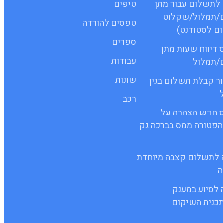
שה לתשלום עבור מתן
טיפים
ם/תמלול/שקלוט
טפסים להורדה
ם לסטודנט)
ספרים
ופס דיווח שעות מתן
עבודות
ם/תמלול
שונות
ישור קבלת תשלום בגין
רכב
 טופס חדש הצהרה על
הפטורה ממס בברכה גק
יעה לתשלום קצבה מיוחדת
ה
ה לסיוע במענק
כנית השיקום