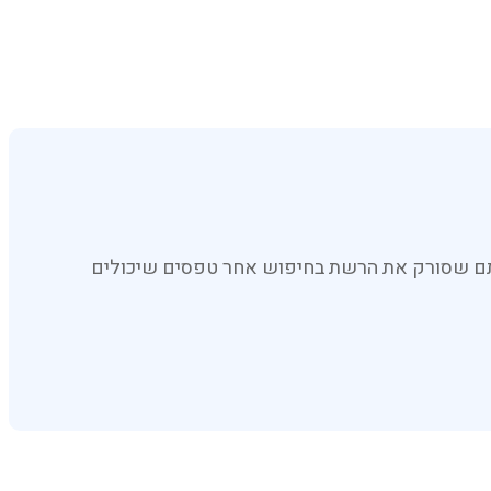
עשיה ) ( ייצור ושיווק ) כללי מועצת הפירות 19751, הופרט הינו אלגוריתם שסורק את הרשת בחיפוש אחר טפסים שיכולים