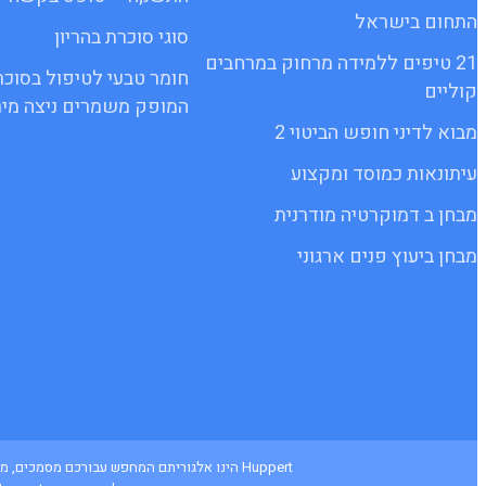
התחום בישראל
סוגי סוכרת בהריון
21 טיפים ללמידה מרחוק במרחבים
חומר טבעי לטיפול בסוכר
קוליים
המופק משמרים ניצה מיר
מבוא לדיני חופש הביטוי 2
עיתונאות כמוסד ומקצוע
מבחן ב דמוקרטיה מודרנית
מבחן ביעוץ פנים ארגוני
Huppert הינו אלגוריתם המחפש עבורכם מסמכי