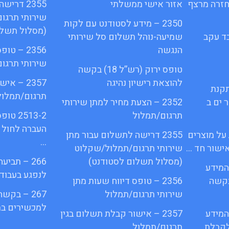
 על חזרה מרצף
אזור אישי ממשלתי
2355 דרי
שירותי תרגו
2350 – מידע לסטודנט עם לקות
(מסלול תשלו
עובד עקב
שמיעה-נוהל תשלום סל שירותי
הנגשה
2356 – ט
שירותי תרגו
טופס ירוק (רש”ל 18) בקשה
להוצאת רישיון נהיגה
2357 – א
תקנת
תרגום/תמלול
מספר ים ב
2352 – הצעת מחיר למתן שירותי
תרגום/תמלול
2513-2
העברה לחול 
 על מוצרים
2355 דרישה לתשלום עבור מתן
…
ישור חד …
שירותי תרגום/תמלול/שקלוט
(מסלול תשלום לסטודנט)
266 – תב
ש המידע
לנפגע בעבוד
ס בקשה
2356 – טופס דיווח שעות מתן
שירותי תרגום/תמלול
267 – בקש
למכשירים בת
ש המידע
2357 – אישור קבלת תשלום בגין
קבלת …
תרגום/תמלול