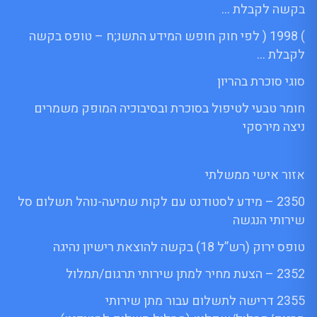
בקשה לקבלת …
) 1998 ( לפי חוק חופש המידע התשנ;ח – טופס בקשה
לקבלת …
סוגי סוכרת בהריון
חומר טבעי לטיפול בסוכרת ובסיבוכיה המופק משמרים
ניצה מירסקי
אזור אישי ממשלתי
2350 – מידע לסטודנט עם לקות שמיעה-נוהל תשלום סל
שירותי הנגשה
טופס ירוק (רש”ל 18) בקשה להוצאת רישיון נהיגה
2352 – הצעת מחיר למתן שירותי תרגום/תמלול
2355 דרישה לתשלום עבור מתן שירותי