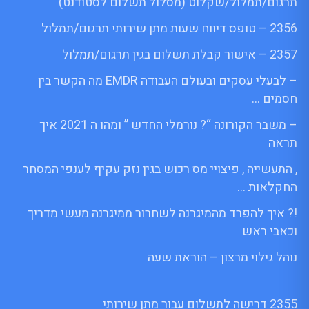
תרגום/תמלול/שקלוט (מסלול תשלום לסטודנט)
2356 – טופס דיווח שעות מתן שירותי תרגום/תמלול
2357 – אישור קבלת תשלום בגין תרגום/תמלול
– לבעלי עסקים ובעולם העבודה EMDR מה הקשר בין
חסמים …
– משבר הקורונה “? נורמלי החדש ” ומהו ה 2021 איך
תראה
, התעשייה , פיצויי מס רכוש בגין נזק עקיף לענפי המסחר
החקלאות …
!? איך להפרד מהמיגרנה לשחרור ממיגרנה מעשי מדריך
וכאבי ראש
נוהל גילוי מרצון – הוראת שעה
2355 דרישה לתשלום עבור מתן שירותי