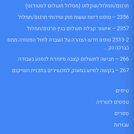
תרגום/תמלול/שקלוט (מסלול תשלום לסטודנט)
2356 – טופס דיווח שעות מתן שירותי תרגום/תמלול
2357 – אישור קבלת תשלום בגין תרגום/תמלול
2513-2 טופס חדש הצהרה על העברה לחול הפטורה ממס
בברכה גק …
266 – תביעה לתשלום קצבה מיוחדת לנפגע בעבודה
267 – בקשה לסיוע במענק למכשירים בתכנית השיקום
טיפים
טפסים להורדה
ספרים
עבודות