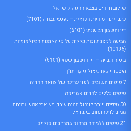
שילוב חרדים בצבא ההגנה לישראל
כתב ויתור סודיות רפואית – נפגעי עבודה (7101)
דין וחשבון רב שנתי (6101)
תביעה לקצבת נכות כללית על פי האמנות הבינלאומיות
(10135)
ביטוח וגבייה – דין וחשבון שנתי (6101)
היסטוריה,ארכיאולוגיה,והתנ”ך
7 טיפים חשובים לפני עריכה של צוואה הדדית
טיפים כללים לדרום אמריקה
50 טיפים ויותר לניהול חווית עובד, משאבי אנוש ורווחה
ממובילות התחום בישראל
21 טיפים ללמידה מרחוק במרחבים קוליים