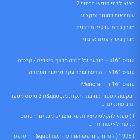
מבוא לדיני חופש הביטוי 2
עיתונאות כמוסד ומקצוע
מבחן ב דמוקרטיה מודרנית
מבחן ביעוץ פנים ארגוני
טופס 161ג – הודעה על חזרה מרצף פיצויים / קיצבה
טופס 161א – הודעת עובד עקב פרישה מעבודה
טופס 161 ד’ – Menora
: בקשה לפטור מחובת התקנת מז;quot&ח 3 טופס מספר
ים ב עותקים …
) ( פעמי להקלטת יצירות על מוצרים מכניים – טופס
בקשה לאישור חד …
) 1998 ( לפי חוק חופש המידע התשנ;quot&ח – טופס