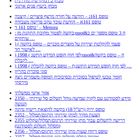
מבחן ב דמוקרטיה מודרנית
מבחן ביעוץ פנים ארגוני
טופס 161ג – הודעה על חזרה מרצף פיצויים / קיצבה
טופס 161א – הודעת עובד עקב פרישה מעבודה
טופס 161 ד’ – Menora
: בקשה לפטור מחובת התקנת מז;quot&ח 3 טופס מספר ים ב
עותקים …
) ( פעמי להקלטת יצירות על מוצרים מכניים – טופס בקשה
לאישור חד …
) 1998 ( לפי חוק חופש המידע התשנ;quot&ח – טופס בקשה
לקבלת …
) 1998 ( לפי חוק חופש המידע התשנ;ח – טופס בקשה לקבלת …
סוגי סוכרת בהריון
חומר טבעי לטיפול בסוכרת ובסיבוכיה המופק משמרים ניצה
מירסקי
אזור אישי ממשלתי
2350 – מידע לסטודנט עם לקות שמיעה-נוהל תשלום סל שירותי
הנגשה
טופס ירוק (רש”ל 18) בקשה להוצאת רישיון נהיגה
2352 – הצעת מחיר למתן שירותי תרגום/תמלול
2355 דרישה לתשלום עבור מתן שירותי תרגום/תמלול/שקלוט
(מסלול תשלום לסטודנט)
2356 – טופס דיווח שעות מתן שירותי תרגום/תמלול
2357 – אישור קבלת תשלום בגין תרגום/תמלול