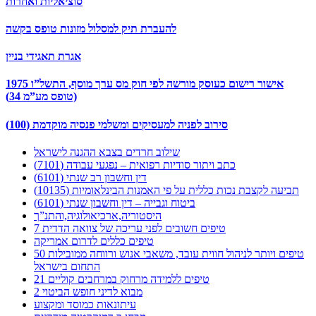
סוציאליות ואחרות
להעברת תיק למסלול מזונות טופס בקשה
אגרת תאגידי בניין
אישור רישום כעוסק מורשה לפי חוק מס ערך מוסף, התשל”ו 1975
(טופס מע”מ 34)
סירוב לפניה למעסיקים ומשלמי פנסיה מוקדמת (100)
שילוב חרדים בצבא ההגנה לישראל
כתב ויתור סודיות רפואית – נפגעי עבודה (7101)
דין וחשבון רב שנתי (6101)
תביעה לקצבת נכות כללית על פי האמנות הבינלאומיות (10135)
ביטוח וגבייה – דין וחשבון שנתי (6101)
היסטוריה,ארכיאולוגיה,והתנ”ך
7 טיפים חשובים לפני עריכה של צוואה הדדית
טיפים כללים לדרום אמריקה
50 טיפים ויותר לניהול חווית עובד, משאבי אנוש ורווחה ממובילות
התחום בישראל
21 טיפים ללמידה מרחוק במרחבים קוליים
מבוא לדיני חופש הביטוי 2
עיתונאות כמוסד ומקצוע