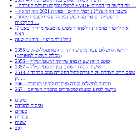
– לבעלי עסקים ובעולם העבודה EMDR מה הקשר בין חסמים …
– משבר הקורונה “? נורמלי החדש ” ומהו ה 2021 איך תראה
, התעשייה , פיצויי מס רכוש בגין נזק עקיף לענפי המסחר
החקלאות …
!? איך להפרד מהמיגרנה לשחרור ממיגרנה מעשי מדריך וכאבי
ראש
נוהל גילוי מרצון – הוראת שעה
2355 דרישה לתשלום עבור מתן שירותי תרגום/תמלול/שקלוט
(מסלול תשלום לסטודנט)
2356 – טופס דיווח שעות מתן שירותי תרגום/תמלול
2357 – אישור קבלת תשלום בגין תרגום/תמלול
2513-2 טופס חדש הצהרה על העברה לחול הפטורה ממס בברכה
גק …
266 – תביעה לתשלום קצבה מיוחדת לנפגע בעבודה
267 – בקשה לסיוע במענק למכשירים בתכנית השיקום
טיפים
טפסים להורדה
ספרים
עבודות
שונות
רכב
Huppert הינו אלגוריתם המחפש עבורכם מסמכים, מצגות, טפסים, ספרים, עבודות, מבחנים