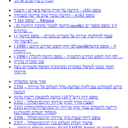
מבחן ביעוץ פנים ארגוני
טופס 161ג – הודעה על חזרה מרצף פיצויים / קיצבה
טופס 161א – הודעת עובד עקב פרישה מעבודה
טופס 161 ד’ – Menora
: בקשה לפטור מחובת התקנת מז;quot&ח 3 טופס מספר ים ב
עותקים …
) ( פעמי להקלטת יצירות על מוצרים מכניים – טופס בקשה
לאישור חד …
) 1998 ( לפי חוק חופש המידע התשנ;quot&ח – טופס בקשה
לקבלת …
) 1998 ( לפי חוק חופש המידע התשנ;ח – טופס בקשה לקבלת …
סוגי סוכרת בהריון
חומר טבעי לטיפול בסוכרת ובסיבוכיה המופק משמרים ניצה
מירסקי
אזור אישי ממשלתי
2350 – מידע לסטודנט עם לקות שמיעה-נוהל תשלום סל שירותי
הנגשה
טופס ירוק (רש”ל 18) בקשה להוצאת רישיון נהיגה
2352 – הצעת מחיר למתן שירותי תרגום/תמלול
2355 דרישה לתשלום עבור מתן שירותי תרגום/תמלול/שקלוט
(מסלול תשלום לסטודנט)
2356 – טופס דיווח שעות מתן שירותי תרגום/תמלול
2357 – אישור קבלת תשלום בגין תרגום/תמלול
– לבעלי עסקים ובעולם העבודה EMDR מה הקשר בין חסמים …