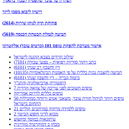
הצהרה על עובד שהפסיק לעבוד בתאגיד
רישיון ליבוא מסמן לייזר
פתיחת תיק לנותן שירות (2614)
תביעה לגמלת הבטחת הכנסה (5619)
אישור מערכת להפקת טופס 101 (כרטיס עובד) אלקטרוני
שילוב חרדים בצבא ההגנה לישראל
כתב ויתור סודיות רפואית – נפגעי עבודה (7101)
דין וחשבון רב שנתי (6101)
תביעה לקצבת נכות כללית על פי האמנות הבינלאומיות (10135)
ביטוח וגבייה – דין וחשבון שנתי (6101)
היסטוריה,ארכיאולוגיה,והתנ”ך
7 טיפים חשובים לפני עריכה של צוואה הדדית
טיפים כללים לדרום אמריקה
50 טיפים ויותר לניהול חווית עובד, משאבי אנוש ורווחה ממובילות
התחום בישראל
21 טיפים ללמידה מרחוק במרחבים קוליים
מבוא לדיני חופש הביטוי 2
עיתונאות כמוסד ומקצוע
מבחן ב דמוקרטיה מודרנית