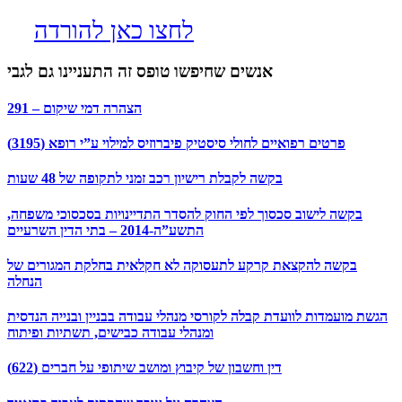
לחצו כאן להורדה
אנשים שחיפשו טופס זה התעניינו גם לגבי
291 – הצהרה דמי שיקום
פרטים רפואיים לחולי סיסטיק פיברוזיס למילוי ע”י רופא (3195)
בקשה לקבלת רישיון רכב זמני לתקופה של 48 שעות
בקשה לישוב סכסוך לפי החוק להסדר התדיינויות בסכסוכי משפחה,
התשע”ה-2014 – בתי הדין השרעיים
בקשה להקצאת קרקע לתעסוקה לא חקלאית בחלקת המגורים של
הנחלה
הגשת מועמדות לוועדת קבלה לקורסי מנהלי עבודה בבניין ובנייה הנדסית
ומנהלי עבודה כבישים, תשתיות ופיתוח
דין וחשבון של קיבוץ ומושב שיתופי על חברים (622)