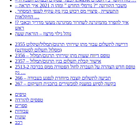
– משבר הקורונה “? נורמלי החדש ” ומהו ה 2021 איך תראה
, התעשייה , פיצויי מס רכוש בגין נזק עקיף לענפי המסחר
החקלאות …
!? איך להפרד מהמיגרנה לשחרור ממיגרנה מעשי מדריך וכאבי
ראש
נוהל גילוי מרצון – הוראת שעה
2355 דרישה לתשלום עבור מתן שירותי תרגום/תמלול/שקלוט
(מסלול תשלום לסטודנט)
2356 – טופס דיווח שעות מתן שירותי תרגום/תמלול
2357 – אישור קבלת תשלום בגין תרגום/תמלול
2513-2 טופס חדש הצהרה על העברה לחול הפטורה ממס בברכה
גק …
266 – תביעה לתשלום קצבה מיוחדת לנפגע בעבודה
267 – בקשה לסיוע במענק למכשירים בתכנית השיקום
טיפים
טפסים להורדה
ספרים
עבודות
שונות
רכב
Huppert הינו אלגוריתם המחפש עבורכם מסמכים, מצגות, טפסים, ספרים, עבודות, מבחנים
וכל סוג מסמך שיכולילהקל על חיי היום יום. המנוע הוקם בכדי לחסוך לכם את המאמץ