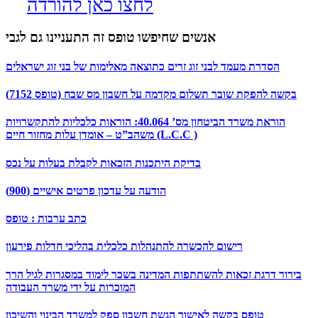
לחצו כאן להורדה
אנשים שחיפשו טופס זה התעניינו גם לגבי
הסדרת מעמד לבני זוג זרים כתוצאה מאלימות של בני זוג ישראלים
בקשה להפקת שובר תשלום מקדמה על חשבון מס שבח (טופס 7152)
הוראת משרד הביטחון מס’ 40.064: הוראות כלכליות להתקשרויות
משהב”ט – אומדן עלות מחזור חיים (L.C.C )
בדיקת היתכנות הזכאות לקבלת בעלות על נכס
הודעה על עדכון פרטים אישיים (900)
כתב ערבות : טופס
רישום להכשרה להתנהלות כלכלית בהליכי חדלות פירעון
בירור דרגת זכאות להשתתפות המדינה בשכר לימוד במסגרות לגיל הרך
המוכרות על ידי משרד העבודה
טופס בקשה לאישור הגשת חשבון ספק למשרד הבינוי והשיכון