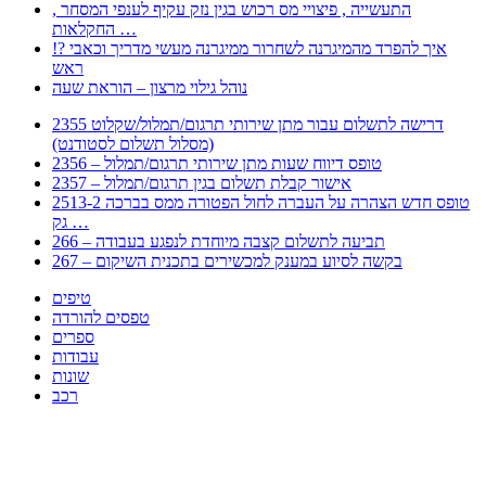
, התעשייה , פיצויי מס רכוש בגין נזק עקיף לענפי המסחר
החקלאות …
!? איך להפרד מהמיגרנה לשחרור ממיגרנה מעשי מדריך וכאבי
ראש
נוהל גילוי מרצון – הוראת שעה
2355 דרישה לתשלום עבור מתן שירותי תרגום/תמלול/שקלוט
(מסלול תשלום לסטודנט)
2356 – טופס דיווח שעות מתן שירותי תרגום/תמלול
2357 – אישור קבלת תשלום בגין תרגום/תמלול
2513-2 טופס חדש הצהרה על העברה לחול הפטורה ממס בברכה
גק …
266 – תביעה לתשלום קצבה מיוחדת לנפגע בעבודה
267 – בקשה לסיוע במענק למכשירים בתכנית השיקום
טיפים
טפסים להורדה
ספרים
עבודות
שונות
רכב
Huppert הינו אלגוריתם המחפש עבורכם מסמכים, מצגות, טפסים, ספרים, עבודות, מבחנים
וכל סוג מסמך שיכולילהקל על חיי היום יום. המנוע הוקם בכדי לחסוך לכם את המאמץ
המייגע בחיפוש אינטנסיבי באתרים ואתרי הממשלה באמצעות Huppert, תוכלו למצוא