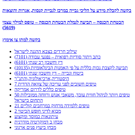
בקשה לקבלת מידע על הליכי גבייה במרכז לגביית קנסות, אגרות והוצאות
הבטחת הכנסה – תביעה לגמלת הבטחת הכנסה – טופס למילוי עצמי
(5619)
בקשה למתן צו אימוץ
שילוב חרדים בצבא ההגנה לישראל
כתב ויתור סודיות רפואית – נפגעי עבודה (7101)
דין וחשבון רב שנתי (6101)
תביעה לקצבת נכות כללית על פי האמנות הבינלאומיות (10135)
ביטוח וגבייה – דין וחשבון שנתי (6101)
היסטוריה,ארכיאולוגיה,והתנ”ך
7 טיפים חשובים לפני עריכה של צוואה הדדית
טיפים כללים לדרום אמריקה
50 טיפים ויותר לניהול חווית עובד, משאבי אנוש ורווחה ממובילות
התחום בישראל
21 טיפים ללמידה מרחוק במרחבים קוליים
מבוא לדיני חופש הביטוי 2
עיתונאות כמוסד ומקצוע
מבחן ב דמוקרטיה מודרנית
מבחן ביעוץ פנים ארגוני