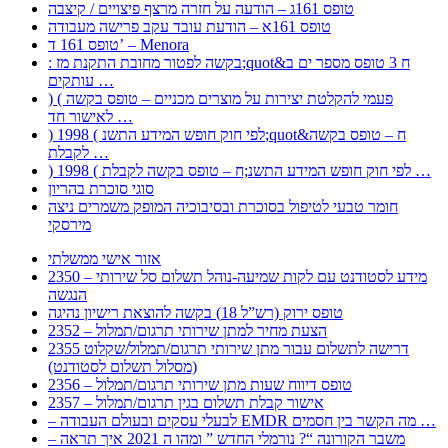
טופס 161ג – הודעה על חזרה מרצף פיצויים / קיצבה
טופס 161א – הודעת עובד עקב פרישה מעבודה
טופס 161 ד’ – Menora
: בקשה לפטור מחובת התקנת מז;quot&ח 3 טופס מספר ים ב
עותקים …
) ( פעמי להקלטת יצירות על מוצרים מכניים – טופס בקשה
לאישור חד …
) 1998 ( לפי חוק חופש המידע התשנ;quot&ח – טופס בקשה
לקבלת …
) 1998 ( לפי חוק חופש המידע התשנ;ח – טופס בקשה לקבלת …
סוגי סוכרת בהריון
חומר טבעי לטיפול בסוכרת ובסיבוכיה המופק משמרים ניצה
מירסקי
אזור אישי ממשלתי
2350 – מידע לסטודנט עם לקות שמיעה-נוהל תשלום סל שירותי
הנגשה
טופס ירוק (רש”ל 18) בקשה להוצאת רישיון נהיגה
2352 – הצעת מחיר למתן שירותי תרגום/תמלול
2355 דרישה לתשלום עבור מתן שירותי תרגום/תמלול/שקלוט
(מסלול תשלום לסטודנט)
2356 – טופס דיווח שעות מתן שירותי תרגום/תמלול
2357 – אישור קבלת תשלום בגין תרגום/תמלול
– לבעלי עסקים ובעולם העבודה EMDR מה הקשר בין חסמים …
– משבר הקורונה “? נורמלי החדש ” ומהו ה 2021 איך תראה