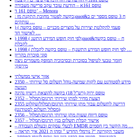
טופס 161א – הודעת עובד עקב פרישה מעבודה
טופס 161 ד’ – Menora
: בקשה לפטור מחובת התקנת מז;quot&ח 3 טופס מספר ים ב
עותקים …
) ( פעמי להקלטת יצירות על מוצרים מכניים – טופס בקשה
לאישור חד …
) 1998 ( לפי חוק חופש המידע התשנ;quot&ח – טופס בקשה
לקבלת …
) 1998 ( לפי חוק חופש המידע התשנ;ח – טופס בקשה לקבלת …
סוגי סוכרת בהריון
חומר טבעי לטיפול בסוכרת ובסיבוכיה המופק משמרים ניצה
מירסקי
אזור אישי ממשלתי
2350 – מידע לסטודנט עם לקות שמיעה-נוהל תשלום סל שירותי
הנגשה
טופס ירוק (רש”ל 18) בקשה להוצאת רישיון נהיגה
2352 – הצעת מחיר למתן שירותי תרגום/תמלול
2355 דרישה לתשלום עבור מתן שירותי תרגום/תמלול/שקלוט
(מסלול תשלום לסטודנט)
2356 – טופס דיווח שעות מתן שירותי תרגום/תמלול
2357 – אישור קבלת תשלום בגין תרגום/תמלול
– לבעלי עסקים ובעולם העבודה EMDR מה הקשר בין חסמים …
– משבר הקורונה “? נורמלי החדש ” ומהו ה 2021 איך תראה
, התעשייה , פיצויי מס רכוש בגין נזק עקיף לענפי המסחר