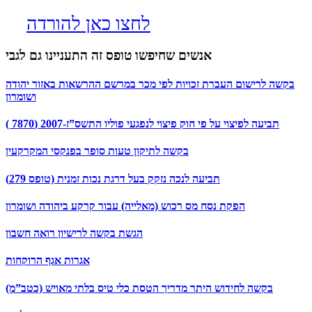
לחצו כאן להורדה
אנשים שחיפשו טופס זה התעניינו גם לגבי
בקשה לרישום העברת זכויות לפי מכר במרשם ההרשאות באזור יהודה
ושומרון
תביעה לפיצוי על פי חוק פיצוי לנפגעי פוליו התשס”ז-2007 (7870 )
בקשה לתיקון טעות סופר בפנקסי המקרקעין
תביעה לנכה נזקק בעל דרגת נכות זמנית (טופס 279)
הפקת נסח מס רכוש (מאלייה) עבור קרקע ביהודה ושומרון
הגשת בקשה לרישיון רואה חשבון
אגרות אגף הרוקחות
בקשה לחידוש היתר מדריך הטסת כלי טיס בלתי מאויש (כטב”מ)