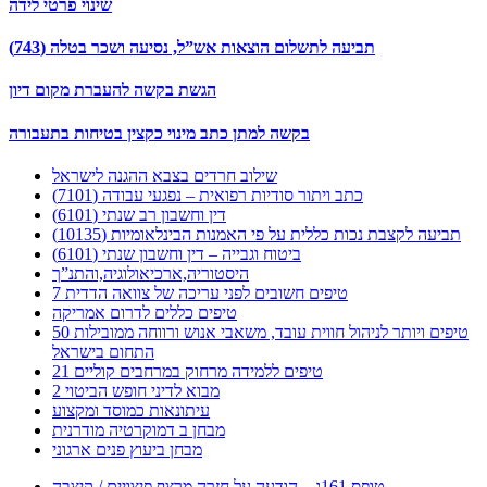
שינוי פרטי לידה
תביעה לתשלום הוצאות אש”ל, נסיעה ושכר בטלה (743)
הגשת בקשה להעברת מקום דיון
בקשה למתן כתב מינוי כקצין בטיחות בתעבורה
שילוב חרדים בצבא ההגנה לישראל
כתב ויתור סודיות רפואית – נפגעי עבודה (7101)
דין וחשבון רב שנתי (6101)
תביעה לקצבת נכות כללית על פי האמנות הבינלאומיות (10135)
ביטוח וגבייה – דין וחשבון שנתי (6101)
היסטוריה,ארכיאולוגיה,והתנ”ך
7 טיפים חשובים לפני עריכה של צוואה הדדית
טיפים כללים לדרום אמריקה
50 טיפים ויותר לניהול חווית עובד, משאבי אנוש ורווחה ממובילות
התחום בישראל
21 טיפים ללמידה מרחוק במרחבים קוליים
מבוא לדיני חופש הביטוי 2
עיתונאות כמוסד ומקצוע
מבחן ב דמוקרטיה מודרנית
מבחן ביעוץ פנים ארגוני
טופס 161ג – הודעה על חזרה מרצף פיצויים / קיצבה