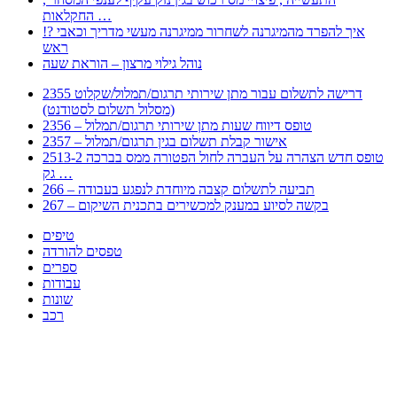
החקלאות …
!? איך להפרד מהמיגרנה לשחרור ממיגרנה מעשי מדריך וכאבי
ראש
נוהל גילוי מרצון – הוראת שעה
2355 דרישה לתשלום עבור מתן שירותי תרגום/תמלול/שקלוט
(מסלול תשלום לסטודנט)
2356 – טופס דיווח שעות מתן שירותי תרגום/תמלול
2357 – אישור קבלת תשלום בגין תרגום/תמלול
2513-2 טופס חדש הצהרה על העברה לחול הפטורה ממס בברכה
גק …
266 – תביעה לתשלום קצבה מיוחדת לנפגע בעבודה
267 – בקשה לסיוע במענק למכשירים בתכנית השיקום
טיפים
טפסים להורדה
ספרים
עבודות
שונות
רכב
Huppert הינו אלגוריתם המחפש עבורכם מסמכים, מצגות, טפסים, ספרים, עבודות, מבחנים
וכל סוג מסמך שיכולילהקל על חיי היום יום. המנוע הוקם בכדי לחסוך לכם את המאמץ
המייגע בחיפוש אינטנסיבי באתרים ואתרי הממשלה באמצעות Huppert, תוכלו למצוא