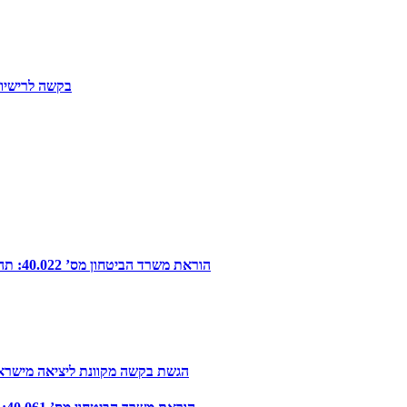
בקשה לרישיון
הוראת משרד הביטחון מס’ 40.022: תהליכי הוצאת בל”מ ובחירת ספקים לרכש מוצרים, שירותים ועבודות אחזקה
הגשת בקשה מקוונת ליציאה מישראל 