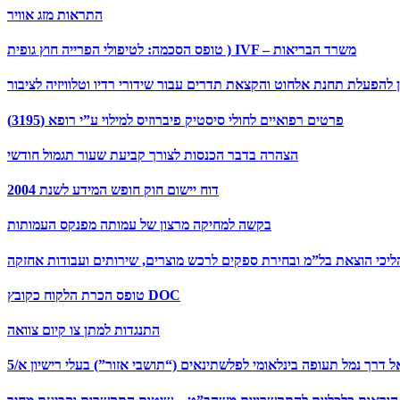
התראות מזג אוויר
טופס הסכמה: לטיפולי הפרייה חוץ גופית ) IVF – משרד הבריאות
 להפעלת תחנת אלחוט והקצאת תדרים עבור שידורי רדיו וטלוויזיה לציבור
פרטים רפואיים לחולי סיסטיק פיברוזיס למילוי ע”י רופא (3195)
הצהרה בדבר הכנסות לצורך קביעת שעור תגמול חודשי
דוח יישום חוק חופש המידע לשנת 2004
בקשה למחיקה מרצון של עמותה מפנקס העמותות
טופס הכרת הלקוח כקובץ DOC
התנגדות למתן צו קיום צוואה
דרך נמל תעופה בינלאומי לפלשתינאים (“תושבי אזור”) בעלי רישיון א/5