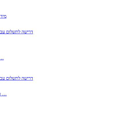
2350
2355 דרישה לתשלום 
, התעשייה , פיצויי מס רכוש בגין נזק עקיף 
2355 דרישה לתשלום 
2513-2 טופס חדש הצהרה על העברה לחול הפטורה ממס בברכה גק …