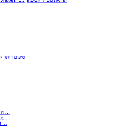
הוראת משרד הביטחון מס’ 40.061: הוראות כלכליות להתקשרויות משהב”ט – שיטות התקשרות וקביעת מחיר
50 טיפים ויות
: בקשה לפטור מחובת התקנת מז;quot&ח 3 טופס מספר ים ב עותקים …
) ( פעמי להקלטת יצירות על מוצרים מכניים – טופס בקשה לאישור חד …
) 1998 ( לפי חוק חופש המידע התשנ;quot&ח – טופס בקשה לקבלת …