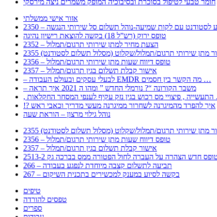
חומר טבעי לטיפול בסוכרת ובסיבוכיה המופק משמרים ניצה מירסקי
אזור אישי ממשלתי
 – מידע לסטודנט עם לקות שמיעה-נוהל תשלום סל שירותי הנגשה
טופס ירוק (רש”ל 18) בקשה להוצאת רישיון נהיגה
2352 – הצעת מחיר למתן שירותי תרגום/תמלול
עבור מתן שירותי תרגום/תמלול/שקלוט (מסלול תשלום לסטודנט)
2356 – טופס דיווח שעות מתן שירותי תרגום/תמלול
2357 – אישור קבלת תשלום בגין תרגום/תמלול
– לבעלי עסקים ובעולם העבודה EMDR מה הקשר בין חסמים …
– משבר הקורונה “? נורמלי החדש ” ומהו ה 2021 איך תראה
לענפי המסחר החקלאות …
!? איך להפרד מהמיגרנה לשחרור ממיגרנה מעשי מדריך וכאבי ראש
נוהל גילוי מרצון – הוראת שעה
עבור מתן שירותי תרגום/תמלול/שקלוט (מסלול תשלום לסטודנט)
2356 – טופס דיווח שעות מתן שירותי תרגום/תמלול
2357 – אישור קבלת תשלום בגין תרגום/תמלול
266 – תביעה לתשלום קצבה מיוחדת לנפגע בעבודה
267 – בקשה לסיוע במענק למכשירים בתכנית השיקום
טיפים
טפסים להורדה
ספרים
עבודות