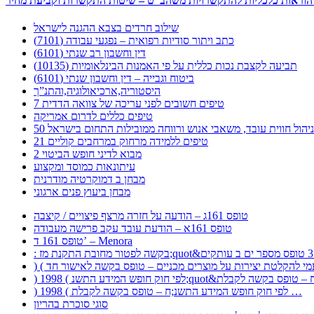
שילוב חרדים בצבא ההגנה לישראל
כתב ויתור סודיות רפואית – נפגעי עבודה (7101)
דין וחשבון רב שנתי (6101)
תביעה לקצבת נכות כללית על פי האמנות הבינלאומיות (10135)
ביטוח וגבייה – דין וחשבון שנתי (6101)
היסטוריה,ארכיאולוגיה,והתנ”ך
7 טיפים חשובים לפני עריכה של צוואה הדדית
טיפים כללים לדרום אמריקה
ר לניהול חווית עובד, משאבי אנוש ורווחה ממובילות התחום בישראל
21 טיפים ללמידה מרחוק במרחבים קוליים
מבוא לדיני חופש הביטוי 2
עיתונאות כמוסד ומקצוע
מבחן ב דמוקרטיה מודרנית
מבחן ביעוץ פנים ארגוני
טופס 161ג – הודעה על חזרה מרצף פיצויים / קיצבה
טופס 161א – הודעת עובד עקב פרישה מעבודה
טופס 161 ד’ – Menora
) 1998 ( לפי חוק חופש המידע התשנ;ח – טופס בקשה לקבלת …
סוגי סוכרת בהריון