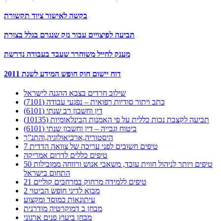
בקשה לאישור ציוד תקשורת
תביעה לפיצויים עבור נזק שנגרם בגלל בצורת
מענק לחייל משוחרר שעבד בעבודה נדרשת
דוח יישום חוק חופש המידע לשנת 2011
שילוב חרדים בצבא ההגנה לישראל
כתב ויתור סודיות רפואית – נפגעי עבודה (7101)
דין וחשבון רב שנתי (6101)
תביעה לקצבת נכות כללית על פי האמנות הבינלאומיות (10135)
ביטוח וגבייה – דין וחשבון שנתי (6101)
היסטוריה,ארכיאולוגיה,והתנ”ך
7 טיפים חשובים לפני עריכה של צוואה הדדית
טיפים כללים לדרום אמריקה
50 טיפים ויותר לניהול חווית עובד, משאבי אנוש ורווחה ממובילות
התחום בישראל
21 טיפים ללמידה מרחוק במרחבים קוליים
מבוא לדיני חופש הביטוי 2
עיתונאות כמוסד ומקצוע
מבחן ב דמוקרטיה מודרנית
מבחן ביעוץ פנים ארגוני