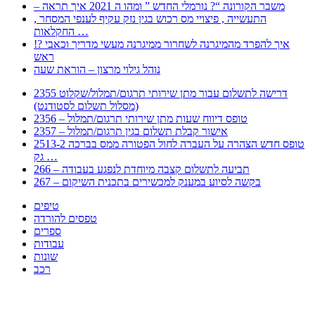
– משבר הקורונה “? נורמלי החדש ” ומהו ה 2021 איך תראה
, התעשייה , פיצויי מס רכוש בגין נזק עקיף לענפי המסחר
החקלאות …
!? איך להפרד מהמיגרנה לשחרור ממיגרנה מעשי מדריך וכאבי
ראש
נוהל גילוי מרצון – הוראת שעה
2355 דרישה לתשלום עבור מתן שירותי תרגום/תמלול/שקלוט
(מסלול תשלום לסטודנט)
2356 – טופס דיווח שעות מתן שירותי תרגום/תמלול
2357 – אישור קבלת תשלום בגין תרגום/תמלול
2513-2 טופס חדש הצהרה על העברה לחול הפטורה ממס בברכה
גק …
266 – תביעה לתשלום קצבה מיוחדת לנפגע בעבודה
267 – בקשה לסיוע במענק למכשירים בתכנית השיקום
טיפים
טפסים להורדה
ספרים
עבודות
שונות
רכב
Huppert הינו אלגוריתם המחפש עבורכם מסמכים, מצגות, טפסים, ספרים, עבודות, מבחנים
וכל סוג מסמך שיכולילהקל על חיי היום יום. המנוע הוקם בכדי לחסוך לכם את המאמץ