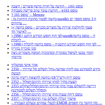
טופס 161ג – הודעה על חזרה מרצף פיצויים / קיצבה
טופס 161א – הודעת עובד עקב פרישה מעבודה
טופס 161 ד’ – Menora
: בקשה לפטור מחובת התקנת מז;quot&ח 3 טופס מספר ים ב
עותקים …
) ( פעמי להקלטת יצירות על מוצרים מכניים – טופס בקשה
לאישור חד …
) 1998 ( לפי חוק חופש המידע התשנ;quot&ח – טופס בקשה
לקבלת …
) 1998 ( לפי חוק חופש המידע התשנ;ח – טופס בקשה לקבלת …
סוגי סוכרת בהריון
חומר טבעי לטיפול בסוכרת ובסיבוכיה המופק משמרים ניצה
מירסקי
אזור אישי ממשלתי
2350 – מידע לסטודנט עם לקות שמיעה-נוהל תשלום סל שירותי
הנגשה
טופס ירוק (רש”ל 18) בקשה להוצאת רישיון נהיגה
2352 – הצעת מחיר למתן שירותי תרגום/תמלול
2355 דרישה לתשלום עבור מתן שירותי תרגום/תמלול/שקלוט
(מסלול תשלום לסטודנט)
2356 – טופס דיווח שעות מתן שירותי תרגום/תמלול
2357 – אישור קבלת תשלום בגין תרגום/תמלול
– לבעלי עסקים ובעולם העבודה EMDR מה הקשר בין חסמים …