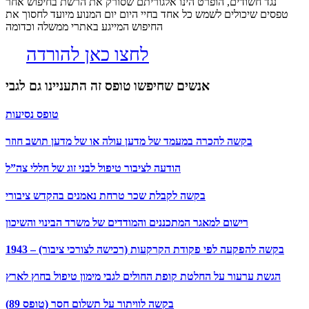
נגד חשודים, הופרט הינו אלגוריתם שסורק את הרשת בחיפוש אחר
טפסים שיכולים לשמש כל אחד בחיי היום יום המנוע מיועד לחסוך את
החיפוש המייגע באתרי ממשלה וכדומה
לחצו כאן להורדה
אנשים שחיפשו טופס זה התעניינו גם לגבי
טופס נסיעות
בקשה להכרה במעמד של מדען עולה או של מדען תושב חוזר
הודעה לציבור טיפול לבני זוג של חללי צה”ל
בקשה לקבלת שכר טרחת נאמנים בהקדש ציבורי
רישום למאגר המתכננים והמודדים של משרד הבינוי והשיכון
בקשה להפקעה לפי פקודת הקרקעות (רכישה לצורכי ציבור) – 1943
הגשת ערעור על החלטת קופת החולים לגבי מימון טיפול בחוץ לארץ
בקשה לוויתור על תשלום חסר (טופס 89)