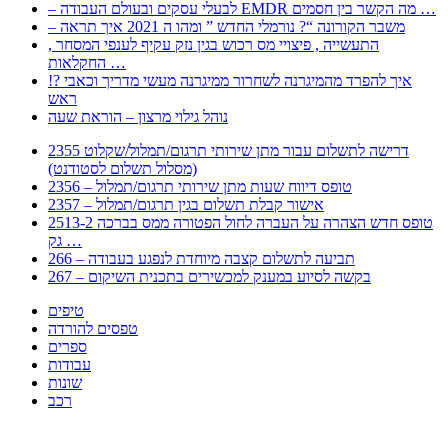
– לבעלי עסקים ובעולם העבודה EMDR מה הקשר בין חסמים …
– משבר הקורונה “? נורמלי החדש ” ומהו ה 2021 איך תראה
, התעשייה , פיצויי מס רכוש בגין נזק עקיף לענפי המסחר
החקלאות …
!? איך להפרד מהמיגרנה לשחרור ממיגרנה מעשי מדריך וכאבי
ראש
נוהל גילוי מרצון – הוראת שעה
2355 דרישה לתשלום עבור מתן שירותי תרגום/תמלול/שקלוט
(מסלול תשלום לסטודנט)
2356 – טופס דיווח שעות מתן שירותי תרגום/תמלול
2357 – אישור קבלת תשלום בגין תרגום/תמלול
2513-2 טופס חדש הצהרה על העברה לחול הפטורה ממס בברכה
גק …
266 – תביעה לתשלום קצבה מיוחדת לנפגע בעבודה
267 – בקשה לסיוע במענק למכשירים בתכנית השיקום
טיפים
טפסים להורדה
ספרים
עבודות
שונות
רכב
Huppert הינו אלגוריתם המחפש עבורכם מסמכים, מצגות, טפסים, ספרים, עבודות, מבחנים