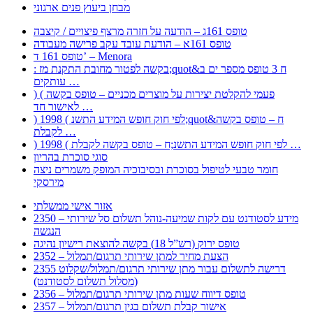
מבחן ביעוץ פנים ארגוני
טופס 161ג – הודעה על חזרה מרצף פיצויים / קיצבה
טופס 161א – הודעת עובד עקב פרישה מעבודה
טופס 161 ד’ – Menora
: בקשה לפטור מחובת התקנת מז;quot&ח 3 טופס מספר ים ב
עותקים …
) ( פעמי להקלטת יצירות על מוצרים מכניים – טופס בקשה
לאישור חד …
) 1998 ( לפי חוק חופש המידע התשנ;quot&ח – טופס בקשה
לקבלת …
) 1998 ( לפי חוק חופש המידע התשנ;ח – טופס בקשה לקבלת …
סוגי סוכרת בהריון
חומר טבעי לטיפול בסוכרת ובסיבוכיה המופק משמרים ניצה
מירסקי
אזור אישי ממשלתי
2350 – מידע לסטודנט עם לקות שמיעה-נוהל תשלום סל שירותי
הנגשה
טופס ירוק (רש”ל 18) בקשה להוצאת רישיון נהיגה
2352 – הצעת מחיר למתן שירותי תרגום/תמלול
2355 דרישה לתשלום עבור מתן שירותי תרגום/תמלול/שקלוט
(מסלול תשלום לסטודנט)
2356 – טופס דיווח שעות מתן שירותי תרגום/תמלול
2357 – אישור קבלת תשלום בגין תרגום/תמלול