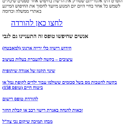
הופרט הינו אלגוריתם שסורק את הרשת בחיפוש אחר טפסים שיכולים
לשמש כל אחד בחיי היום יום המנוע מיועד לחסוך את החיפוש המייגע
באתרי ממשלה וכדומה
לחצו כאן להורדה
אנשים שחיפשו טופס זה התעניינו גם לגבי
חידוש רישיון כלי ירייה ארגוני (למאבטח)
עיצובים – בקשה להעברת בעלות בעיצוב
שינוי תקנון של אגודה שיתופית
בקשה להטבות מס בשל סכומים ששולמו עבור ילדים לקופת גמל או
ביטוח חיים (טופס 158)
להורדת טופס רישום
זכאות להנחה באגרת רישוי רכב או קבלת החזר
מבחן תמיכה שיקום נכי צה”ל