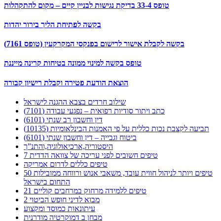
טופס 33-4 בדיקת נגישות לבניין קיים – מקום להתקהלות
בקשה לפתיחת הליך בירור יהדות
בקשה לקבלת אישור לרישום בפנקסי המקרקעין (טופס 7161)
טופס בקשה למינוי ממונה בטיחות קרינה מייננת
הוצאת הודעת פטירה וקבלת רישיון קבורה
שילוב חרדים בצבא ההגנה לישראל
כתב ויתור סודיות רפואית – נפגעי עבודה (7101)
דין וחשבון רב שנתי (6101)
תביעה לקצבת נכות כללית על פי האמנות הבינלאומיות (10135)
ביטוח וגבייה – דין וחשבון שנתי (6101)
היסטוריה,ארכיאולוגיה,והתנ”ך
7 טיפים חשובים לפני עריכה של צוואה הדדית
טיפים כללים לדרום אמריקה
50 טיפים ויותר לניהול חווית עובד, משאבי אנוש ורווחה ממובילות
התחום בישראל
21 טיפים ללמידה מרחוק במרחבים קוליים
מבוא לדיני חופש הביטוי 2
עיתונאות כמוסד ומקצוע
מבחן ב דמוקרטיה מודרנית