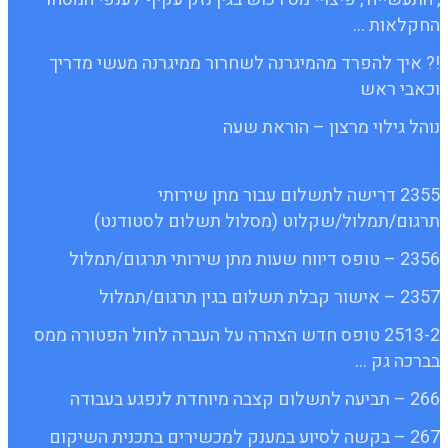
החקלאות …
!? איך להפרד מהמיגרנה לשחרור ממיגרנה מעשי מדריך
וכאבי ראש
נוהל גילוי מרצון – הוראת שעה
2355 דרישה לתשלום עבור מתן שירותי
תרגום/תמלול/שקלוט (מסלול תשלום לסטודנט)
2356 – טופס דיווח שעות מתן שירותי תרגום/תמלול
2357 – אישור קבלת תשלום בגין תרגום/תמלול
2513-2 טופס חדש הצהרה על העברה לחול הפטורה ממס
בברכה גק …
266 – תביעה לתשלום קצבה מיוחדת לנפגע בעבודה
267 – בקשה לסיוע במענק למכשירים בתכנית השיקום