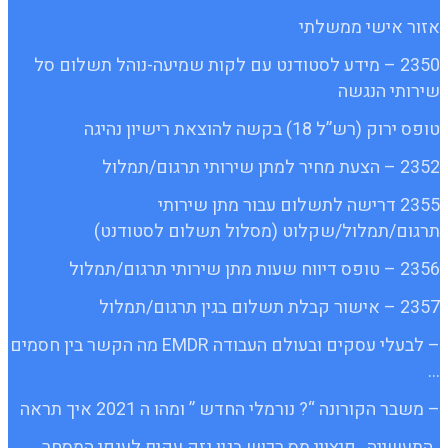
אזור אישי ממשלתי
2350 – מידע לסטודנט עם לקות שמיעה-נוהל תשלום סל
שירותי הנגשה
טופס ירוק (רש”ל 18) בקשה להוצאת רישיון נהיגה
2352 – הצעת מחיר למתן שירותי תרגום/תמלול
2355 דרישה לתשלום עבור מתן שירותי
תרגום/תמלול/שקלוט (מסלול תשלום לסטודנט)
2356 – טופס דיווח שעות מתן שירותי תרגום/תמלול
2357 – אישור קבלת תשלום בגין תרגום/תמלול
– לבעלי עסקים ובעולם העבודה EMDR מה הקשר בין חסמים
…
– משבר הקורונה “? נורמלי החדש ” ומהו ה 2021 איך תראה
, התעשייה , פיצויי מס רכוש בגין נזק עקיף לענפי המסחר