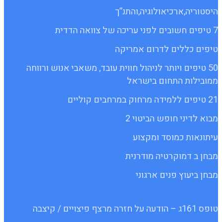
היסטוריה,ארכיאולוגיה,והתנ”ך
7 טיפים חשובים לפני עריכה של צוואה הדדית
טיפים כללים לדרום אמריקה
50 טיפים ויותר לניהול חווית עובד, משאבי אנוש ורווחה
ממובילות התחום בישראל
21 טיפים ללמידה מרחוק במרחבים קוליים
מבוא לדיני חופש הביטוי 2
עיתונאות כמוסד ומקצוע
מבחן ב דמוקרטיה מודרנית
מבחן ביעוץ פנים ארגוני
טופס 161ג – הודעה על חזרה מרצף פיצויים / קיצבה