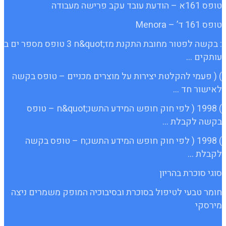
טופס 161א – הודעת עובד עקב פרישה מעבודה
טופס 161 ד’ – Menora
: בקשה לפטור מחובת התקנת מז;quot&ח 3 טופס מספר ים ב
עותקים …
) ( פעמי להקלטת יצירות על מוצרים מכניים – טופס בקשה
לאישור חד …
) 1998 ( לפי חוק חופש המידע התשנ;quot&ח – טופס
בקשה לקבלת …
) 1998 ( לפי חוק חופש המידע התשנ;ח – טופס בקשה
לקבלת …
סוגי סוכרת בהריון
חומר טבעי לטיפול בסוכרת ובסיבוכיה המופק משמרים ניצה
מירסקי