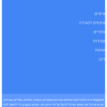
טיפים
טפסים להורדה
ספרים
עבודות
שונות
רכב
Huppert הינו אלגוריתם המחפש עבורכם מסמכים, מצגות, טפסים, ספרים, עבודות,
מבחנים וכל סוג מסמך שיכולילהקל על חיי היום יום. המנוע הוקם בכדי לחסוך לכם