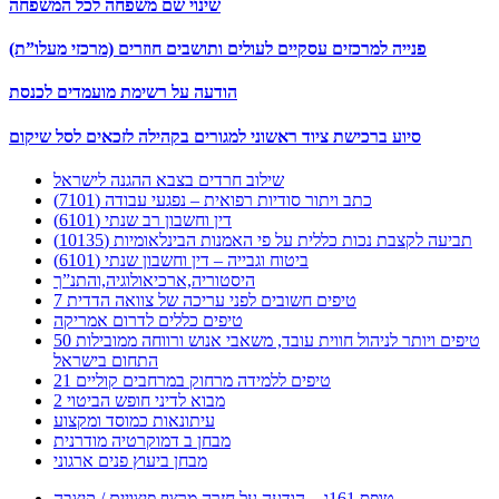
שינוי שם משפחה לכל המשפחה
פנייה למרכזים עסקיים לעולים ותושבים חוזרים (מרכזי מעלו”ת)
הודעה על רשימת מועמדים לכנסת
סיוע ברכישת ציוד ראשוני למגורים בקהילה לזכאים לסל שיקום
שילוב חרדים בצבא ההגנה לישראל
כתב ויתור סודיות רפואית – נפגעי עבודה (7101)
דין וחשבון רב שנתי (6101)
תביעה לקצבת נכות כללית על פי האמנות הבינלאומיות (10135)
ביטוח וגבייה – דין וחשבון שנתי (6101)
היסטוריה,ארכיאולוגיה,והתנ”ך
7 טיפים חשובים לפני עריכה של צוואה הדדית
טיפים כללים לדרום אמריקה
50 טיפים ויותר לניהול חווית עובד, משאבי אנוש ורווחה ממובילות
התחום בישראל
21 טיפים ללמידה מרחוק במרחבים קוליים
מבוא לדיני חופש הביטוי 2
עיתונאות כמוסד ומקצוע
מבחן ב דמוקרטיה מודרנית
מבחן ביעוץ פנים ארגוני
טופס 161ג – הודעה על חזרה מרצף פיצויים / קיצבה