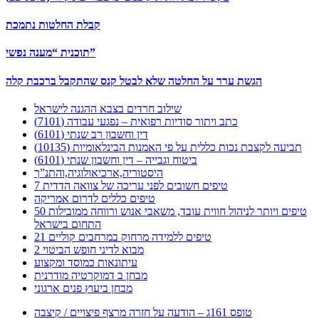
קבלת החלטות נתמכת
תוכנית “מענה נפשי”
הגשת ערר על החלטה שלא לבטל קנס שהתקבל ברכבת קלה
שילוב חרדים בצבא ההגנה לישראל
כתב ויתור סודיות רפואית – נפגעי עבודה (7101)
דין וחשבון רב שנתי (6101)
תביעה לקצבת נכות כללית על פי האמנות הבינלאומיות (10135)
ביטוח וגבייה – דין וחשבון שנתי (6101)
היסטוריה,ארכיאולוגיה,והתנ”ך
7 טיפים חשובים לפני עריכה של צוואה הדדית
טיפים כללים לדרום אמריקה
50 טיפים ויותר לניהול חווית עובד, משאבי אנוש ורווחה ממובילות
התחום בישראל
21 טיפים ללמידה מרחוק במרחבים קוליים
מבוא לדיני חופש הביטוי 2
עיתונאות כמוסד ומקצוע
מבחן ב דמוקרטיה מודרנית
מבחן ביעוץ פנים ארגוני
טופס 161ג – הודעה על חזרה מרצף פיצויים / קיצבה