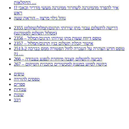
החקלאות …
!? איך להפרד מהמיגרנה לשחרור ממיגרנה מעשי מדריך וכאבי
ראש
נוהל גילוי מרצון – הוראת שעה
2355 דרישה לתשלום עבור מתן שירותי תרגום/תמלול/שקלוט
(מסלול תשלום לסטודנט)
2356 – טופס דיווח שעות מתן שירותי תרגום/תמלול
2357 – אישור קבלת תשלום בגין תרגום/תמלול
2513-2 טופס חדש הצהרה על העברה לחול הפטורה ממס בברכה
גק …
266 – תביעה לתשלום קצבה מיוחדת לנפגע בעבודה
267 – בקשה לסיוע במענק למכשירים בתכנית השיקום
טיפים
טפסים להורדה
ספרים
עבודות
שונות
רכב
Huppert הינו אלגוריתם המחפש עבורכם מסמכים, מצגות, טפסים, ספרים, עבודות, מבחנים
וכל סוג מסמך שיכולילהקל על חיי היום יום. המנוע הוקם בכדי לחסוך לכם את המאמץ
המייגע בחיפוש אינטנסיבי באתרים ואתרי הממשלה באמצעות Huppert, תוכלו למצוא
ספרים להורדה, וכל סוג מסמך בעצם שתחפצו בו בקלות ובמהירות. האתר אינו אחראי לתוכן