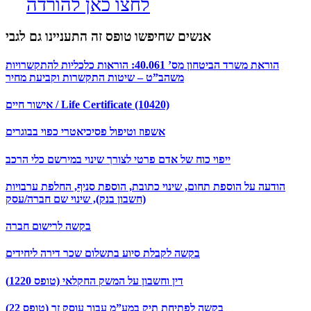
לחצו כאן להורדה
אנשים שחיפשו טופס זה התעניינו גם לגבי
הוראת משרד הביטחון מס’ 40.061: הוראות כלכליות להתקשרויות
משהב”ט – שיטות התקשרות וקביעת מחיר
אישור חיים / Life Certificate (10420)
אשפוז וטיפול פסיכיאטרי כפוי בבוגרים
ייפוי כוח של אדם פרטי לצורך שינוי במירשם כלי הרכב
הודעה על הוספת תחום, שינוי כתובת, הוספת סניף, החלפת ערבויות
(חשבון בנק), שינוי שם חברה/עסק
בקשה לרישום חברה
בקשה לקבלת סיוע בתשלום שכר דירה ליחידים
דין וחשבון על המשק החקלאי (טופס 1220)
בקשה לפתיחת תיק במע”מ עבור עוסק זר (טופס 22)