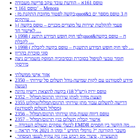
טופס 161א – הודעת עובד עקב פרישה מעבודה
טופס 161 ד’ – Menora
: בקשה לפטור מחובת התקנת מז;quot&ח 3 טופס מספר ים ב
עותקים …
) ( פעמי להקלטת יצירות על מוצרים מכניים – טופס בקשה
לאישור חד …
) 1998 ( לפי חוק חופש המידע התשנ;quot&ח – טופס בקשה
לקבלת …
) 1998 ( לפי חוק חופש המידע התשנ;ח – טופס בקשה לקבלת …
סוגי סוכרת בהריון
חומר טבעי לטיפול בסוכרת ובסיבוכיה המופק משמרים ניצה
מירסקי
אזור אישי ממשלתי
2350 – מידע לסטודנט עם לקות שמיעה-נוהל תשלום סל שירותי
הנגשה
טופס ירוק (רש”ל 18) בקשה להוצאת רישיון נהיגה
2352 – הצעת מחיר למתן שירותי תרגום/תמלול
2355 דרישה לתשלום עבור מתן שירותי תרגום/תמלול/שקלוט
(מסלול תשלום לסטודנט)
2356 – טופס דיווח שעות מתן שירותי תרגום/תמלול
2357 – אישור קבלת תשלום בגין תרגום/תמלול
– לבעלי עסקים ובעולם העבודה EMDR מה הקשר בין חסמים …
– משבר הקורונה “? נורמלי החדש ” ומהו ה 2021 איך תראה
, התעשייה , פיצויי מס רכוש בגין נזק עקיף לענפי המסחר