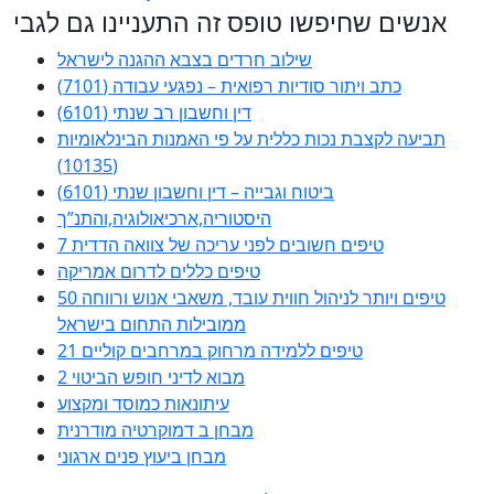
אנשים שחיפשו טופס זה התעניינו גם לגבי
שילוב חרדים בצבא ההגנה לישראל
כתב ויתור סודיות רפואית – נפגעי עבודה (7101)
דין וחשבון רב שנתי (6101)
תביעה לקצבת נכות כללית על פי האמנות הבינלאומיות
(10135)
ביטוח וגבייה – דין וחשבון שנתי (6101)
היסטוריה,ארכיאולוגיה,והתנ”ך
7 טיפים חשובים לפני עריכה של צוואה הדדית
טיפים כללים לדרום אמריקה
50 טיפים ויותר לניהול חווית עובד, משאבי אנוש ורווחה
ממובילות התחום בישראל
21 טיפים ללמידה מרחוק במרחבים קוליים
מבוא לדיני חופש הביטוי 2
עיתונאות כמוסד ומקצוע
מבחן ב דמוקרטיה מודרנית
מבחן ביעוץ פנים ארגוני