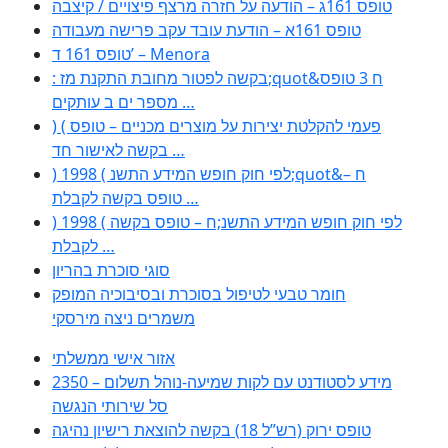
טופס 161ג – הודעה על חזרה מרצף פיצויים / קיצבה
טופס 161א – הודעת עובד עקב פרישה מעבודה
טופס 161 ד’ – Menora
: בקשה לפטור מחובת התקנת מז;quot&ח 3 טופס
מספר ים ב עותקים …
) ( פעמי להקלטת יצירות על מוצרים מכניים – טופס
בקשה לאישור חד …
) 1998 ( לפי חוק חופש המידע התשנ;quot&ח –
טופס בקשה לקבלת …
) 1998 ( לפי חוק חופש המידע התשנ;ח – טופס בקשה
לקבלת …
סוגי סוכרת בהריון
חומר טבעי לטיפול בסוכרת ובסיבוכיה המופק
משמרים ניצה מירסקי
אזור אישי ממשלתי
2350 – מידע לסטודנט עם לקות שמיעה-נוהל תשלום
סל שירותי הנגשה
טופס ירוק (רש”ל 18) בקשה להוצאת רישיון נהיגה