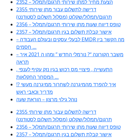
2352 – הצעת מחיר למתן שירותי תרגום/תמלול
2355 דרישה לתשלום עבור מתן שירותי
תרגום/תמלול/שקלוט (מסלול תשלום לסטודנט)
2356 – טופס דיווח שעות מתן שירותי תרגום/תמלול
2357 – אישור קבלת תשלום בגין תרגום/תמלול
– לבעלי עסקים ובעולם העבודה EMDR מה הקשר בין
חסמים …
– משבר הקורונה “? נורמלי החדש ” ומהו ה 2021 איך
תראה
, התעשייה , פיצויי מס רכוש בגין נזק עקיף לענפי
המסחר החקלאות …
!? איך להפרד מהמיגרנה לשחרור ממיגרנה מעשי
מדריך וכאבי ראש
נוהל גילוי מרצון – הוראת שעה
2355 דרישה לתשלום עבור מתן שירותי
תרגום/תמלול/שקלוט (מסלול תשלום לסטודנט)
2356 – טופס דיווח שעות מתן שירותי תרגום/תמלול
2357 – אישור קבלת תשלום בגין תרגום/תמלול