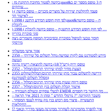
: בקשה לפטור מחובת התקנת מז;quot&ח 3 טופס מספר ים ב
עותקים …
) ( פעמי להקלטת יצירות על מוצרים מכניים – טופס בקשה
לאישור חד …
) 1998 ( לפי חוק חופש המידע התשנ;quot&ח – טופס בקשה
לקבלת …
) 1998 ( לפי חוק חופש המידע התשנ;ח – טופס בקשה לקבלת …
סוגי סוכרת בהריון
חומר טבעי לטיפול בסוכרת ובסיבוכיה המופק משמרים ניצה
מירסקי
אזור אישי ממשלתי
2350 – מידע לסטודנט עם לקות שמיעה-נוהל תשלום סל שירותי
הנגשה
טופס ירוק (רש”ל 18) בקשה להוצאת רישיון נהיגה
2352 – הצעת מחיר למתן שירותי תרגום/תמלול
2355 דרישה לתשלום עבור מתן שירותי תרגום/תמלול/שקלוט
(מסלול תשלום לסטודנט)
2356 – טופס דיווח שעות מתן שירותי תרגום/תמלול
2357 – אישור קבלת תשלום בגין תרגום/תמלול
– לבעלי עסקים ובעולם העבודה EMDR מה הקשר בין חסמים …
– משבר הקורונה “? נורמלי החדש ” ומהו ה 2021 איך תראה
, התעשייה , פיצויי מס רכוש בגין נזק עקיף לענפי המסחר
החקלאות …
!? איך להפרד מהמיגרנה לשחרור ממיגרנה מעשי מדריך וכאבי