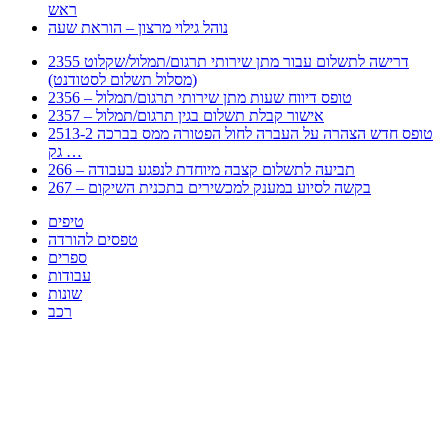
ראש
נוהל גילוי מרצון – הוראת שעה
2355 דרישה לתשלום עבור מתן שירותי תרגום/תמלול/שקלוט
(מסלול תשלום לסטודנט)
2356 – טופס דיווח שעות מתן שירותי תרגום/תמלול
2357 – אישור קבלת תשלום בגין תרגום/תמלול
2513-2 טופס חדש הצהרה על העברה לחול הפטורה ממס בברכה
גק …
266 – תביעה לתשלום קצבה מיוחדת לנפגע בעבודה
267 – בקשה לסיוע במענק למכשירים בתכנית השיקום
טיפים
טפסים להורדה
ספרים
עבודות
שונות
רכב
Huppert הינו אלגוריתם המחפש עבורכם מסמכים, מצגות, טפסים, ספרים, עבודות, מבחנים
וכל סוג מסמך שיכולילהקל על חיי היום יום. המנוע הוקם בכדי לחסוך לכם את המאמץ
המייגע בחיפוש אינטנסיבי באתרים ואתרי הממשלה באמצעות Huppert, תוכלו למצוא
ספרים להורדה, וכל סוג מסמך בעצם שתחפצו בו בקלות ובמהירות. האתר אינו אחראי לתוכן
היות והוא נשאב בצורה אוטמטית, כל התוכן הנשאב חשוף בצורה ציבורית לכל. במידה
וראיתם תוכן שפוגע בכם אנא שלחו לנו מייל ונדאג להסירו