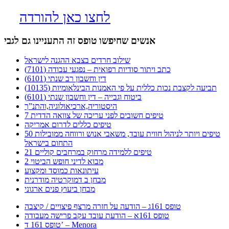
לחצו כאן להורדה
אנשים שחיפשו טופס זה התעניינו גם לגבי
שילוב חרדים בצבא ההגנה לישראל
כתב ויתור סודיות רפואית – נפגעי עבודה (7101)
דין וחשבון רב שנתי (6101)
תביעה לקצבת נכות כללית על פי האמנות הבינלאומיות (10135)
ביטוח וגבייה – דין וחשבון שנתי (6101)
היסטוריה,ארכיאולוגיה,והתנ”ך
7 טיפים חשובים לפני עריכה של צוואה הדדית
טיפים כללים לדרום אמריקה
50 טיפים ויותר לניהול חווית עובד, משאבי אנוש ורווחה ממובילות
התחום בישראל
21 טיפים ללמידה מרחוק במרחבים קוליים
מבוא לדיני חופש הביטוי 2
עיתונאות כמוסד ומקצוע
מבחן ב דמוקרטיה מודרנית
מבחן ביעוץ פנים ארגוני
טופס 161ג – הודעה על חזרה מרצף פיצויים / קיצבה
טופס 161א – הודעת עובד עקב פרישה מעבודה
טופס 161 ד’ – Menora