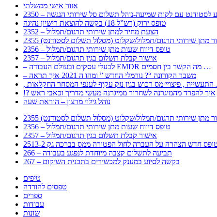
אזור אישי ממשלתי
 – מידע לסטודנט עם לקות שמיעה-נוהל תשלום סל שירותי הנגשה
טופס ירוק (רש”ל 18) בקשה להוצאת רישיון נהיגה
2352 – הצעת מחיר למתן שירותי תרגום/תמלול
עבור מתן שירותי תרגום/תמלול/שקלוט (מסלול תשלום לסטודנט)
2356 – טופס דיווח שעות מתן שירותי תרגום/תמלול
2357 – אישור קבלת תשלום בגין תרגום/תמלול
– לבעלי עסקים ובעולם העבודה EMDR מה הקשר בין חסמים …
– משבר הקורונה “? נורמלי החדש ” ומהו ה 2021 איך תראה
לענפי המסחר החקלאות …
!? איך להפרד מהמיגרנה לשחרור ממיגרנה מעשי מדריך וכאבי ראש
נוהל גילוי מרצון – הוראת שעה
עבור מתן שירותי תרגום/תמלול/שקלוט (מסלול תשלום לסטודנט)
2356 – טופס דיווח שעות מתן שירותי תרגום/תמלול
2357 – אישור קבלת תשלום בגין תרגום/תמלול
266 – תביעה לתשלום קצבה מיוחדת לנפגע בעבודה
267 – בקשה לסיוע במענק למכשירים בתכנית השיקום
טיפים
טפסים להורדה
ספרים
עבודות
שונות