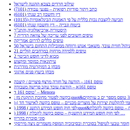
שילוב חרדים בצבא ההגנה לישראל
כתב ויתור סודיות רפואית – נפגעי עבודה (7101)
דין וחשבון רב שנתי (6101)
תביעה לקצבת נכות כללית על פי האמנות הבינלאומיות (10135)
ביטוח וגבייה – דין וחשבון שנתי (6101)
היסטוריה,ארכיאולוגיה,והתנ”ך
7 טיפים חשובים לפני עריכה של צוואה הדדית
טיפים כללים לדרום אמריקה
ר לניהול חווית עובד, משאבי אנוש ורווחה ממובילות התחום בישראל
21 טיפים ללמידה מרחוק במרחבים קוליים
מבוא לדיני חופש הביטוי 2
עיתונאות כמוסד ומקצוע
מבחן ב דמוקרטיה מודרנית
מבחן ביעוץ פנים ארגוני
טופס 161ג – הודעה על חזרה מרצף פיצויים / קיצבה
טופס 161א – הודעת עובד עקב פרישה מעבודה
טופס 161 ד’ – Menora
) 1998 ( לפי חוק חופש המידע התשנ;ח – טופס בקשה לקבלת …
סוגי סוכרת בהריון
חומר טבעי לטיפול בסוכרת ובסיבוכיה המופק משמרים ניצה מירסקי