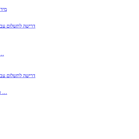
2350
2355 דרישה לתשלום 
, התעשייה , פיצויי מס רכוש בגין נזק עקיף 
2355 דרישה לתשלום 
2513-2 טופס חדש הצהרה על העברה לחול הפטורה ממס בברכה גק …