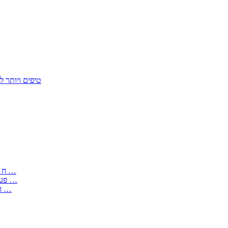
50 טיפים ויות
: בקשה לפטור מחובת התקנת מז;quot&ח 3 טופס מספר ים ב עותקים …
) ( פעמי להקלטת יצירות על מוצרים מכניים – טופס בקשה לאישור חד …
) 1998 ( לפי חוק חופש המידע התשנ;quot&ח – טופס בקשה לקבלת …