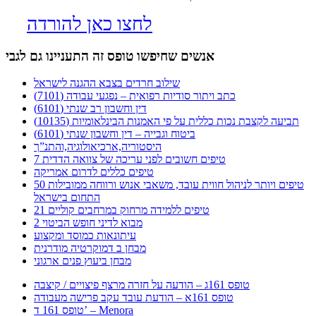
לחצו כאן להורדה
אנשים שחיפשו טופס זה התעניינו גם לגבי
שילוב חרדים בצבא ההגנה לישראל
כתב ויתור סודיות רפואית – נפגעי עבודה (7101)
דין וחשבון רב שנתי (6101)
תביעה לקצבת נכות כללית על פי האמנות הבינלאומיות (10135)
ביטוח וגבייה – דין וחשבון שנתי (6101)
היסטוריה,ארכיאולוגיה,והתנ”ך
7 טיפים חשובים לפני עריכה של צוואה הדדית
טיפים כללים לדרום אמריקה
50 טיפים ויותר לניהול חווית עובד, משאבי אנוש ורווחה ממובילות
התחום בישראל
21 טיפים ללמידה מרחוק במרחבים קוליים
מבוא לדיני חופש הביטוי 2
עיתונאות כמוסד ומקצוע
מבחן ב דמוקרטיה מודרנית
מבחן ביעוץ פנים ארגוני
טופס 161ג – הודעה על חזרה מרצף פיצויים / קיצבה
טופס 161א – הודעת עובד עקב פרישה מעבודה
טופס 161 ד’ – Menora