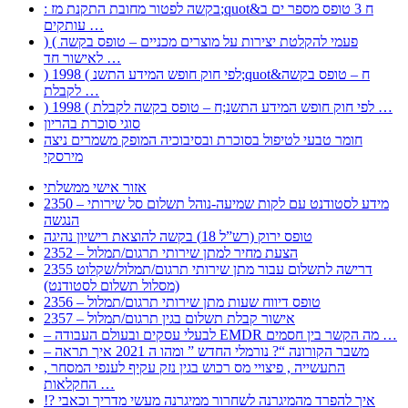
: בקשה לפטור מחובת התקנת מז;quot&ח 3 טופס מספר ים ב
עותקים …
) ( פעמי להקלטת יצירות על מוצרים מכניים – טופס בקשה
לאישור חד …
) 1998 ( לפי חוק חופש המידע התשנ;quot&ח – טופס בקשה
לקבלת …
) 1998 ( לפי חוק חופש המידע התשנ;ח – טופס בקשה לקבלת …
סוגי סוכרת בהריון
חומר טבעי לטיפול בסוכרת ובסיבוכיה המופק משמרים ניצה
מירסקי
אזור אישי ממשלתי
2350 – מידע לסטודנט עם לקות שמיעה-נוהל תשלום סל שירותי
הנגשה
טופס ירוק (רש”ל 18) בקשה להוצאת רישיון נהיגה
2352 – הצעת מחיר למתן שירותי תרגום/תמלול
2355 דרישה לתשלום עבור מתן שירותי תרגום/תמלול/שקלוט
(מסלול תשלום לסטודנט)
2356 – טופס דיווח שעות מתן שירותי תרגום/תמלול
2357 – אישור קבלת תשלום בגין תרגום/תמלול
– לבעלי עסקים ובעולם העבודה EMDR מה הקשר בין חסמים …
– משבר הקורונה “? נורמלי החדש ” ומהו ה 2021 איך תראה
, התעשייה , פיצויי מס רכוש בגין נזק עקיף לענפי המסחר
החקלאות …
!? איך להפרד מהמיגרנה לשחרור ממיגרנה מעשי מדריך וכאבי