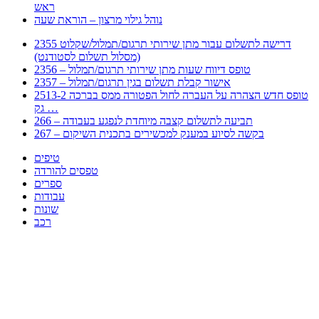
ראש
נוהל גילוי מרצון – הוראת שעה
2355 דרישה לתשלום עבור מתן שירותי תרגום/תמלול/שקלוט
(מסלול תשלום לסטודנט)
2356 – טופס דיווח שעות מתן שירותי תרגום/תמלול
2357 – אישור קבלת תשלום בגין תרגום/תמלול
2513-2 טופס חדש הצהרה על העברה לחול הפטורה ממס בברכה
גק …
266 – תביעה לתשלום קצבה מיוחדת לנפגע בעבודה
267 – בקשה לסיוע במענק למכשירים בתכנית השיקום
טיפים
טפסים להורדה
ספרים
עבודות
שונות
רכב
Huppert הינו אלגוריתם המחפש עבורכם מסמכים, מצגות, טפסים, ספרים, עבודות, מבחנים
וכל סוג מסמך שיכולילהקל על חיי היום יום. המנוע הוקם בכדי לחסוך לכם את המאמץ
המייגע בחיפוש אינטנסיבי באתרים ואתרי הממשלה באמצעות Huppert, תוכלו למצוא
ספרים להורדה, וכל סוג מסמך בעצם שתחפצו בו בקלות ובמהירות. האתר אינו אחראי לתוכן
היות והוא נשאב בצורה אוטמטית, כל התוכן הנשאב חשוף בצורה ציבורית לכל. במידה
וראיתם תוכן שפוגע בכם אנא שלחו לנו מייל ונדאג להסירו