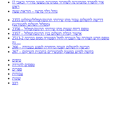
!? איך להפרד מהמיגרנה לשחרור ממיגרנה מעשי מדריך וכאבי
ראש
נוהל גילוי מרצון – הוראת שעה
2355 דרישה לתשלום עבור מתן שירותי תרגום/תמלול/שקלוט
(מסלול תשלום לסטודנט)
2356 – טופס דיווח שעות מתן שירותי תרגום/תמלול
2357 – אישור קבלת תשלום בגין תרגום/תמלול
2513-2 טופס חדש הצהרה על העברה לחול הפטורה ממס בברכה
גק …
266 – תביעה לתשלום קצבה מיוחדת לנפגע בעבודה
267 – בקשה לסיוע במענק למכשירים בתכנית השיקום
טיפים
טפסים להורדה
ספרים
עבודות
שונות
רכב
Huppert הינו אלגוריתם המחפש עבורכם מסמכים, מצגות, טפסים, ספרים, עבודות, מבחנים
וכל סוג מסמך שיכולילהקל על חיי היום יום. המנוע הוקם בכדי לחסוך לכם את המאמץ
המייגע בחיפוש אינטנסיבי באתרים ואתרי הממשלה באמצעות Huppert, תוכלו למצוא
ספרים להורדה, וכל סוג מסמך בעצם שתחפצו בו בקלות ובמהירות. האתר אינו אחראי לתוכן
היות והוא נשאב בצורה אוטמטית, כל התוכן הנשאב חשוף בצורה ציבורית לכל. במידה