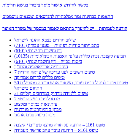
בקשה לחידוש אישור מוסד ציבורי בנושא תרומות
התאמות בבחינות גמר ממלכתיות להנדסאים וטכנאים מוסמכים
הודעה לעמותות – יש להיערך בהתאם לאמור במסמך של משרד האוצר
שילוב חרדים בצבא ההגנה לישראל
כתב ויתור סודיות רפואית – נפגעי עבודה (7101)
דין וחשבון רב שנתי (6101)
תביעה לקצבת נכות כללית על פי האמנות הבינלאומיות (10135)
ביטוח וגבייה – דין וחשבון שנתי (6101)
היסטוריה,ארכיאולוגיה,והתנ”ך
7 טיפים חשובים לפני עריכה של צוואה הדדית
טיפים כללים לדרום אמריקה
50 טיפים ויותר לניהול חווית עובד, משאבי אנוש ורווחה ממובילות
התחום בישראל
21 טיפים ללמידה מרחוק במרחבים קוליים
מבוא לדיני חופש הביטוי 2
עיתונאות כמוסד ומקצוע
מבחן ב דמוקרטיה מודרנית
מבחן ביעוץ פנים ארגוני
טופס 161ג – הודעה על חזרה מרצף פיצויים / קיצבה
טופס 161א – הודעת עובד עקב פרישה מעבודה