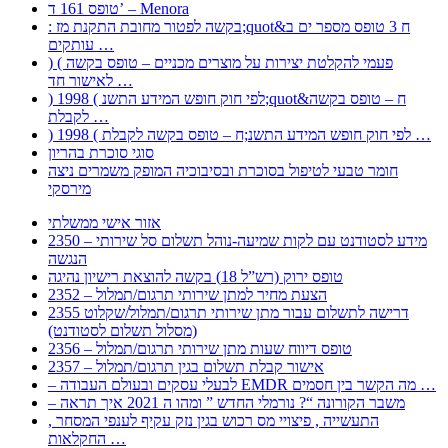
טופס 161 ד’ – Menora
: בקשה לפטור מחובת התקנת מז;quot&ח 3 טופס מספר ים ב
עותקים …
) ( פעמי להקלטת יצירות על מוצרים מכניים – טופס בקשה
לאישור חד …
) 1998 ( לפי חוק חופש המידע התשנ;quot&ח – טופס בקשה
לקבלת …
) 1998 ( לפי חוק חופש המידע התשנ;ח – טופס בקשה לקבלת …
סוגי סוכרת בהריון
חומר טבעי לטיפול בסוכרת ובסיבוכיה המופק משמרים ניצה
מירסקי
אזור אישי ממשלתי
2350 – מידע לסטודנט עם לקות שמיעה-נוהל תשלום סל שירותי
הנגשה
טופס ירוק (רש”ל 18) בקשה להוצאת רישיון נהיגה
2352 – הצעת מחיר למתן שירותי תרגום/תמלול
2355 דרישה לתשלום עבור מתן שירותי תרגום/תמלול/שקלוט
(מסלול תשלום לסטודנט)
2356 – טופס דיווח שעות מתן שירותי תרגום/תמלול
2357 – אישור קבלת תשלום בגין תרגום/תמלול
– לבעלי עסקים ובעולם העבודה EMDR מה הקשר בין חסמים …
– משבר הקורונה “? נורמלי החדש ” ומהו ה 2021 איך תראה
, התעשייה , פיצויי מס רכוש בגין נזק עקיף לענפי המסחר
החקלאות …