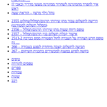
!? איך להפרד מהמיגרנה לשחרור ממיגרנה מעשי מדריך וכאבי
ראש
נוהל גילוי מרצון – הוראת שעה
2355 דרישה לתשלום עבור מתן שירותי תרגום/תמלול/שקלוט
(מסלול תשלום לסטודנט)
2356 – טופס דיווח שעות מתן שירותי תרגום/תמלול
2357 – אישור קבלת תשלום בגין תרגום/תמלול
2513-2 טופס חדש הצהרה על העברה לחול הפטורה ממס בברכה
גק …
266 – תביעה לתשלום קצבה מיוחדת לנפגע בעבודה
267 – בקשה לסיוע במענק למכשירים בתכנית השיקום
טיפים
טפסים להורדה
ספרים
עבודות
שונות
רכב
Huppert הינו אלגוריתם המחפש עבורכם מסמכים, מצגות, טפסים, ספרים, עבודות, מבחנים
וכל סוג מסמך שיכולילהקל על חיי היום יום. המנוע הוקם בכדי לחסוך לכם את המאמץ
המייגע בחיפוש אינטנסיבי באתרים ואתרי הממשלה באמצעות Huppert, תוכלו למצוא
ספרים להורדה, וכל סוג מסמך בעצם שתחפצו בו בקלות ובמהירות. האתר אינו אחראי לתוכן