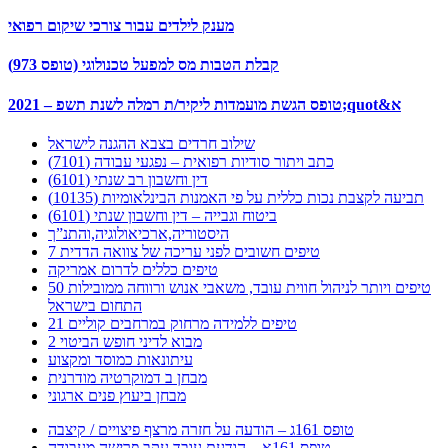
מענק לילדים עבור צורכי שיקום רפואי
קבלת הטבות מס למפעל טכנולוגי (טופס 973)
2021 – טופס הגשת מועמדות ליקיר/ת רמלה לשנת תשפ;quot&א
שילוב חרדים בצבא ההגנה לישראל
כתב ויתור סודיות רפואית – נפגעי עבודה (7101)
דין וחשבון רב שנתי (6101)
תביעה לקצבת נכות כללית על פי האמנות הבינלאומיות (10135)
ביטוח וגבייה – דין וחשבון שנתי (6101)
היסטוריה,ארכיאולוגיה,והתנ”ך
7 טיפים חשובים לפני עריכה של צוואה הדדית
טיפים כללים לדרום אמריקה
50 טיפים ויותר לניהול חווית עובד, משאבי אנוש ורווחה ממובילות
התחום בישראל
21 טיפים ללמידה מרחוק במרחבים קוליים
מבוא לדיני חופש הביטוי 2
עיתונאות כמוסד ומקצוע
מבחן ב דמוקרטיה מודרנית
מבחן ביעוץ פנים ארגוני
טופס 161ג – הודעה על חזרה מרצף פיצויים / קיצבה
טופס 161א – הודעת עובד עקב פרישה מעבודה