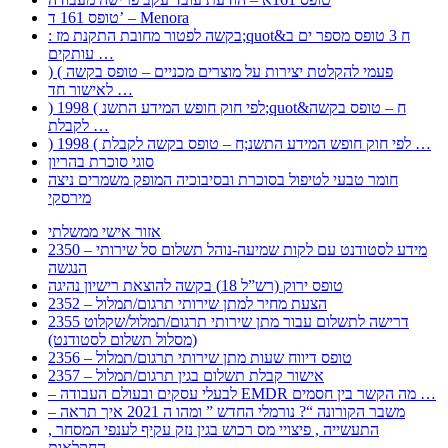
טופס 161 ד’ – Menora
: בקשה לפטור מחובת התקנת מז;quot&ח 3 טופס מספר ים ב
עותקים …
) ( פעמי להקלטת יצירות על מוצרים מכניים – טופס בקשה
לאישור חד …
) 1998 ( לפי חוק חופש המידע התשנ;quot&ח – טופס בקשה
לקבלת …
) 1998 ( לפי חוק חופש המידע התשנ;ח – טופס בקשה לקבלת …
סוגי סוכרת בהריון
חומר טבעי לטיפול בסוכרת ובסיבוכיה המופק משמרים ניצה
מירסקי
אזור אישי ממשלתי
2350 – מידע לסטודנט עם לקות שמיעה-נוהל תשלום סל שירותי
הנגשה
טופס ירוק (רש”ל 18) בקשה להוצאת רישיון נהיגה
2352 – הצעת מחיר למתן שירותי תרגום/תמלול
2355 דרישה לתשלום עבור מתן שירותי תרגום/תמלול/שקלוט
(מסלול תשלום לסטודנט)
2356 – טופס דיווח שעות מתן שירותי תרגום/תמלול
2357 – אישור קבלת תשלום בגין תרגום/תמלול
– לבעלי עסקים ובעולם העבודה EMDR מה הקשר בין חסמים …
– משבר הקורונה “? נורמלי החדש ” ומהו ה 2021 איך תראה
, התעשייה , פיצויי מס רכוש בגין נזק עקיף לענפי המסחר
החקלאות …