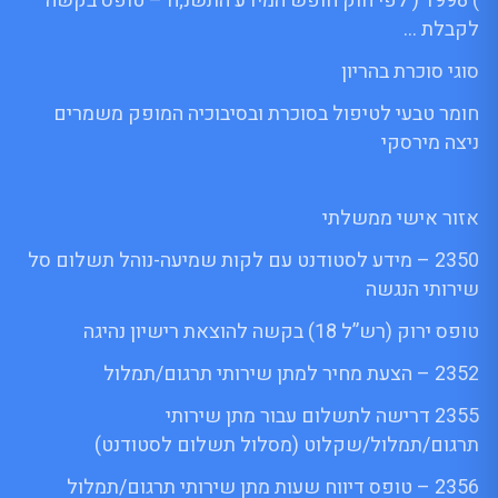
) 1998 ( לפי חוק חופש המידע התשנ;ח – טופס בקשה
לקבלת …
סוגי סוכרת בהריון
חומר טבעי לטיפול בסוכרת ובסיבוכיה המופק משמרים
ניצה מירסקי
אזור אישי ממשלתי
2350 – מידע לסטודנט עם לקות שמיעה-נוהל תשלום סל
שירותי הנגשה
טופס ירוק (רש”ל 18) בקשה להוצאת רישיון נהיגה
2352 – הצעת מחיר למתן שירותי תרגום/תמלול
2355 דרישה לתשלום עבור מתן שירותי
תרגום/תמלול/שקלוט (מסלול תשלום לסטודנט)
2356 – טופס דיווח שעות מתן שירותי תרגום/תמלול