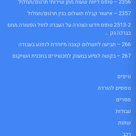
2356 – טופס דיווח שעות מתן שירותי תרגום/תמלול
2357 – אישור קבלת תשלום בגין תרגום/תמלול
2513-2 טופס חדש הצהרה על העברה לחול הפטורה ממס
בברכה גק …
266 – תביעה לתשלום קצבה מיוחדת לנפגע בעבודה
267 – בקשה לסיוע במענק למכשירים בתכנית השיקום
טיפים
טפסים להורדה
ספרים
עבודות
שונות
רכב