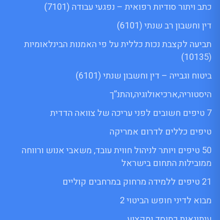
כתב ויתור סודיות רפואית – נפגעי עבודה (7101)
דין וחשבון רב שנתי (6101)
תביעה לקצבת נכות כללית על פי האמנות הבינלאומיות
(10135)
ביטוח וגבייה – דין וחשבון שנתי (6101)
היסטוריה,ארכיאולוגיה,והתנ”ך
7 טיפים חשובים לפני עריכה של צוואה הדדית
טיפים כללים לדרום אמריקה
50 טיפים ויותר לניהול חווית עובד, משאבי אנוש ורווחה
ממובילות התחום בישראל
21 טיפים ללמידה מרחוק במרחבים קוליים
מבוא לדיני חופש הביטוי 2
עיתונאות כמוסד ומקצוע