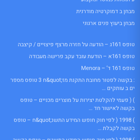
מבחן ב דמוקרטיה מודרנית
מבחן ביעוץ פנים ארגוני
טופס 161ג – הודעה על חזרה מרצף פיצויים / קיצבה
טופס 161א – הודעת עובד עקב פרישה מעבודה
טופס 161 ד’ – Menora
: בקשה לפטור מחובת התקנת מז;quot&ח 3 טופס מספר
ים ב עותקים …
) ( פעמי להקלטת יצירות על מוצרים מכניים – טופס
בקשה לאישור חד …
) 1998 ( לפי חוק חופש המידע התשנ;quot&ח – טופס
בקשה לקבלת …