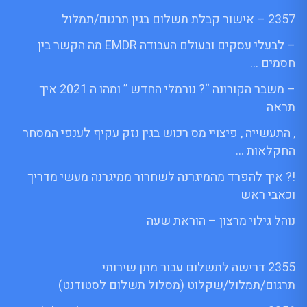
2357 – אישור קבלת תשלום בגין תרגום/תמלול
– לבעלי עסקים ובעולם העבודה EMDR מה הקשר בין
חסמים …
– משבר הקורונה “? נורמלי החדש ” ומהו ה 2021 איך
תראה
, התעשייה , פיצויי מס רכוש בגין נזק עקיף לענפי המסחר
החקלאות …
!? איך להפרד מהמיגרנה לשחרור ממיגרנה מעשי מדריך
וכאבי ראש
נוהל גילוי מרצון – הוראת שעה
2355 דרישה לתשלום עבור מתן שירותי
תרגום/תמלול/שקלוט (מסלול תשלום לסטודנט)