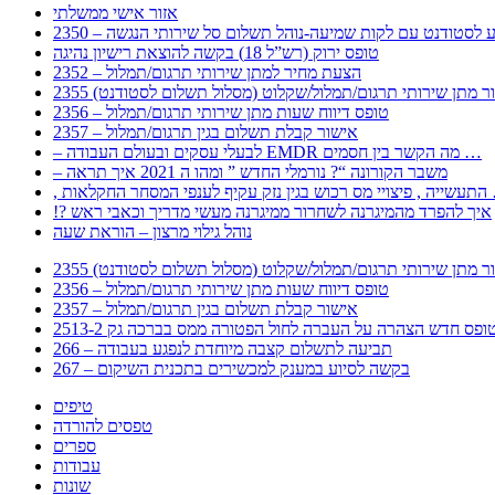
אזור אישי ממשלתי
 – מידע לסטודנט עם לקות שמיעה-נוהל תשלום סל שירותי הנגשה
טופס ירוק (רש”ל 18) בקשה להוצאת רישיון נהיגה
2352 – הצעת מחיר למתן שירותי תרגום/תמלול
עבור מתן שירותי תרגום/תמלול/שקלוט (מסלול תשלום לסטודנט)
2356 – טופס דיווח שעות מתן שירותי תרגום/תמלול
2357 – אישור קבלת תשלום בגין תרגום/תמלול
– לבעלי עסקים ובעולם העבודה EMDR מה הקשר בין חסמים …
– משבר הקורונה “? נורמלי החדש ” ומהו ה 2021 איך תראה
לענפי המסחר החקלאות …
!? איך להפרד מהמיגרנה לשחרור ממיגרנה מעשי מדריך וכאבי ראש
נוהל גילוי מרצון – הוראת שעה
עבור מתן שירותי תרגום/תמלול/שקלוט (מסלול תשלום לסטודנט)
2356 – טופס דיווח שעות מתן שירותי תרגום/תמלול
2357 – אישור קבלת תשלום בגין תרגום/תמלול
266 – תביעה לתשלום קצבה מיוחדת לנפגע בעבודה
267 – בקשה לסיוע במענק למכשירים בתכנית השיקום
טיפים
טפסים להורדה
ספרים
עבודות
שונות