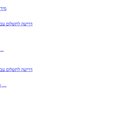
2350
2355 דרישה לתשלום 
, התעשייה , פיצויי מס רכוש בגין נזק עקיף 
2355 דרישה לתשלום 
2513-2 טופס חדש הצהרה על העברה לחול הפטורה ממס בברכה גק …