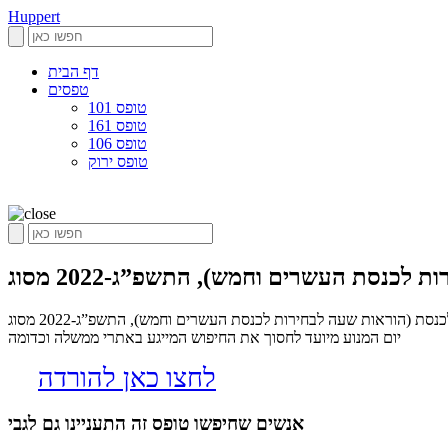
Huppert
דף הבית
טפסים
טופס 101
טופס 161
טופס 106
טופס ירוק
הינך בעמוד אשר מציג את הוראות הבחירות לכנסת (הוראות שעה לבחירות לכנסת העשרים וחמש), התשפ”ג-2022 מסוג pdf, הופרט הינו אלגוריתם שסורק את הרשת בחיפוש אחר טפסים שיכולים לשמש כל אחד בחיי היום
יום המנוע מיועד לחסוך את החיפוש המייגע באתרי ממשלה וכדומה
לחצו כאן להורדה
אנשים שחיפשו טופס זה התעניינו גם לגבי