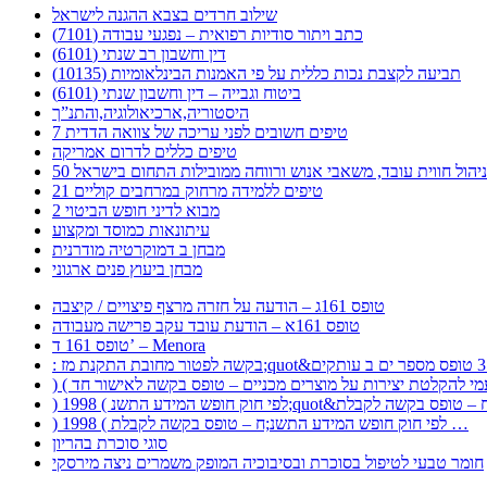
שילוב חרדים בצבא ההגנה לישראל
כתב ויתור סודיות רפואית – נפגעי עבודה (7101)
דין וחשבון רב שנתי (6101)
תביעה לקצבת נכות כללית על פי האמנות הבינלאומיות (10135)
ביטוח וגבייה – דין וחשבון שנתי (6101)
היסטוריה,ארכיאולוגיה,והתנ”ך
7 טיפים חשובים לפני עריכה של צוואה הדדית
טיפים כללים לדרום אמריקה
ר לניהול חווית עובד, משאבי אנוש ורווחה ממובילות התחום בישראל
21 טיפים ללמידה מרחוק במרחבים קוליים
מבוא לדיני חופש הביטוי 2
עיתונאות כמוסד ומקצוע
מבחן ב דמוקרטיה מודרנית
מבחן ביעוץ פנים ארגוני
טופס 161ג – הודעה על חזרה מרצף פיצויים / קיצבה
טופס 161א – הודעת עובד עקב פרישה מעבודה
טופס 161 ד’ – Menora
) 1998 ( לפי חוק חופש המידע התשנ;ח – טופס בקשה לקבלת …
סוגי סוכרת בהריון
חומר טבעי לטיפול בסוכרת ובסיבוכיה המופק משמרים ניצה מירסקי