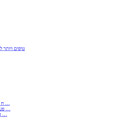
50 טיפים ויות
: בקשה לפטור מחובת התקנת מז;quot&ח 3 טופס מספר ים ב עותקים …
) ( פעמי להקלטת יצירות על מוצרים מכניים – טופס בקשה לאישור חד …
) 1998 ( לפי חוק חופש המידע התשנ;quot&ח – טופס בקשה לקבלת …