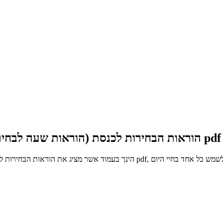
הוראות הבחירות לכנסת (הוראות שעה לבחירות לכנסת העשרים וחמש), התשפ”ג-2022 מסוג pdf