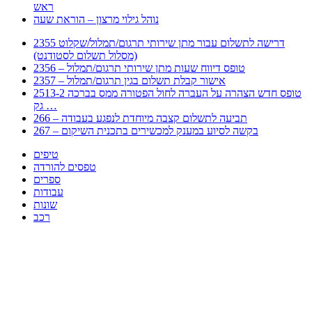
ראש
נוהל גילוי מרצון – הוראת שעה
2355 דרישה לתשלום עבור מתן שירותי תרגום/תמלול/שקלוט
(מסלול תשלום לסטודנט)
2356 – טופס דיווח שעות מתן שירותי תרגום/תמלול
2357 – אישור קבלת תשלום בגין תרגום/תמלול
2513-2 טופס חדש הצהרה על העברה לחול הפטורה ממס בברכה
גק …
266 – תביעה לתשלום קצבה מיוחדת לנפגע בעבודה
267 – בקשה לסיוע במענק למכשירים בתכנית השיקום
טיפים
טפסים להורדה
ספרים
עבודות
שונות
רכב
Huppert הינו אלגוריתם המחפש עבורכם מסמכים, מצגות, טפסים, ספרים, עבודות, מבחנים
וכל סוג מסמך שיכולילהקל על חיי היום יום. המנוע הוקם בכדי לחסוך לכם את המאמץ
המייגע בחיפוש אינטנסיבי באתרים ואתרי הממשלה באמצעות Huppert, תוכלו למצוא
ספרים להורדה, וכל סוג מסמך בעצם שתחפצו בו בקלות ובמהירות. האתר אינו אחראי לתוכן
היות והוא נשאב בצורה אוטמטית, כל התוכן הנשאב חשוף בצורה ציבורית לכל. במידה
וראיתם תוכן שפוגע בכם אנא שלחו לנו מייל ונדאג להסירו