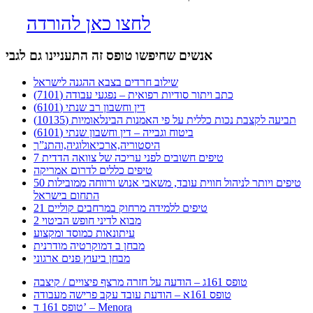
לחצו כאן להורדה
אנשים שחיפשו טופס זה התעניינו גם לגבי
שילוב חרדים בצבא ההגנה לישראל
כתב ויתור סודיות רפואית – נפגעי עבודה (7101)
דין וחשבון רב שנתי (6101)
תביעה לקצבת נכות כללית על פי האמנות הבינלאומיות (10135)
ביטוח וגבייה – דין וחשבון שנתי (6101)
היסטוריה,ארכיאולוגיה,והתנ”ך
7 טיפים חשובים לפני עריכה של צוואה הדדית
טיפים כללים לדרום אמריקה
50 טיפים ויותר לניהול חווית עובד, משאבי אנוש ורווחה ממובילות
התחום בישראל
21 טיפים ללמידה מרחוק במרחבים קוליים
מבוא לדיני חופש הביטוי 2
עיתונאות כמוסד ומקצוע
מבחן ב דמוקרטיה מודרנית
מבחן ביעוץ פנים ארגוני
טופס 161ג – הודעה על חזרה מרצף פיצויים / קיצבה
טופס 161א – הודעת עובד עקב פרישה מעבודה
טופס 161 ד’ – Menora