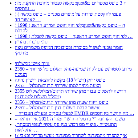
: בקשה לפטור מחובת התקנת מז;quot&ח 3 טופס מספר ים ב
עותקים …
) ( פעמי להקלטת יצירות על מוצרים מכניים – טופס בקשה
לאישור חד …
) 1998 ( לפי חוק חופש המידע התשנ;quot&ח – טופס בקשה
לקבלת …
) 1998 ( לפי חוק חופש המידע התשנ;ח – טופס בקשה לקבלת …
סוגי סוכרת בהריון
חומר טבעי לטיפול בסוכרת ובסיבוכיה המופק משמרים ניצה
מירסקי
אזור אישי ממשלתי
2350 – מידע לסטודנט עם לקות שמיעה-נוהל תשלום סל שירותי
הנגשה
טופס ירוק (רש”ל 18) בקשה להוצאת רישיון נהיגה
2352 – הצעת מחיר למתן שירותי תרגום/תמלול
2355 דרישה לתשלום עבור מתן שירותי תרגום/תמלול/שקלוט
(מסלול תשלום לסטודנט)
2356 – טופס דיווח שעות מתן שירותי תרגום/תמלול
2357 – אישור קבלת תשלום בגין תרגום/תמלול
– לבעלי עסקים ובעולם העבודה EMDR מה הקשר בין חסמים …
– משבר הקורונה “? נורמלי החדש ” ומהו ה 2021 איך תראה
, התעשייה , פיצויי מס רכוש בגין נזק עקיף לענפי המסחר
החקלאות …
!? איך להפרד מהמיגרנה לשחרור ממיגרנה מעשי מדריך וכאבי