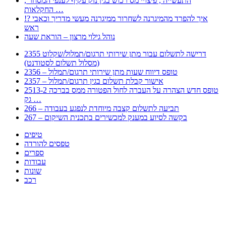
, התעשייה , פיצויי מס רכוש בגין נזק עקיף לענפי המסחר
החקלאות …
!? איך להפרד מהמיגרנה לשחרור ממיגרנה מעשי מדריך וכאבי
ראש
נוהל גילוי מרצון – הוראת שעה
2355 דרישה לתשלום עבור מתן שירותי תרגום/תמלול/שקלוט
(מסלול תשלום לסטודנט)
2356 – טופס דיווח שעות מתן שירותי תרגום/תמלול
2357 – אישור קבלת תשלום בגין תרגום/תמלול
2513-2 טופס חדש הצהרה על העברה לחול הפטורה ממס בברכה
גק …
266 – תביעה לתשלום קצבה מיוחדת לנפגע בעבודה
267 – בקשה לסיוע במענק למכשירים בתכנית השיקום
טיפים
טפסים להורדה
ספרים
עבודות
שונות
רכב
Huppert הינו אלגוריתם המחפש עבורכם מסמכים, מצגות, טפסים, ספרים, עבודות, מבחנים
וכל סוג מסמך שיכולילהקל על חיי היום יום. המנוע הוקם בכדי לחסוך לכם את המאמץ
המייגע בחיפוש אינטנסיבי באתרים ואתרי הממשלה באמצעות Huppert, תוכלו למצוא