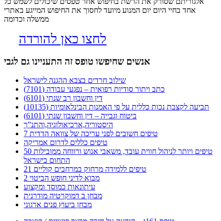
אלגוריתם שסורק את הרשת בחיפוש אחר טפסים שיכולים לשמש כל
אחד בחיי היום יום המנוע מיועד לחסוך את החיפוש המייגע באתרי
ממשלה וכדומה
לחצו כאן להורדה
אנשים שחיפשו טופס זה התעניינו גם לגבי
שילוב חרדים בצבא ההגנה לישראל
כתב ויתור סודיות רפואית – נפגעי עבודה (7101)
דין וחשבון רב שנתי (6101)
תביעה לקצבת נכות כללית על פי האמנות הבינלאומיות (10135)
ביטוח וגבייה – דין וחשבון שנתי (6101)
היסטוריה,ארכיאולוגיה,והתנ”ך
7 טיפים חשובים לפני עריכה של צוואה הדדית
טיפים כללים לדרום אמריקה
50 טיפים ויותר לניהול חווית עובד, משאבי אנוש ורווחה ממובילות
התחום בישראל
21 טיפים ללמידה מרחוק במרחבים קוליים
מבוא לדיני חופש הביטוי 2
עיתונאות כמוסד ומקצוע
מבחן ב דמוקרטיה מודרנית
מבחן ביעוץ פנים ארגוני