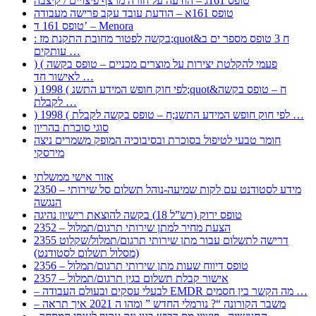
טופס 161ג – הודעה על חזרה מרצף פיצויים / קיצבה
טופס 161א – הודעת עובד עקב פרישה מעבודה
טופס 161 ד’ – Menora
: בקשה לפטור מחובת התקנת מז;quot&ח 3 טופס מספר ים ב
עותקים …
) ( פעמי להקלטת יצירות על מוצרים מכניים – טופס בקשה
לאישור חד …
) 1998 ( לפי חוק חופש המידע התשנ;quot&ח – טופס בקשה
לקבלת …
) 1998 ( לפי חוק חופש המידע התשנ;ח – טופס בקשה לקבלת …
סוגי סוכרת בהריון
חומר טבעי לטיפול בסוכרת ובסיבוכיה המופק משמרים ניצה
מירסקי
אזור אישי ממשלתי
2350 – מידע לסטודנט עם לקות שמיעה-נוהל תשלום סל שירותי
הנגשה
טופס ירוק (רש”ל 18) בקשה להוצאת רישיון נהיגה
2352 – הצעת מחיר למתן שירותי תרגום/תמלול
2355 דרישה לתשלום עבור מתן שירותי תרגום/תמלול/שקלוט
(מסלול תשלום לסטודנט)
2356 – טופס דיווח שעות מתן שירותי תרגום/תמלול
2357 – אישור קבלת תשלום בגין תרגום/תמלול
– לבעלי עסקים ובעולם העבודה EMDR מה הקשר בין חסמים …
– משבר הקורונה “? נורמלי החדש ” ומהו ה 2021 איך תראה