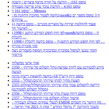
טופס 161ג – הודעה על חזרה מרצף פיצויים / קיצבה
טופס 161א – הודעת עובד עקב פרישה מעבודה
טופס 161 ד’ – Menora
: בקשה לפטור מחובת התקנת מז;quot&ח 3 טופס מספר ים ב
עותקים …
) ( פעמי להקלטת יצירות על מוצרים מכניים – טופס בקשה
לאישור חד …
) 1998 ( לפי חוק חופש המידע התשנ;quot&ח – טופס בקשה
לקבלת …
) 1998 ( לפי חוק חופש המידע התשנ;ח – טופס בקשה לקבלת …
סוגי סוכרת בהריון
חומר טבעי לטיפול בסוכרת ובסיבוכיה המופק משמרים ניצה
מירסקי
אזור אישי ממשלתי
2350 – מידע לסטודנט עם לקות שמיעה-נוהל תשלום סל שירותי
הנגשה
טופס ירוק (רש”ל 18) בקשה להוצאת רישיון נהיגה
2352 – הצעת מחיר למתן שירותי תרגום/תמלול
2355 דרישה לתשלום עבור מתן שירותי תרגום/תמלול/שקלוט
(מסלול תשלום לסטודנט)
2356 – טופס דיווח שעות מתן שירותי תרגום/תמלול
2357 – אישור קבלת תשלום בגין תרגום/תמלול
– לבעלי עסקים ובעולם העבודה EMDR מה הקשר בין חסמים …
– משבר הקורונה “? נורמלי החדש ” ומהו ה 2021 איך תראה