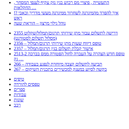
, התעשייה , פיצויי מס רכוש בגין נזק עקיף לענפי המסחר
החקלאות …
!? איך להפרד מהמיגרנה לשחרור ממיגרנה מעשי מדריך וכאבי
ראש
נוהל גילוי מרצון – הוראת שעה
2355 דרישה לתשלום עבור מתן שירותי תרגום/תמלול/שקלוט
(מסלול תשלום לסטודנט)
2356 – טופס דיווח שעות מתן שירותי תרגום/תמלול
2357 – אישור קבלת תשלום בגין תרגום/תמלול
2513-2 טופס חדש הצהרה על העברה לחול הפטורה ממס בברכה
גק …
266 – תביעה לתשלום קצבה מיוחדת לנפגע בעבודה
267 – בקשה לסיוע במענק למכשירים בתכנית השיקום
טיפים
טפסים להורדה
ספרים
עבודות
שונות
רכב
Huppert הינו אלגוריתם המחפש עבורכם מסמכים, מצגות, טפסים, ספרים, עבודות, מבחנים
וכל סוג מסמך שיכולילהקל על חיי היום יום. המנוע הוקם בכדי לחסוך לכם את המאמץ
המייגע בחיפוש אינטנסיבי באתרים ואתרי הממשלה באמצעות Huppert, תוכלו למצוא