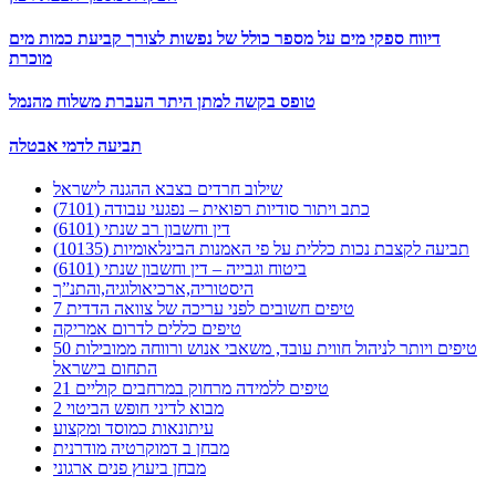
דיווח ספקי מים על מספר כולל של נפשות לצורך קביעת כמות מים
מוכרת
טופס בקשה למתן היתר העברת משלוח מהנמל
תביעה לדמי אבטלה
שילוב חרדים בצבא ההגנה לישראל
כתב ויתור סודיות רפואית – נפגעי עבודה (7101)
דין וחשבון רב שנתי (6101)
תביעה לקצבת נכות כללית על פי האמנות הבינלאומיות (10135)
ביטוח וגבייה – דין וחשבון שנתי (6101)
היסטוריה,ארכיאולוגיה,והתנ”ך
7 טיפים חשובים לפני עריכה של צוואה הדדית
טיפים כללים לדרום אמריקה
50 טיפים ויותר לניהול חווית עובד, משאבי אנוש ורווחה ממובילות
התחום בישראל
21 טיפים ללמידה מרחוק במרחבים קוליים
מבוא לדיני חופש הביטוי 2
עיתונאות כמוסד ומקצוע
מבחן ב דמוקרטיה מודרנית
מבחן ביעוץ פנים ארגוני