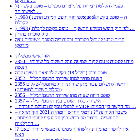
עותקים …
) ( פעמי להקלטת יצירות על מוצרים מכניים – טופס בקשה
לאישור חד …
) 1998 ( לפי חוק חופש המידע התשנ;quot&ח – טופס בקשה
לקבלת …
) 1998 ( לפי חוק חופש המידע התשנ;ח – טופס בקשה לקבלת …
סוגי סוכרת בהריון
חומר טבעי לטיפול בסוכרת ובסיבוכיה המופק משמרים ניצה
מירסקי
אזור אישי ממשלתי
2350 – מידע לסטודנט עם לקות שמיעה-נוהל תשלום סל שירותי
הנגשה
טופס ירוק (רש”ל 18) בקשה להוצאת רישיון נהיגה
2352 – הצעת מחיר למתן שירותי תרגום/תמלול
2355 דרישה לתשלום עבור מתן שירותי תרגום/תמלול/שקלוט
(מסלול תשלום לסטודנט)
2356 – טופס דיווח שעות מתן שירותי תרגום/תמלול
2357 – אישור קבלת תשלום בגין תרגום/תמלול
– לבעלי עסקים ובעולם העבודה EMDR מה הקשר בין חסמים …
– משבר הקורונה “? נורמלי החדש ” ומהו ה 2021 איך תראה
, התעשייה , פיצויי מס רכוש בגין נזק עקיף לענפי המסחר
החקלאות …
!? איך להפרד מהמיגרנה לשחרור ממיגרנה מעשי מדריך וכאבי
ראש