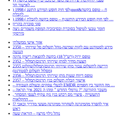
) ( פעמי להקלטת יצירות על מוצרים מכניים – טופס בקשה
לאישור חד …
) 1998 ( לפי חוק חופש המידע התשנ;quot&ח – טופס בקשה
לקבלת …
) 1998 ( לפי חוק חופש המידע התשנ;ח – טופס בקשה לקבלת …
סוגי סוכרת בהריון
חומר טבעי לטיפול בסוכרת ובסיבוכיה המופק משמרים ניצה
מירסקי
אזור אישי ממשלתי
2350 – מידע לסטודנט עם לקות שמיעה-נוהל תשלום סל שירותי
הנגשה
טופס ירוק (רש”ל 18) בקשה להוצאת רישיון נהיגה
2352 – הצעת מחיר למתן שירותי תרגום/תמלול
2355 דרישה לתשלום עבור מתן שירותי תרגום/תמלול/שקלוט
(מסלול תשלום לסטודנט)
2356 – טופס דיווח שעות מתן שירותי תרגום/תמלול
2357 – אישור קבלת תשלום בגין תרגום/תמלול
– לבעלי עסקים ובעולם העבודה EMDR מה הקשר בין חסמים …
– משבר הקורונה “? נורמלי החדש ” ומהו ה 2021 איך תראה
, התעשייה , פיצויי מס רכוש בגין נזק עקיף לענפי המסחר
החקלאות …
!? איך להפרד מהמיגרנה לשחרור ממיגרנה מעשי מדריך וכאבי
ראש
נוהל גילוי מרצון – הוראת שעה