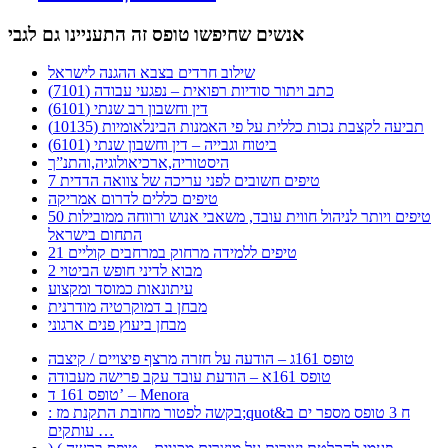
אנשים שחיפשו טופס זה התעניינו גם לגבי
שילוב חרדים בצבא ההגנה לישראל
כתב ויתור סודיות רפואית – נפגעי עבודה (7101)
דין וחשבון רב שנתי (6101)
תביעה לקצבת נכות כללית על פי האמנות הבינלאומיות (10135)
ביטוח וגבייה – דין וחשבון שנתי (6101)
היסטוריה,ארכיאולוגיה,והתנ”ך
7 טיפים חשובים לפני עריכה של צוואה הדדית
טיפים כללים לדרום אמריקה
50 טיפים ויותר לניהול חווית עובד, משאבי אנוש ורווחה ממובילות
התחום בישראל
21 טיפים ללמידה מרחוק במרחבים קוליים
מבוא לדיני חופש הביטוי 2
עיתונאות כמוסד ומקצוע
מבחן ב דמוקרטיה מודרנית
מבחן ביעוץ פנים ארגוני
טופס 161ג – הודעה על חזרה מרצף פיצויים / קיצבה
טופס 161א – הודעת עובד עקב פרישה מעבודה
טופס 161 ד’ – Menora
: בקשה לפטור מחובת התקנת מז;quot&ח 3 טופס מספר ים ב
עותקים …