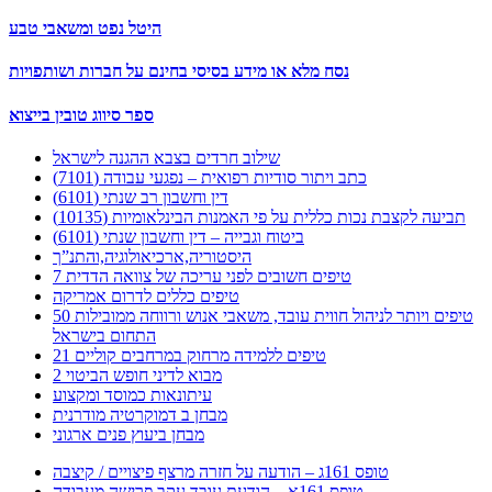
היטל נפט ומשאבי טבע
נסח מלא או מידע בסיסי בחינם על חברות ושותפויות
ספר סיווג טובין בייצוא
שילוב חרדים בצבא ההגנה לישראל
כתב ויתור סודיות רפואית – נפגעי עבודה (7101)
דין וחשבון רב שנתי (6101)
תביעה לקצבת נכות כללית על פי האמנות הבינלאומיות (10135)
ביטוח וגבייה – דין וחשבון שנתי (6101)
היסטוריה,ארכיאולוגיה,והתנ”ך
7 טיפים חשובים לפני עריכה של צוואה הדדית
טיפים כללים לדרום אמריקה
50 טיפים ויותר לניהול חווית עובד, משאבי אנוש ורווחה ממובילות
התחום בישראל
21 טיפים ללמידה מרחוק במרחבים קוליים
מבוא לדיני חופש הביטוי 2
עיתונאות כמוסד ומקצוע
מבחן ב דמוקרטיה מודרנית
מבחן ביעוץ פנים ארגוני
טופס 161ג – הודעה על חזרה מרצף פיצויים / קיצבה
טופס 161א – הודעת עובד עקב פרישה מעבודה