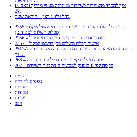
!? איך להפרד מהמיגרנה לשחרור ממיגרנה מעשי מדריך וכאבי
ראש
נוהל גילוי מרצון – הוראת שעה
2355 דרישה לתשלום עבור מתן שירותי תרגום/תמלול/שקלוט
(מסלול תשלום לסטודנט)
2356 – טופס דיווח שעות מתן שירותי תרגום/תמלול
2357 – אישור קבלת תשלום בגין תרגום/תמלול
2513-2 טופס חדש הצהרה על העברה לחול הפטורה ממס בברכה
גק …
266 – תביעה לתשלום קצבה מיוחדת לנפגע בעבודה
267 – בקשה לסיוע במענק למכשירים בתכנית השיקום
טיפים
טפסים להורדה
ספרים
עבודות
שונות
רכב
Huppert הינו אלגוריתם המחפש עבורכם מסמכים, מצגות, טפסים, ספרים, עבודות, מבחנים
וכל סוג מסמך שיכולילהקל על חיי היום יום. המנוע הוקם בכדי לחסוך לכם את המאמץ
המייגע בחיפוש אינטנסיבי באתרים ואתרי הממשלה באמצעות Huppert, תוכלו למצוא
ספרים להורדה, וכל סוג מסמך בעצם שתחפצו בו בקלות ובמהירות. האתר אינו אחראי לתוכן