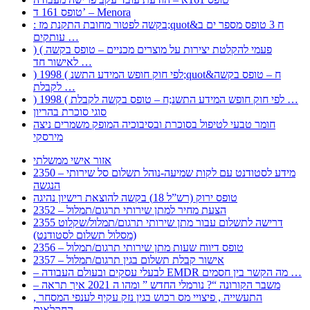
טופס 161 ד’ – Menora
: בקשה לפטור מחובת התקנת מז;quot&ח 3 טופס מספר ים ב
עותקים …
) ( פעמי להקלטת יצירות על מוצרים מכניים – טופס בקשה
לאישור חד …
) 1998 ( לפי חוק חופש המידע התשנ;quot&ח – טופס בקשה
לקבלת …
) 1998 ( לפי חוק חופש המידע התשנ;ח – טופס בקשה לקבלת …
סוגי סוכרת בהריון
חומר טבעי לטיפול בסוכרת ובסיבוכיה המופק משמרים ניצה
מירסקי
אזור אישי ממשלתי
2350 – מידע לסטודנט עם לקות שמיעה-נוהל תשלום סל שירותי
הנגשה
טופס ירוק (רש”ל 18) בקשה להוצאת רישיון נהיגה
2352 – הצעת מחיר למתן שירותי תרגום/תמלול
2355 דרישה לתשלום עבור מתן שירותי תרגום/תמלול/שקלוט
(מסלול תשלום לסטודנט)
2356 – טופס דיווח שעות מתן שירותי תרגום/תמלול
2357 – אישור קבלת תשלום בגין תרגום/תמלול
– לבעלי עסקים ובעולם העבודה EMDR מה הקשר בין חסמים …
– משבר הקורונה “? נורמלי החדש ” ומהו ה 2021 איך תראה
, התעשייה , פיצויי מס רכוש בגין נזק עקיף לענפי המסחר
החקלאות …