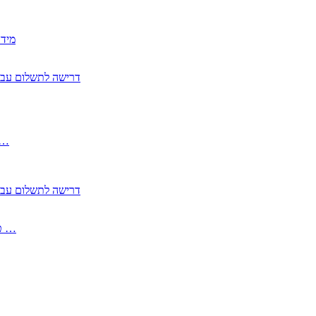
2350
2355 דרישה לתשלום 
, התעשייה , פיצויי מס רכוש בגין נזק עקיף 
2355 דרישה לתשלום 
2513-2 טופס חדש הצהרה על העברה לחול הפטורה ממס בברכה גק …