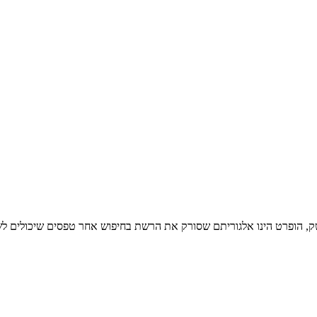
 מציג את הוראת משרד הביטחון מס’ 50.01: הענקת נשק, הופרט הינו אלגוריתם שסורק את הרשת בחיפ