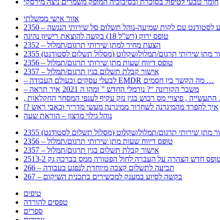
חומר טבעי לטיפול בסוכרת ובסיבוכיה המופק משמרים ניצה מירסקי
אזור אישי ממשלתי
 – מידע לסטודנט עם לקות שמיעה-נוהל תשלום סל שירותי הנגשה
טופס ירוק (רש”ל 18) בקשה להוצאת רישיון נהיגה
2352 – הצעת מחיר למתן שירותי תרגום/תמלול
עבור מתן שירותי תרגום/תמלול/שקלוט (מסלול תשלום לסטודנט)
2356 – טופס דיווח שעות מתן שירותי תרגום/תמלול
2357 – אישור קבלת תשלום בגין תרגום/תמלול
– לבעלי עסקים ובעולם העבודה EMDR מה הקשר בין חסמים …
– משבר הקורונה “? נורמלי החדש ” ומהו ה 2021 איך תראה
לענפי המסחר החקלאות …
!? איך להפרד מהמיגרנה לשחרור ממיגרנה מעשי מדריך וכאבי ראש
נוהל גילוי מרצון – הוראת שעה
עבור מתן שירותי תרגום/תמלול/שקלוט (מסלול תשלום לסטודנט)
2356 – טופס דיווח שעות מתן שירותי תרגום/תמלול
2357 – אישור קבלת תשלום בגין תרגום/תמלול
266 – תביעה לתשלום קצבה מיוחדת לנפגע בעבודה
267 – בקשה לסיוע במענק למכשירים בתכנית השיקום
טיפים
טפסים להורדה
ספרים
עבודות