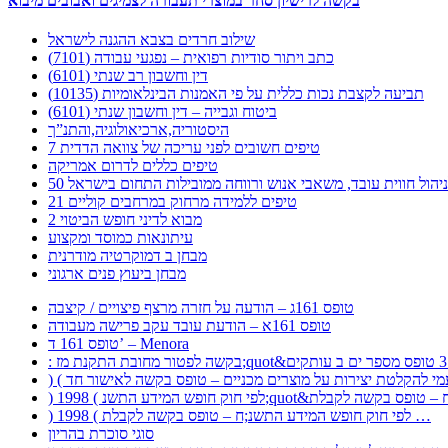
בקשה לרישיון סחר במוצרי תעבורה לצמיגים ואבובים מיבוא
שילוב חרדים בצבא ההגנה לישראל
כתב ויתור סודיות רפואית – נפגעי עבודה (7101)
דין וחשבון רב שנתי (6101)
תביעה לקצבת נכות כללית על פי האמנות הבינלאומיות (10135)
ביטוח וגבייה – דין וחשבון שנתי (6101)
היסטוריה,ארכיאולוגיה,והתנ”ך
7 טיפים חשובים לפני עריכה של צוואה הדדית
טיפים כללים לדרום אמריקה
ר לניהול חווית עובד, משאבי אנוש ורווחה ממובילות התחום בישראל
21 טיפים ללמידה מרחוק במרחבים קוליים
מבוא לדיני חופש הביטוי 2
עיתונאות כמוסד ומקצוע
מבחן ב דמוקרטיה מודרנית
מבחן ביעוץ פנים ארגוני
טופס 161ג – הודעה על חזרה מרצף פיצויים / קיצבה
טופס 161א – הודעת עובד עקב פרישה מעבודה
טופס 161 ד’ – Menora
) 1998 ( לפי חוק חופש המידע התשנ;ח – טופס בקשה לקבלת …
סוגי סוכרת בהריון