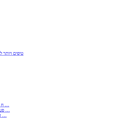
50 טיפים ויות
: בקשה לפטור מחובת התקנת מז;quot&ח 3 טופס מספר ים ב עותקים …
) ( פעמי להקלטת יצירות על מוצרים מכניים – טופס בקשה לאישור חד …
) 1998 ( לפי חוק חופש המידע התשנ;quot&ח – טופס בקשה לקבלת …