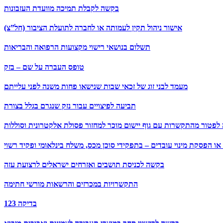
בקשה לקבלת תמיכה מוועדת העזבונות
אישור ניהול תקין לעמותה או לחברה לתועלת הציבור (חל”צ)
תשלום בנושאי רישוי מקצועות הרפואה והבריאות
טופס העברה על שם – בזק
מעמד לבני זוג של זכאי שבות שנישאו פחות משנה לפני עלייתם
תביעה לפיצויים עבור נזק שנגרם בגלל בצורת
פטור מהתקשרות עם גוף יישום מוכר למחזור פסולת אלקטרונית וסוללות
 או הפסקת מינוי עובדים – בתפקידי סוכן מכס, משלח בינלאומי ופקיד רשוי
בקשה לכניסת תושבים ואזרחים ישראלים לרצועת עזה
התקשרויות במכרזים והרשאות מורשי חתימה
בדיקה 123