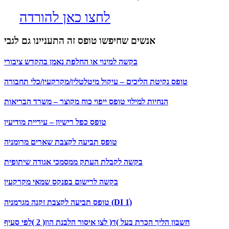
לחצו כאן להורדה
אנשים שחיפשו טופס זה התעניינו גם לגבי
בקשה למינוי או החלפת נאמן בהקדש ציבורי
טופס נקיטת הליכים – עיקול מיטלטלין/מקרקעין/כלי תחבורה
הנחיות למילוי טופס ייפוי כוח מקוצר – משרד הבריאות
טופס כפל רישיון – עיריית מודיעין
טופס תביעה לקצבת שארים מרומניה
בקשה לקבלת העתק ממסמכי אגודה שיתופית
בקשה לרישום בפנקס שמאי מקרקעין
טופס תביעה לקצבת זקנה מגרמניה (DI 1ׁׂ)
חשבון הליך הכרת בעל )ד( לצו איסור הלבנת הון( 2 )לפי סעיף