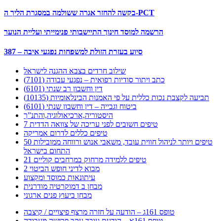
בקשה להחזר אגרה ששולמה במסגרת הליך ה-PCT
הרשמה למוסד חינוך התיישבותי פנימייתי ועליית הנוער
387 – סיוע בעזרת הזולת למשפחות נפגעי איבה
שילוב חרדים בצבא ההגנה לישראל
כתב ויתור סודיות רפואית – נפגעי עבודה (7101)
דין וחשבון רב שנתי (6101)
תביעה לקצבת נכות כללית על פי האמנות הבינלאומיות (10135)
ביטוח וגבייה – דין וחשבון שנתי (6101)
היסטוריה,ארכיאולוגיה,והתנ”ך
7 טיפים חשובים לפני עריכה של צוואה הדדית
טיפים כללים לדרום אמריקה
50 טיפים ויותר לניהול חווית עובד, משאבי אנוש ורווחה ממובילות
התחום בישראל
21 טיפים ללמידה מרחוק במרחבים קוליים
מבוא לדיני חופש הביטוי 2
עיתונאות כמוסד ומקצוע
מבחן ב דמוקרטיה מודרנית
מבחן ביעוץ פנים ארגוני
טופס 161ג – הודעה על חזרה מרצף פיצויים / קיצבה
טופס 161א – הודעת עובד עקב פרישה מעבודה