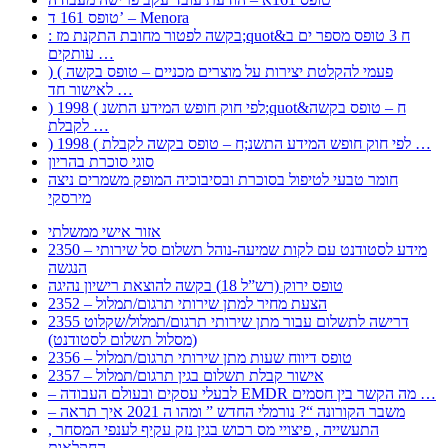
טופס 161 ד’ – Menora
: בקשה לפטור מחובת התקנת מז;quot&ח 3 טופס מספר ים ב
עותקים …
) ( פעמי להקלטת יצירות על מוצרים מכניים – טופס בקשה
לאישור חד …
) 1998 ( לפי חוק חופש המידע התשנ;quot&ח – טופס בקשה
לקבלת …
) 1998 ( לפי חוק חופש המידע התשנ;ח – טופס בקשה לקבלת …
סוגי סוכרת בהריון
חומר טבעי לטיפול בסוכרת ובסיבוכיה המופק משמרים ניצה
מירסקי
אזור אישי ממשלתי
2350 – מידע לסטודנט עם לקות שמיעה-נוהל תשלום סל שירותי
הנגשה
טופס ירוק (רש”ל 18) בקשה להוצאת רישיון נהיגה
2352 – הצעת מחיר למתן שירותי תרגום/תמלול
2355 דרישה לתשלום עבור מתן שירותי תרגום/תמלול/שקלוט
(מסלול תשלום לסטודנט)
2356 – טופס דיווח שעות מתן שירותי תרגום/תמלול
2357 – אישור קבלת תשלום בגין תרגום/תמלול
– לבעלי עסקים ובעולם העבודה EMDR מה הקשר בין חסמים …
– משבר הקורונה “? נורמלי החדש ” ומהו ה 2021 איך תראה
, התעשייה , פיצויי מס רכוש בגין נזק עקיף לענפי המסחר
החקלאות …