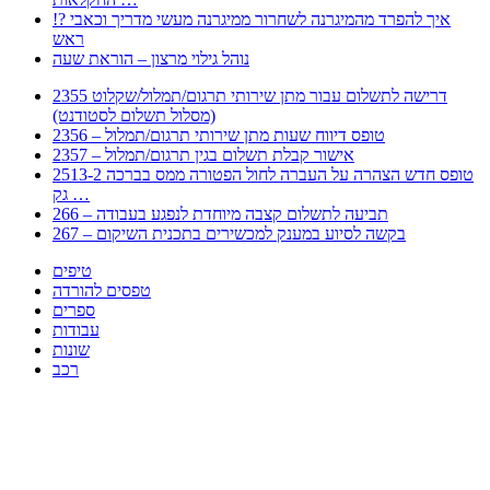
!? איך להפרד מהמיגרנה לשחרור ממיגרנה מעשי מדריך וכאבי
ראש
נוהל גילוי מרצון – הוראת שעה
2355 דרישה לתשלום עבור מתן שירותי תרגום/תמלול/שקלוט
(מסלול תשלום לסטודנט)
2356 – טופס דיווח שעות מתן שירותי תרגום/תמלול
2357 – אישור קבלת תשלום בגין תרגום/תמלול
2513-2 טופס חדש הצהרה על העברה לחול הפטורה ממס בברכה
גק …
266 – תביעה לתשלום קצבה מיוחדת לנפגע בעבודה
267 – בקשה לסיוע במענק למכשירים בתכנית השיקום
טיפים
טפסים להורדה
ספרים
עבודות
שונות
רכב
Huppert הינו אלגוריתם המחפש עבורכם מסמכים, מצגות, טפסים, ספרים, עבודות, מבחנים
וכל סוג מסמך שיכולילהקל על חיי היום יום. המנוע הוקם בכדי לחסוך לכם את המאמץ
המייגע בחיפוש אינטנסיבי באתרים ואתרי הממשלה באמצעות Huppert, תוכלו למצוא
ספרים להורדה, וכל סוג מסמך בעצם שתחפצו בו בקלות ובמהירות. האתר אינו אחראי לתוכן