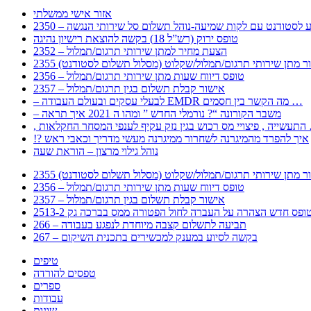
אזור אישי ממשלתי
 – מידע לסטודנט עם לקות שמיעה-נוהל תשלום סל שירותי הנגשה
טופס ירוק (רש”ל 18) בקשה להוצאת רישיון נהיגה
2352 – הצעת מחיר למתן שירותי תרגום/תמלול
עבור מתן שירותי תרגום/תמלול/שקלוט (מסלול תשלום לסטודנט)
2356 – טופס דיווח שעות מתן שירותי תרגום/תמלול
2357 – אישור קבלת תשלום בגין תרגום/תמלול
– לבעלי עסקים ובעולם העבודה EMDR מה הקשר בין חסמים …
– משבר הקורונה “? נורמלי החדש ” ומהו ה 2021 איך תראה
לענפי המסחר החקלאות …
!? איך להפרד מהמיגרנה לשחרור ממיגרנה מעשי מדריך וכאבי ראש
נוהל גילוי מרצון – הוראת שעה
עבור מתן שירותי תרגום/תמלול/שקלוט (מסלול תשלום לסטודנט)
2356 – טופס דיווח שעות מתן שירותי תרגום/תמלול
2357 – אישור קבלת תשלום בגין תרגום/תמלול
266 – תביעה לתשלום קצבה מיוחדת לנפגע בעבודה
267 – בקשה לסיוע במענק למכשירים בתכנית השיקום
טיפים
טפסים להורדה
ספרים
עבודות
שונות