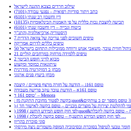
שילוב חרדים בצבא ההגנה לישראל
כתב ויתור סודיות רפואית – נפגעי עבודה (7101)
דין וחשבון רב שנתי (6101)
תביעה לקצבת נכות כללית על פי האמנות הבינלאומיות (10135)
ביטוח וגבייה – דין וחשבון שנתי (6101)
היסטוריה,ארכיאולוגיה,והתנ”ך
7 טיפים חשובים לפני עריכה של צוואה הדדית
טיפים כללים לדרום אמריקה
ר לניהול חווית עובד, משאבי אנוש ורווחה ממובילות התחום בישראל
21 טיפים ללמידה מרחוק במרחבים קוליים
מבוא לדיני חופש הביטוי 2
עיתונאות כמוסד ומקצוע
מבחן ב דמוקרטיה מודרנית
מבחן ביעוץ פנים ארגוני
טופס 161ג – הודעה על חזרה מרצף פיצויים / קיצבה
טופס 161א – הודעת עובד עקב פרישה מעבודה
טופס 161 ד’ – Menora
) 1998 ( לפי חוק חופש המידע התשנ;ח – טופס בקשה לקבלת …
סוגי סוכרת בהריון
חומר טבעי לטיפול בסוכרת ובסיבוכיה המופק משמרים ניצה מירסקי