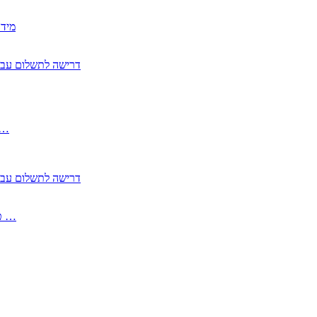
2350
2355 דרישה לתשלום 
, התעשייה , פיצויי מס רכוש בגין נזק עקיף 
2355 דרישה לתשלום 
2513-2 טופס חדש הצהרה על העברה לחול הפטורה ממס בברכה גק …