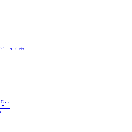
50 טיפים ויות
: בקשה לפטור מחובת התקנת מז;quot&ח 3 טופס מספר ים ב עותקים …
) ( פעמי להקלטת יצירות על מוצרים מכניים – טופס בקשה לאישור חד …
) 1998 ( לפי חוק חופש המידע התשנ;quot&ח – טופס בקשה לקבלת …