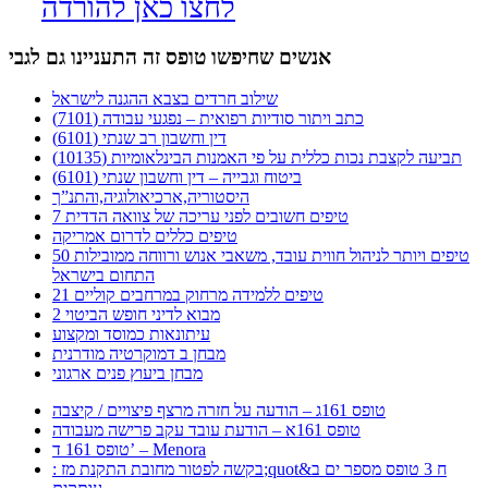
לחצו כאן להורדה
אנשים שחיפשו טופס זה התעניינו גם לגבי
שילוב חרדים בצבא ההגנה לישראל
כתב ויתור סודיות רפואית – נפגעי עבודה (7101)
דין וחשבון רב שנתי (6101)
תביעה לקצבת נכות כללית על פי האמנות הבינלאומיות (10135)
ביטוח וגבייה – דין וחשבון שנתי (6101)
היסטוריה,ארכיאולוגיה,והתנ”ך
7 טיפים חשובים לפני עריכה של צוואה הדדית
טיפים כללים לדרום אמריקה
50 טיפים ויותר לניהול חווית עובד, משאבי אנוש ורווחה ממובילות
התחום בישראל
21 טיפים ללמידה מרחוק במרחבים קוליים
מבוא לדיני חופש הביטוי 2
עיתונאות כמוסד ומקצוע
מבחן ב דמוקרטיה מודרנית
מבחן ביעוץ פנים ארגוני
טופס 161ג – הודעה על חזרה מרצף פיצויים / קיצבה
טופס 161א – הודעת עובד עקב פרישה מעבודה
טופס 161 ד’ – Menora
: בקשה לפטור מחובת התקנת מז;quot&ח 3 טופס מספר ים ב