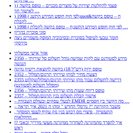
עותקים …
) ( פעמי להקלטת יצירות על מוצרים מכניים – טופס בקשה
לאישור חד …
) 1998 ( לפי חוק חופש המידע התשנ;quot&ח – טופס בקשה
לקבלת …
) 1998 ( לפי חוק חופש המידע התשנ;ח – טופס בקשה לקבלת …
סוגי סוכרת בהריון
חומר טבעי לטיפול בסוכרת ובסיבוכיה המופק משמרים ניצה
מירסקי
אזור אישי ממשלתי
2350 – מידע לסטודנט עם לקות שמיעה-נוהל תשלום סל שירותי
הנגשה
טופס ירוק (רש”ל 18) בקשה להוצאת רישיון נהיגה
2352 – הצעת מחיר למתן שירותי תרגום/תמלול
2355 דרישה לתשלום עבור מתן שירותי תרגום/תמלול/שקלוט
(מסלול תשלום לסטודנט)
2356 – טופס דיווח שעות מתן שירותי תרגום/תמלול
2357 – אישור קבלת תשלום בגין תרגום/תמלול
– לבעלי עסקים ובעולם העבודה EMDR מה הקשר בין חסמים …
– משבר הקורונה “? נורמלי החדש ” ומהו ה 2021 איך תראה
, התעשייה , פיצויי מס רכוש בגין נזק עקיף לענפי המסחר
החקלאות …
!? איך להפרד מהמיגרנה לשחרור ממיגרנה מעשי מדריך וכאבי
ראש