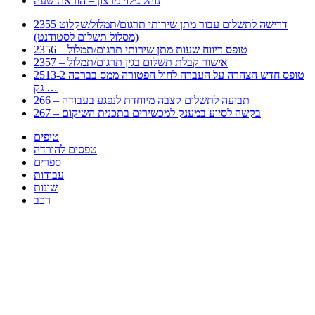
נוהל גילוי מרצון – הוראת שעה
2355 דרישה לתשלום עבור מתן שירותי תרגום/תמלול/שקלוט
(מסלול תשלום לסטודנט)
2356 – טופס דיווח שעות מתן שירותי תרגום/תמלול
2357 – אישור קבלת תשלום בגין תרגום/תמלול
2513-2 טופס חדש הצהרה על העברה לחול הפטורה ממס בברכה
גק …
266 – תביעה לתשלום קצבה מיוחדת לנפגע בעבודה
267 – בקשה לסיוע במענק למכשירים בתכנית השיקום
טיפים
טפסים להורדה
ספרים
עבודות
שונות
רכב
Huppert הינו אלגוריתם המחפש עבורכם מסמכים, מצגות, טפסים, ספרים, עבודות, מבחנים
וכל סוג מסמך שיכולילהקל על חיי היום יום. המנוע הוקם בכדי לחסוך לכם את המאמץ
המייגע בחיפוש אינטנסיבי באתרים ואתרי הממשלה באמצעות Huppert, תוכלו למצוא
ספרים להורדה, וכל סוג מסמך בעצם שתחפצו בו בקלות ובמהירות. האתר אינו אחראי לתוכן
היות והוא נשאב בצורה אוטמטית, כל התוכן הנשאב חשוף בצורה ציבורית לכל. במידה
וראיתם תוכן שפוגע בכם אנא שלחו לנו מייל ונדאג להסירו
copyrightⒸ 2023