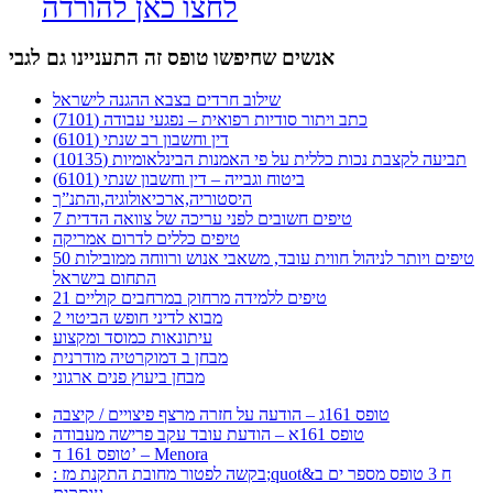
לחצו כאן להורדה
אנשים שחיפשו טופס זה התעניינו גם לגבי
שילוב חרדים בצבא ההגנה לישראל
כתב ויתור סודיות רפואית – נפגעי עבודה (7101)
דין וחשבון רב שנתי (6101)
תביעה לקצבת נכות כללית על פי האמנות הבינלאומיות (10135)
ביטוח וגבייה – דין וחשבון שנתי (6101)
היסטוריה,ארכיאולוגיה,והתנ”ך
7 טיפים חשובים לפני עריכה של צוואה הדדית
טיפים כללים לדרום אמריקה
50 טיפים ויותר לניהול חווית עובד, משאבי אנוש ורווחה ממובילות
התחום בישראל
21 טיפים ללמידה מרחוק במרחבים קוליים
מבוא לדיני חופש הביטוי 2
עיתונאות כמוסד ומקצוע
מבחן ב דמוקרטיה מודרנית
מבחן ביעוץ פנים ארגוני
טופס 161ג – הודעה על חזרה מרצף פיצויים / קיצבה
טופס 161א – הודעת עובד עקב פרישה מעבודה
טופס 161 ד’ – Menora
: בקשה לפטור מחובת התקנת מז;quot&ח 3 טופס מספר ים ב