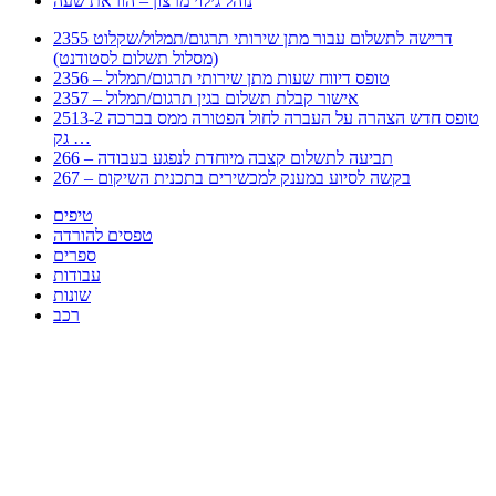
נוהל גילוי מרצון – הוראת שעה
2355 דרישה לתשלום עבור מתן שירותי תרגום/תמלול/שקלוט
(מסלול תשלום לסטודנט)
2356 – טופס דיווח שעות מתן שירותי תרגום/תמלול
2357 – אישור קבלת תשלום בגין תרגום/תמלול
2513-2 טופס חדש הצהרה על העברה לחול הפטורה ממס בברכה
גק …
266 – תביעה לתשלום קצבה מיוחדת לנפגע בעבודה
267 – בקשה לסיוע במענק למכשירים בתכנית השיקום
טיפים
טפסים להורדה
ספרים
עבודות
שונות
רכב
Huppert הינו אלגוריתם המחפש עבורכם מסמכים, מצגות, טפסים, ספרים, עבודות, מבחנים
וכל סוג מסמך שיכולילהקל על חיי היום יום. המנוע הוקם בכדי לחסוך לכם את המאמץ
המייגע בחיפוש אינטנסיבי באתרים ואתרי הממשלה באמצעות Huppert, תוכלו למצוא
ספרים להורדה, וכל סוג מסמך בעצם שתחפצו בו בקלות ובמהירות. האתר אינו אחראי לתוכן
היות והוא נשאב בצורה אוטמטית, כל התוכן הנשאב חשוף בצורה ציבורית לכל. במידה
וראיתם תוכן שפוגע בכם אנא שלחו לנו מייל ונדאג להסירו
copyrightⒸ 2023