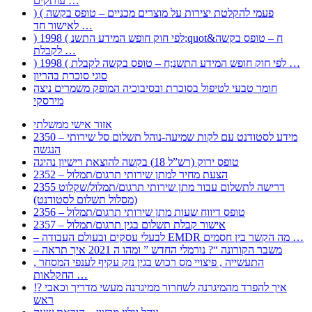
עותקים …
) ( פעמי להקלטת יצירות על מוצרים מכניים – טופס בקשה
לאישור חד …
) 1998 ( לפי חוק חופש המידע התשנ;quot&ח – טופס בקשה
לקבלת …
) 1998 ( לפי חוק חופש המידע התשנ;ח – טופס בקשה לקבלת …
סוגי סוכרת בהריון
חומר טבעי לטיפול בסוכרת ובסיבוכיה המופק משמרים ניצה
מירסקי
אזור אישי ממשלתי
2350 – מידע לסטודנט עם לקות שמיעה-נוהל תשלום סל שירותי
הנגשה
טופס ירוק (רש”ל 18) בקשה להוצאת רישיון נהיגה
2352 – הצעת מחיר למתן שירותי תרגום/תמלול
2355 דרישה לתשלום עבור מתן שירותי תרגום/תמלול/שקלוט
(מסלול תשלום לסטודנט)
2356 – טופס דיווח שעות מתן שירותי תרגום/תמלול
2357 – אישור קבלת תשלום בגין תרגום/תמלול
– לבעלי עסקים ובעולם העבודה EMDR מה הקשר בין חסמים …
– משבר הקורונה “? נורמלי החדש ” ומהו ה 2021 איך תראה
, התעשייה , פיצויי מס רכוש בגין נזק עקיף לענפי המסחר
החקלאות …
!? איך להפרד מהמיגרנה לשחרור ממיגרנה מעשי מדריך וכאבי
ראש