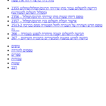
נוהל גילוי מרצון – הוראת שעה
2355 דרישה לתשלום עבור מתן שירותי תרגום/תמלול/שקלוט
(מסלול תשלום לסטודנט)
2356 – טופס דיווח שעות מתן שירותי תרגום/תמלול
2357 – אישור קבלת תשלום בגין תרגום/תמלול
2513-2 טופס חדש הצהרה על העברה לחול הפטורה ממס בברכה
גק …
266 – תביעה לתשלום קצבה מיוחדת לנפגע בעבודה
267 – בקשה לסיוע במענק למכשירים בתכנית השיקום
טיפים
טפסים להורדה
ספרים
עבודות
שונות
רכב
Huppert הינו אלגוריתם המחפש עבורכם מסמכים, מצגות, טפסים, ספרים, עבודות, מבחנים
וכל סוג מסמך שיכולילהקל על חיי היום יום. המנוע הוקם בכדי לחסוך לכם את המאמץ
המייגע בחיפוש אינטנסיבי באתרים ואתרי הממשלה באמצעות Huppert, תוכלו למצוא
ספרים להורדה, וכל סוג מסמך בעצם שתחפצו בו בקלות ובמהירות. האתר אינו אחראי לתוכן
היות והוא נשאב בצורה אוטמטית, כל התוכן הנשאב חשוף בצורה ציבורית לכל. במידה
וראיתם תוכן שפוגע בכם אנא שלחו לנו מייל ונדאג להסירו
copyrightⒸ 2023