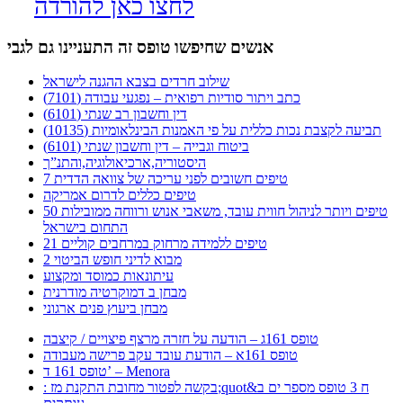
לחצו כאן להורדה
אנשים שחיפשו טופס זה התעניינו גם לגבי
שילוב חרדים בצבא ההגנה לישראל
כתב ויתור סודיות רפואית – נפגעי עבודה (7101)
דין וחשבון רב שנתי (6101)
תביעה לקצבת נכות כללית על פי האמנות הבינלאומיות (10135)
ביטוח וגבייה – דין וחשבון שנתי (6101)
היסטוריה,ארכיאולוגיה,והתנ”ך
7 טיפים חשובים לפני עריכה של צוואה הדדית
טיפים כללים לדרום אמריקה
50 טיפים ויותר לניהול חווית עובד, משאבי אנוש ורווחה ממובילות
התחום בישראל
21 טיפים ללמידה מרחוק במרחבים קוליים
מבוא לדיני חופש הביטוי 2
עיתונאות כמוסד ומקצוע
מבחן ב דמוקרטיה מודרנית
מבחן ביעוץ פנים ארגוני
טופס 161ג – הודעה על חזרה מרצף פיצויים / קיצבה
טופס 161א – הודעת עובד עקב פרישה מעבודה
טופס 161 ד’ – Menora
: בקשה לפטור מחובת התקנת מז;quot&ח 3 טופס מספר ים ב