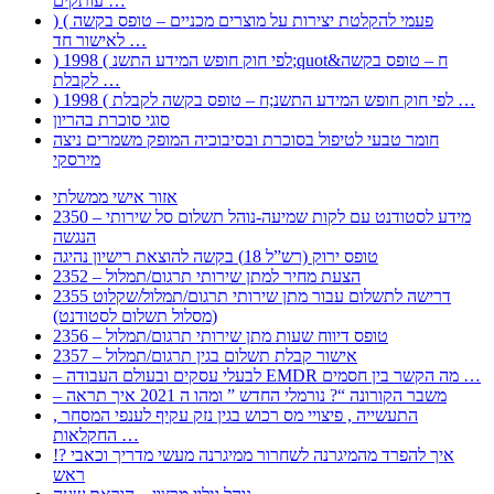
עותקים …
) ( פעמי להקלטת יצירות על מוצרים מכניים – טופס בקשה
לאישור חד …
) 1998 ( לפי חוק חופש המידע התשנ;quot&ח – טופס בקשה
לקבלת …
) 1998 ( לפי חוק חופש המידע התשנ;ח – טופס בקשה לקבלת …
סוגי סוכרת בהריון
חומר טבעי לטיפול בסוכרת ובסיבוכיה המופק משמרים ניצה
מירסקי
אזור אישי ממשלתי
2350 – מידע לסטודנט עם לקות שמיעה-נוהל תשלום סל שירותי
הנגשה
טופס ירוק (רש”ל 18) בקשה להוצאת רישיון נהיגה
2352 – הצעת מחיר למתן שירותי תרגום/תמלול
2355 דרישה לתשלום עבור מתן שירותי תרגום/תמלול/שקלוט
(מסלול תשלום לסטודנט)
2356 – טופס דיווח שעות מתן שירותי תרגום/תמלול
2357 – אישור קבלת תשלום בגין תרגום/תמלול
– לבעלי עסקים ובעולם העבודה EMDR מה הקשר בין חסמים …
– משבר הקורונה “? נורמלי החדש ” ומהו ה 2021 איך תראה
, התעשייה , פיצויי מס רכוש בגין נזק עקיף לענפי המסחר
החקלאות …
!? איך להפרד מהמיגרנה לשחרור ממיגרנה מעשי מדריך וכאבי
ראש