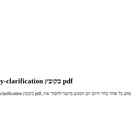
הורידו safety-and-health_mafaar_tank-safety-clarification כקובץ pdf