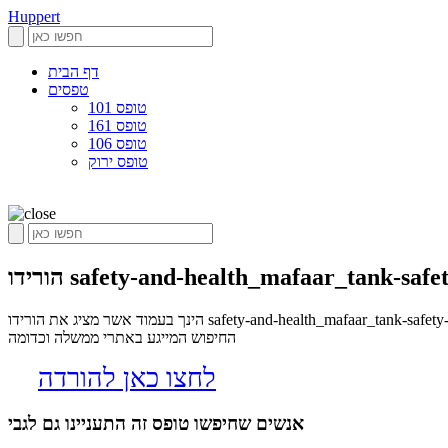
Huppert
דף הבית
טפסים
טופס 101
טופס 161
טופס 106
טופס ירוק
הינך בעמוד אשר מציג את הורידו safety-and-health_mafaar_tank-safety-clarification כקובץ pdf, הופרט הינו אלגוריתם שסורק את הרשת בחיפוש אחר טפסים שיכולים לשמש כל אחד בחיי היום יום המנוע מיועד לחסוך את
החיפוש המייגע באתרי ממשלה וכדומה
לחצו כאן להורדה
אנשים שחיפשו טופס זה התעניינו גם לגבי