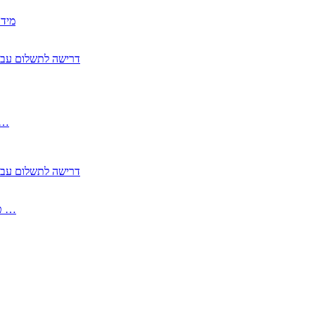
2350
2355 דרישה לתשלום 
, התעשייה , פיצויי מס רכוש בגין נזק עקיף 
2355 דרישה לתשלום 
2513-2 טופס חדש הצהרה על העברה לחול הפטורה ממס בברכה גק …