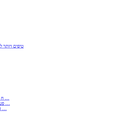
50 טיפים ויות
: בקשה לפטור מחובת התקנת מז;quot&ח 3 טופס מספר ים ב עותקים …
) ( פעמי להקלטת יצירות על מוצרים מכניים – טופס בקשה לאישור חד …
) 1998 ( לפי חוק חופש המידע התשנ;quot&ח – טופס בקשה לקבלת …