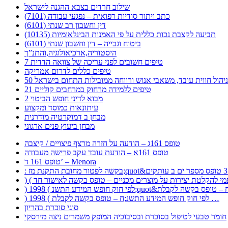
שילוב חרדים בצבא ההגנה לישראל
כתב ויתור סודיות רפואית – נפגעי עבודה (7101)
דין וחשבון רב שנתי (6101)
תביעה לקצבת נכות כללית על פי האמנות הבינלאומיות (10135)
ביטוח וגבייה – דין וחשבון שנתי (6101)
היסטוריה,ארכיאולוגיה,והתנ”ך
7 טיפים חשובים לפני עריכה של צוואה הדדית
טיפים כללים לדרום אמריקה
ר לניהול חווית עובד, משאבי אנוש ורווחה ממובילות התחום בישראל
21 טיפים ללמידה מרחוק במרחבים קוליים
מבוא לדיני חופש הביטוי 2
עיתונאות כמוסד ומקצוע
מבחן ב דמוקרטיה מודרנית
מבחן ביעוץ פנים ארגוני
טופס 161ג – הודעה על חזרה מרצף פיצויים / קיצבה
טופס 161א – הודעת עובד עקב פרישה מעבודה
טופס 161 ד’ – Menora
) 1998 ( לפי חוק חופש המידע התשנ;ח – טופס בקשה לקבלת …
סוגי סוכרת בהריון
חומר טבעי לטיפול בסוכרת ובסיבוכיה המופק משמרים ניצה מירסקי