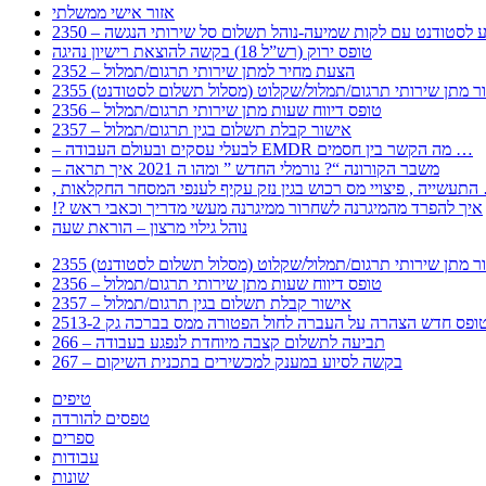
אזור אישי ממשלתי
 – מידע לסטודנט עם לקות שמיעה-נוהל תשלום סל שירותי הנגשה
טופס ירוק (רש”ל 18) בקשה להוצאת רישיון נהיגה
2352 – הצעת מחיר למתן שירותי תרגום/תמלול
עבור מתן שירותי תרגום/תמלול/שקלוט (מסלול תשלום לסטודנט)
2356 – טופס דיווח שעות מתן שירותי תרגום/תמלול
2357 – אישור קבלת תשלום בגין תרגום/תמלול
– לבעלי עסקים ובעולם העבודה EMDR מה הקשר בין חסמים …
– משבר הקורונה “? נורמלי החדש ” ומהו ה 2021 איך תראה
לענפי המסחר החקלאות …
!? איך להפרד מהמיגרנה לשחרור ממיגרנה מעשי מדריך וכאבי ראש
נוהל גילוי מרצון – הוראת שעה
עבור מתן שירותי תרגום/תמלול/שקלוט (מסלול תשלום לסטודנט)
2356 – טופס דיווח שעות מתן שירותי תרגום/תמלול
2357 – אישור קבלת תשלום בגין תרגום/תמלול
266 – תביעה לתשלום קצבה מיוחדת לנפגע בעבודה
267 – בקשה לסיוע במענק למכשירים בתכנית השיקום
טיפים
טפסים להורדה
ספרים
עבודות
שונות