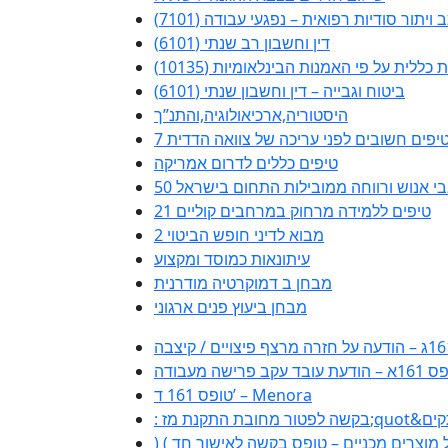
 ויתור סודיות רפואית – נפגעי עבודה (7101)
דין וחשבון רב שנתי (6101)
ללית על פי האמנות הבינלאומיות (10135)
ביטוח וגבייה – דין וחשבון שנתי (6101)
היסטוריה,ארכיאולוגיה,והתנ”ך
 טיפים חשובים לפני עריכה של צוואה הדדית
טיפים כללים לדרום אמריקה
משאבי אנוש ורווחה ממובילות התחום בישראל
21 טיפים ללמידה מרחוק במרחבים קוליים
מבוא לדיני חופש הביטוי 2
עיתונאות כמוסד ומקצוע
מבחן ב דמוקרטיה מודרנית
מבחן ביעוץ פנים ארגוני
עת עובד עקב פרישה מעבודה
טופס 161 ד’ – Menora