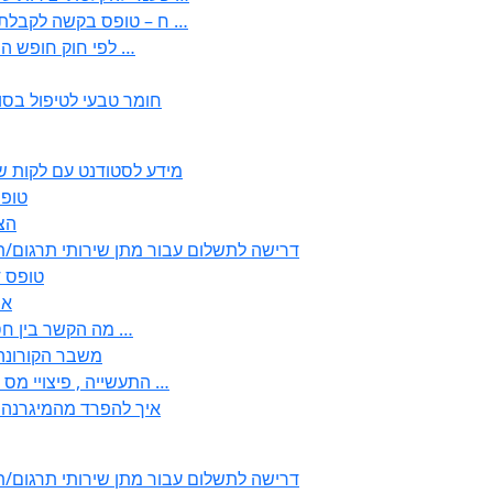
) 1998 ( לפי חוק חופש המידע התשנ;quot&ח – טופס בקשה לקבלת …
) 1998 ( לפי חוק חופש המידע התשנ;ח – טופס בקשה לקבלת …
חומר טבעי לטיפול בסו
2350 – מידע לסטודנט עם לק
טופס ירוק 
352
2355 דרישה לתשלום עבור מתן שירותי תרגו
2356 – 
57
– לבעלי עסקים ובעולם העבודה EMDR מה הקשר בין חסמים …
– משבר הקורונה “? נ
, התעשייה , פיצויי מס רכוש בגין נזק עקיף לענפי המסחר החקלאות …
!? איך להפרד מהמיגרנ
2355 דרישה לתשלום עבור מתן שירותי תרגו