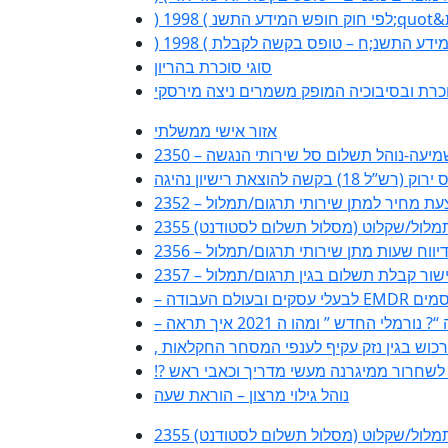
סוגי סוכרת בהריון
כרת ובסיבוכיה המופק משמרים ניצה מירסקי
אזור אישי ממשלתי
ות שמיעה-נוהל תשלום סל שירותי הנגשה
(רש”ל 18) בקשה להוצאת רישיון נהיגה
2 – הצעת מחיר למתן שירותי תרגום/תמלול
ם/תמלול/שקלוט (מסלול תשלום לסטודנט)
טופס דיווח שעות מתן שירותי תרגום/תמלול
23 – אישור קבלת תשלום בגין תרגום/תמלול
ורמלי החדש ” ומהו ה 2021 איך תראה
ה לשחרור ממיגרנה מעשי מדריך וכאבי ראש
נוהל גילוי מרצון – הוראת שעה
ם/תמלול/שקלוט (מסלול תשלום לסטודנט)