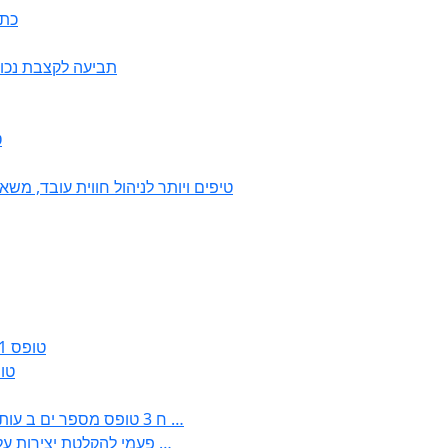
כתב
תביעה לקצבת נכות כ
7
50 טיפים ויותר לניהול חווית עובד, 
טופס 161ג – הודעה על חזרה מרצף פיצויים / קיצבה
טופס 161א – הוד
: בקשה לפטור מחובת התקנת מז;quot&ח 3 טופס מספר ים ב עותקים …
) ( פעמי להקלטת יצירות על מוצרים מכניים – טופס בקשה לאישור חד …