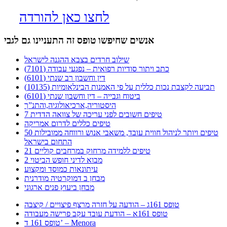
לחצו כאן להורדה
אנשים שחיפשו טופס זה התעניינו גם לגבי
שילוב חרדים בצבא ההגנה לישראל
כתב ויתור סודיות רפואית – נפגעי עבודה (7101)
דין וחשבון רב שנתי (6101)
תביעה לקצבת נכות כללית על פי האמנות הבינלאומיות (10135)
ביטוח וגבייה – דין וחשבון שנתי (6101)
היסטוריה,ארכיאולוגיה,והתנ”ך
7 טיפים חשובים לפני עריכה של צוואה הדדית
טיפים כללים לדרום אמריקה
50 טיפים ויותר לניהול חווית עובד, משאבי אנוש ורווחה ממובילות
התחום בישראל
21 טיפים ללמידה מרחוק במרחבים קוליים
מבוא לדיני חופש הביטוי 2
עיתונאות כמוסד ומקצוע
מבחן ב דמוקרטיה מודרנית
מבחן ביעוץ פנים ארגוני
טופס 161ג – הודעה על חזרה מרצף פיצויים / קיצבה
טופס 161א – הודעת עובד עקב פרישה מעבודה
טופס 161 ד’ – Menora