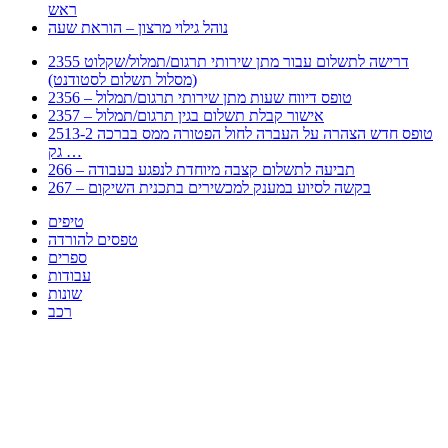
ראש
נוהל גילוי מרצון – הוראת שעה
2355 דרישה לתשלום עבור מתן שירותי תרגום/תמלול/שקלוט
(מסלול תשלום לסטודנט)
2356 – טופס דיווח שעות מתן שירותי תרגום/תמלול
2357 – אישור קבלת תשלום בגין תרגום/תמלול
2513-2 טופס חדש הצהרה על העברה לחול הפטורה ממס בברכה
גק …
266 – תביעה לתשלום קצבה מיוחדת לנפגע בעבודה
267 – בקשה לסיוע במענק למכשירים בתכנית השיקום
טיפים
טפסים להורדה
ספרים
עבודות
שונות
רכב
Huppert הינו אלגוריתם המחפש עבורכם מסמכים, מצגות, טפסים, ספרים, עבודות, מבחנים
וכל סוג מסמך שיכולילהקל על חיי היום יום. המנוע הוקם בכדי לחסוך לכם את המאמץ
המייגע בחיפוש אינטנסיבי באתרים ואתרי הממשלה באמצעות Huppert, תוכלו למצוא
ספרים להורדה, וכל סוג מסמך בעצם שתחפצו בו בקלות ובמהירות. האתר אינו אחראי לתוכן
היות והוא נשאב בצורה אוטמטית, כל התוכן הנשאב חשוף בצורה ציבורית לכל. במידה
וראיתם תוכן שפוגע בכם אנא שלחו לנו מייל ונדאג להסירו