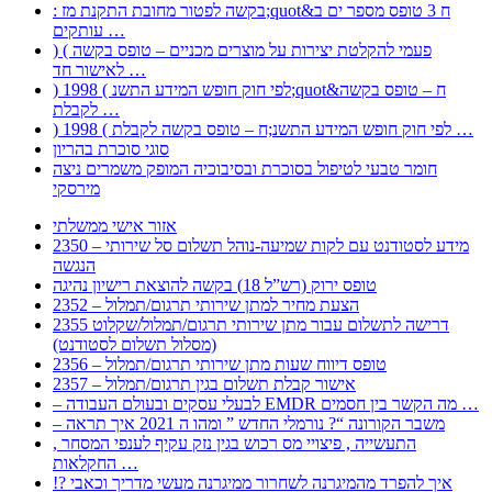
: בקשה לפטור מחובת התקנת מז;quot&ח 3 טופס מספר ים ב
עותקים …
) ( פעמי להקלטת יצירות על מוצרים מכניים – טופס בקשה
לאישור חד …
) 1998 ( לפי חוק חופש המידע התשנ;quot&ח – טופס בקשה
לקבלת …
) 1998 ( לפי חוק חופש המידע התשנ;ח – טופס בקשה לקבלת …
סוגי סוכרת בהריון
חומר טבעי לטיפול בסוכרת ובסיבוכיה המופק משמרים ניצה
מירסקי
אזור אישי ממשלתי
2350 – מידע לסטודנט עם לקות שמיעה-נוהל תשלום סל שירותי
הנגשה
טופס ירוק (רש”ל 18) בקשה להוצאת רישיון נהיגה
2352 – הצעת מחיר למתן שירותי תרגום/תמלול
2355 דרישה לתשלום עבור מתן שירותי תרגום/תמלול/שקלוט
(מסלול תשלום לסטודנט)
2356 – טופס דיווח שעות מתן שירותי תרגום/תמלול
2357 – אישור קבלת תשלום בגין תרגום/תמלול
– לבעלי עסקים ובעולם העבודה EMDR מה הקשר בין חסמים …
– משבר הקורונה “? נורמלי החדש ” ומהו ה 2021 איך תראה
, התעשייה , פיצויי מס רכוש בגין נזק עקיף לענפי המסחר
החקלאות …
!? איך להפרד מהמיגרנה לשחרור ממיגרנה מעשי מדריך וכאבי